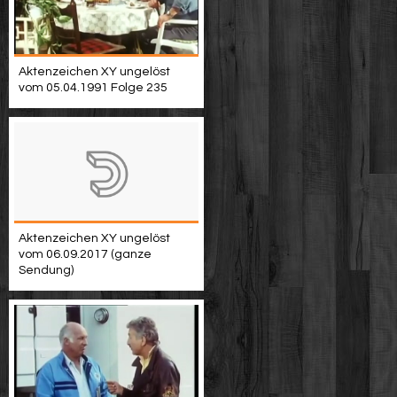
Aktenzeichen XY ungelöst
vom 05.04.1991 Folge 235
Aktenzeichen XY ungelöst
vom 06.09.2017 (ganze
Sendung)