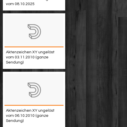
vom 08.10.2025
Aktenzeichen XY ungelöst
vom 03.11.2010 (ganze
Sendung)
Aktenzeichen XY ungelöst
vom 06.10.2010 (ganze
Sendung)