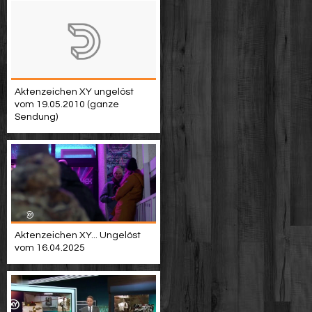
Aktenzeichen XY ungelöst
vom 19.05.2010 (ganze
Sendung)
Aktenzeichen XY... Ungelöst
vom 16.04.2025