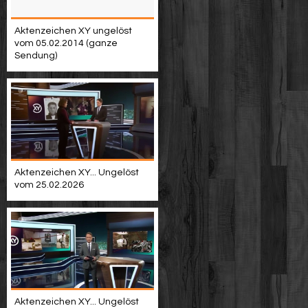
Aktenzeichen XY ungelöst
vom 05.02.2014 (ganze
Sendung)
Aktenzeichen XY... Ungelöst
vom 25.02.2026
Aktenzeichen XY... Ungelöst