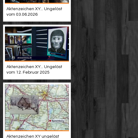
Aktenzeichen XY... Ungelöst
vom 03.06.2026
Aktenzeichen XY... Ungelöst
vom 12. Februar 2025
Aktenzeichen XY ungelöst