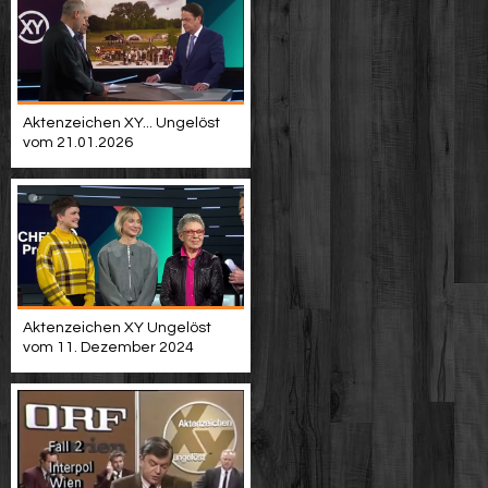
Aktenzeichen XY... Ungelöst
vom 21.01.2026
Aktenzeichen XY Ungelöst
vom 11. Dezember 2024