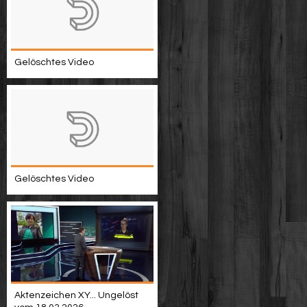
Gelöschtes Video
Gelöschtes Video
Aktenzeichen XY... Ungelöst