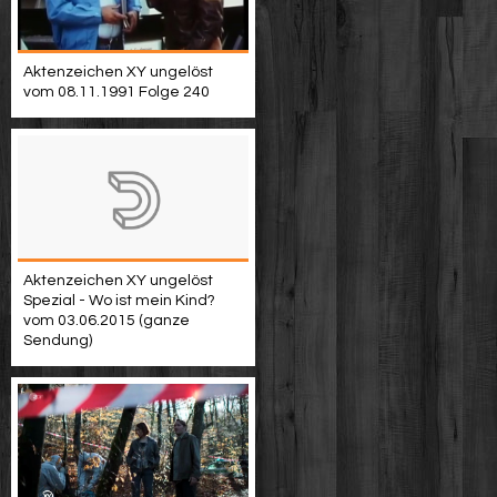
Aktenzeichen XY ungelöst
vom 08.11.1991 Folge 240
Aktenzeichen XY ungelöst
Spezial - Wo ist mein Kind?
vom 03.06.2015 (ganze
Sendung)