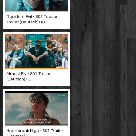
Resident Evil - S01 Teaser
Trailer (Deutsch) HD
Almost Fly - S01 Trailer
(Deutsch) HD
Heartbreak High - S01 Trailer