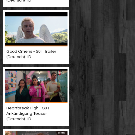
(Deutsch) HD
Good Omens - S01 Trailer
(Deutsch) HD
Heartbreak High - S01
Ankündigung Teaser
(Deutsch) HD