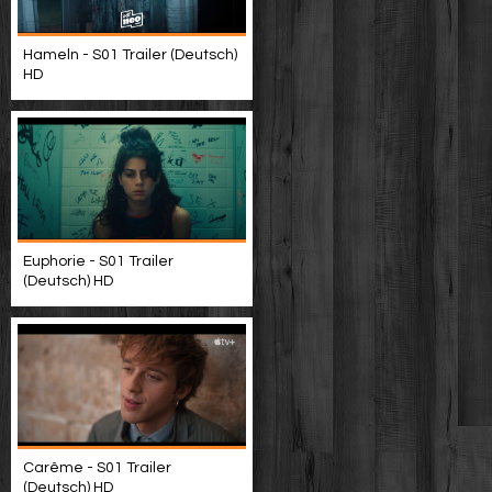
Hameln - S01 Trailer (Deutsch)
HD
Euphorie - S01 Trailer
(Deutsch) HD
Carême - S01 Trailer
(Deutsch) HD