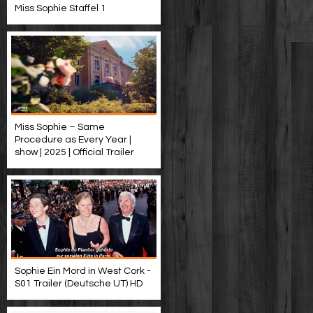
Miss Sophie Staffel 1
Miss Sophie – Same
Procedure as Every Year |
show | 2025 | Official Trailer
Sophie Ein Mord in West Cork -
S01 Trailer (Deutsche UT) HD