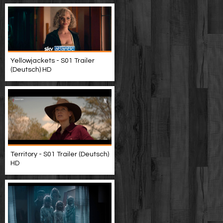
Yellowjackets - S01 Trailer
(Deutsch) HD
Territory - S01 Trailer (Deutsch)
HD