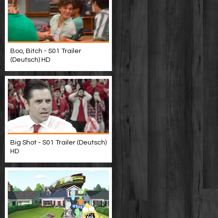
Boo, Bitch - S01 Trailer
(Deutsch) HD
Big Shot - S01 Trailer (Deutsch)
HD