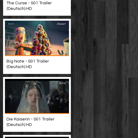
The Curse - S01 Trailer
(Deutsch) HD
Big Nate - S01 Trailer
(Deutsch) HD
Die Kaiserin - S01 Trailer
(Deutsch) HD