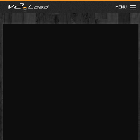
MENU
meist gesehen
neuste
kategorien
Menu
mit facebook anmelden
Informationen