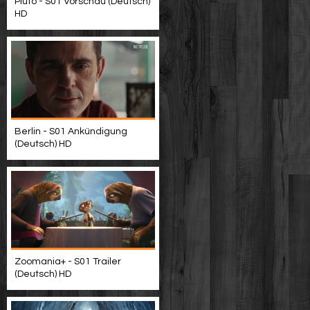
Pluto - S01 Vorschau (Deutsch)
HD
Berlin - S01 Ankündigung
(Deutsch) HD
Zoomania+ - S01 Trailer
(Deutsch) HD