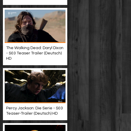
The Walking Dead: Daryl Dixon
- S03 Teaser Trailer (Deutsch)
HD
Percy Jackson: Die Serie - S03
Teaser-Trailer (Deutsch) HD