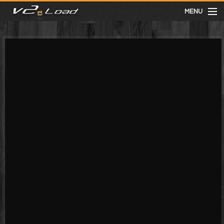
MENU
meist gesehen
neuste
kategorien
Menu
mit facebook anmelden
Informationen