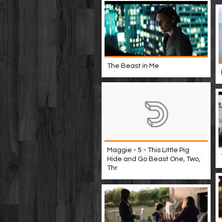
The Beast in Me
Maggie - 5 - This Little Pig
Hide and Go Beast One, Two,
Thr