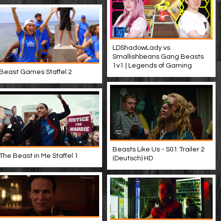
LDShadowLady vs
Smallishbeans Gang Beasts
1v1 | Legends of Gaming
Beast Games Staffel 2
Beasts Like Us - S01 Trailer 2
The Beast in Me Staffel 1
(Deutsch) HD