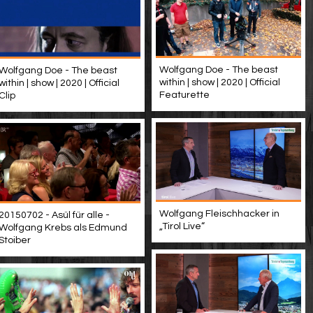
Wolfgang Doe - The beast
Wolfgang Doe - The beast
within | show | 2020 | Official
within | show | 2020 | Official
Featurette
Clip
Wolfgang Fleischhacker in
20150702 - Asül für alle -
„Tirol Live“
Wolfgang Krebs als Edmund
Stoiber