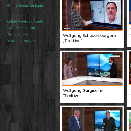
Online Besucher kaufen
online Werbung kaufen
Besucher kaufen
Traffic kaufen
Wolfgang Schobersberger in
„Tirol Live“
Werbung kaufen
Wolfgang Gurgiser in
'TirolLive'