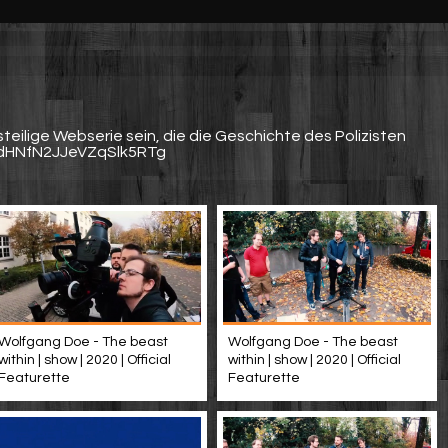
teilige Webserie sein, die die Geschichte des Polizisten
 | dHNfN2JJeVZqSlk5RTg
Wolfgang Doe - The beast
Wolfgang Doe - The beast
within | show | 2020 | Official
within | show | 2020 | Official
Featurette
Featurette