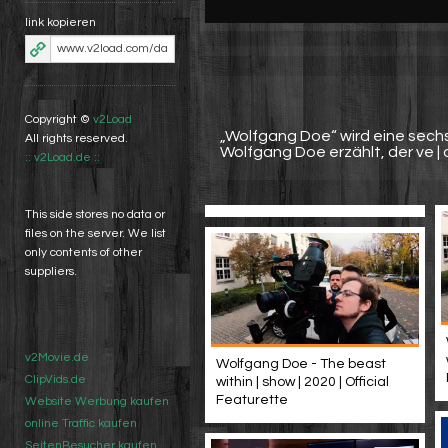
link kopieren
Copyright ©
v2Load
„Wolfgang Doe“ wird eine sechs
All rights reserved.
Wolfgang Doe erzählt, der ve
:: v2Load.de ::
This side stores no data or
files on the server. We list
only contents of other
suppliers.
v2Movie.de
Wolfgang Doe - The beast
ClipVids.de
within | show | 2020 | Official
Featurette
Website Werbung kaufen
online Traffic kaufen
SeitenBesucher kaufen