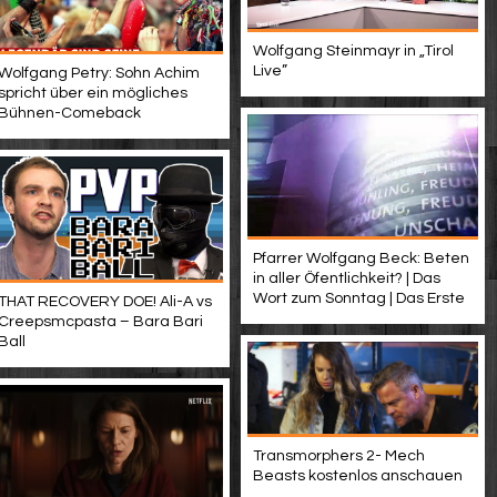
Wolfgang Steinmayr in „Tirol
Live”
Wolfgang Petry: Sohn Achim
spricht über ein mögliches
Bühnen-Comeback
Pfarrer Wolfgang Beck: Beten
in aller Öfentlichkeit? | Das
Wort zum Sonntag | Das Erste
THAT RECOVERY DOE! Ali-A vs
Creepsmcpasta – Bara Bari
Ball
Transmorphers 2- Mech
Beasts kostenlos anschauen