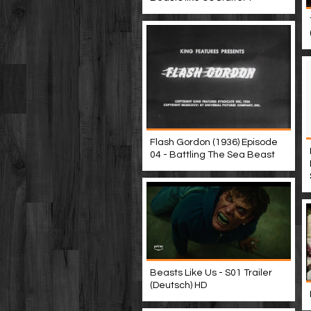
Flash Gordon (1936) Episode
04 - Battling The Sea Beast
Beasts Like Us - S01 Trailer
(Deutsch) HD