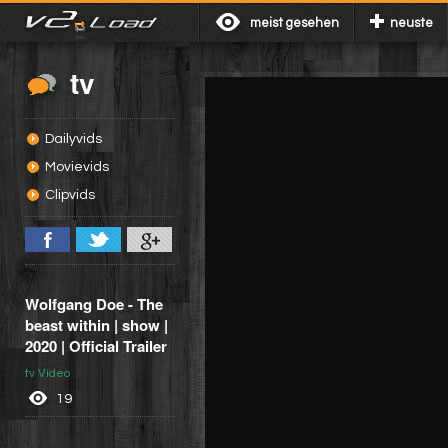
meist gesehen
neuste
tv
Dailyvids
Movievids
Clipvids
Wolfgang Doe - The
beast within | show |
2020 | Official Trailer
tv Video
19