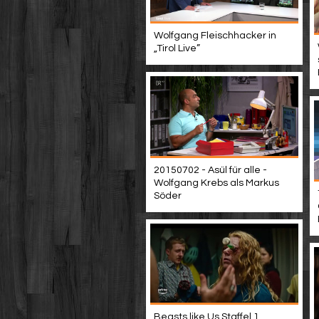
Wolfgang Fleischhacker in
„Tirol Live”
20150702 - Asül für alle -
Wolfgang Krebs als Markus
Söder
Beasts like Us Staffel 1