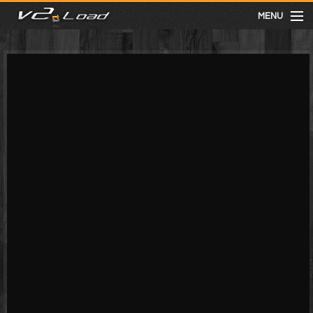
MENU
meist gesehen
neuste
kategorien
Menu
mit facebook anmelden
Informationen