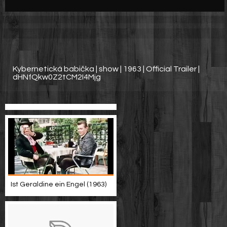
Werbung
Video suchen
Kybernetická babička | show | 1963 | Official Trailer |
dHNfQkw0Z2tCM2I4Mjg
Ist Geraldine ein Engel (1963)