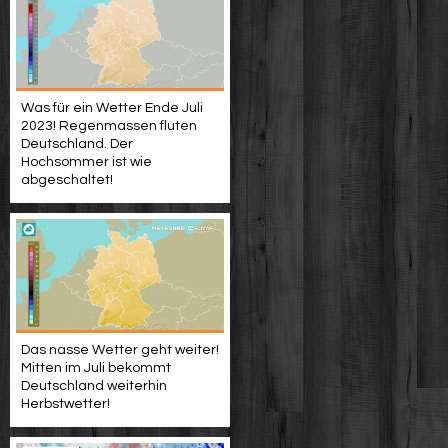
Was für ein Wetter Ende Juli
2023! Regenmassen fluten
Deutschland. Der
Hochsommer ist wie
abgeschaltet!
Das nasse Wetter geht weiter!
Mitten im Juli bekommt
Deutschland weiterhin
Herbstwetter!