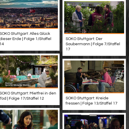
SOKO Stuttgart: Alles Glück
dieser Erde | Folge 1/Staffel
SOKO Stuttgart: Der
14
Saubermann | Folge 7/Staffel
17
SOKO Stuttgart: Mietfrei in den
SOKO Stuttgart: Kreide
Tod | Folge 17/Staffel 12
fressen | Folge 13/Staffel 17