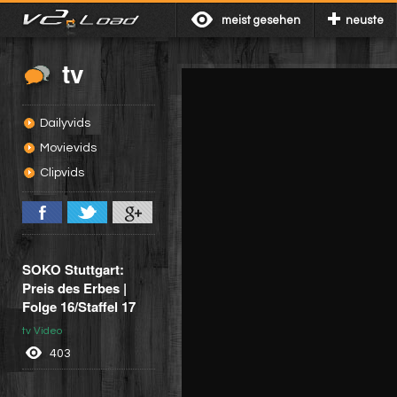
meist gesehen
neuste
tv
Dailyvids
Movievids
Clipvids
SOKO Stuttgart:
Preis des Erbes |
Folge 16/Staffel 17
tv Video
403