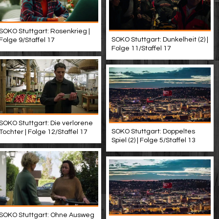
SOKO Stuttgart: Rosenkrieg |
SOKO Stuttgart: Dunkelheit (2) |
Folge 9/Staffel 17
Folge 11/Staffel 17
SOKO Stuttgart: Die verlorene
SOKO Stuttgart: Doppeltes
Tochter | Folge 12/Staffel 17
Spiel (2) | Folge 5/Staffel 13
SOKO Stuttgart: Ohne Ausweg