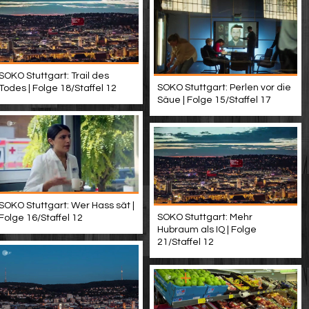
SOKO Stuttgart: Trail des
SOKO Stuttgart: Perlen vor die
Todes | Folge 18/Staffel 12
Säue | Folge 15/Staffel 17
SOKO Stuttgart: Wer Hass sät |
SOKO Stuttgart: Mehr
Folge 16/Staffel 12
Hubraum als IQ | Folge
21/Staffel 12