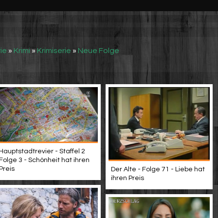
ie
»
Krimi
»
Krimiserie
»
Neue Folge
Hauptstadtrevier - Staffel 2
Folge 3 - Schönheit hat ihren
Preis
Der Alte - Folge 71 - Liebe hat
ihren Preis