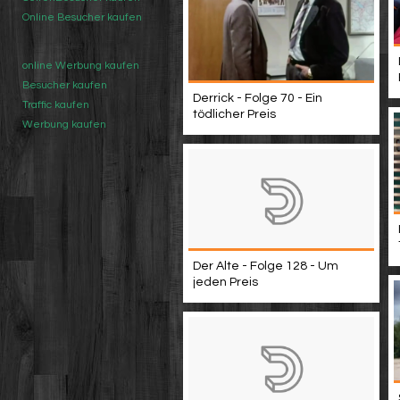
Online Besucher kaufen
online Werbung kaufen
Besucher kaufen
Derrick - Folge 70 - Ein
Traffic kaufen
tödlicher Preis
Werbung kaufen
Der Alte - Folge 128 - Um
jeden Preis