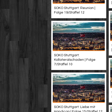
SOKO Stuttgart: Reunion |
Folge 19/Staffel 12
SOKO Stuttgart:
Kollateralschaden | Folge
7/Staffel 10
SOKO Stuttgart: Liebe mit
Handicap | Folge 15/Staffel 12