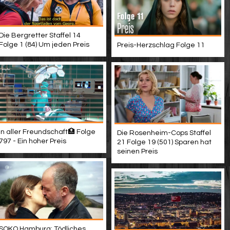
Die Bergretter Staffel 14
Folge 1 (84) Um jeden Preis
Preis-Herzschlag Folge 11
In aller Freundschaft🏥 Folge
Die Rosenheim-Cops Staffel
797 - Ein hoher Preis
21 Folge 19 (501) Sparen hat
seinen Preis
SOKO Hamburg: Tödliches