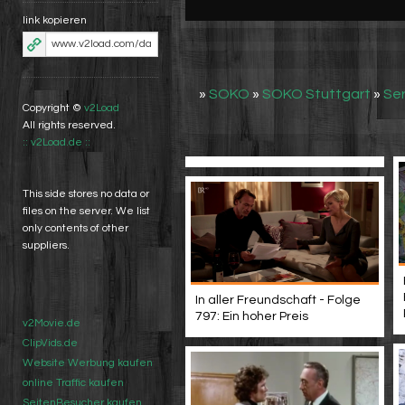
link kopieren
»
SOKO
»
SOKO Stuttgart
»
Ser
Copyright ©
v2Load
All rights reserved.
:: v2Load.de ::
This side stores no data or
files on the server. We list
only contents of other
suppliers.
In aller Freundschaft - Folge
797: Ein hoher Preis
v2Movie.de
ClipVids.de
Website Werbung kaufen
online Traffic kaufen
SeitenBesucher kaufen