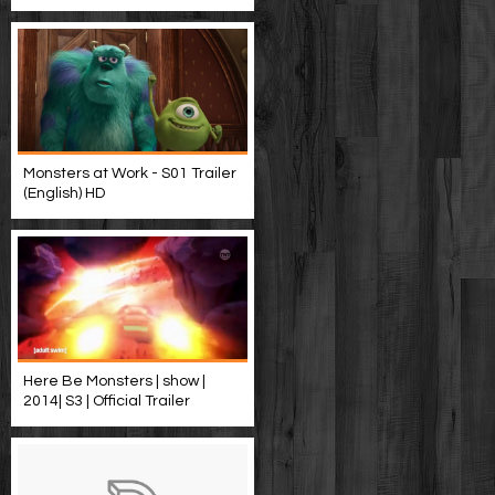
Monsters at Work - S01 Trailer
(English) HD
Here Be Monsters | show |
2014| S3 | Official Trailer