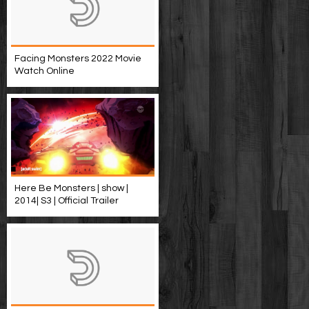
Facing Monsters 2022 Movie
Watch Online
Here Be Monsters | show |
2014| S3 | Official Trailer