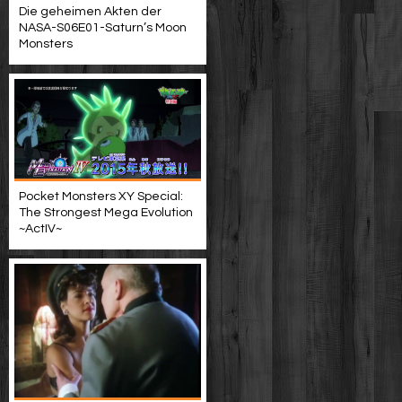
Die geheimen Akten der
NASA-S06E01-Saturn’s Moon
Monsters
Pocket Monsters XY Special:
The Strongest Mega Evolution
~ActIV~