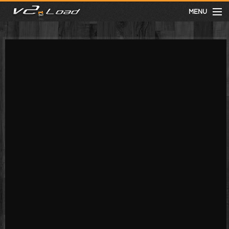
MENU
meist gesehen
neuste
kategorien
Menu
mit facebook anmelden
Informationen