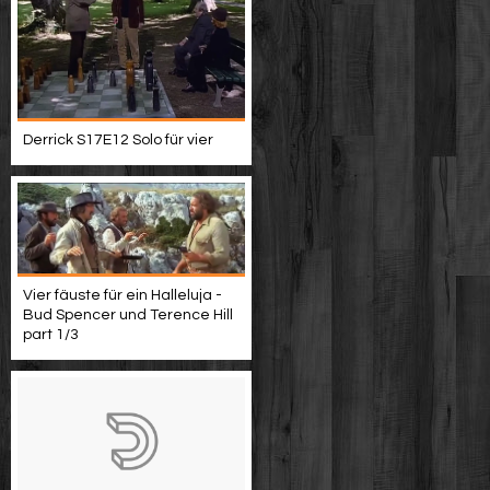
Derrick S17E12 Solo für vier
Vier fäuste für ein Halleluja -
Bud Spencer und Terence Hill
part 1/3