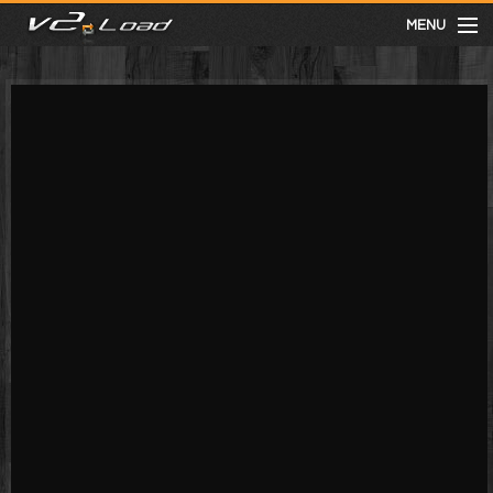
MENU
meist gesehen
neuste
kategorien
Menu
mit facebook anmelden
Informationen