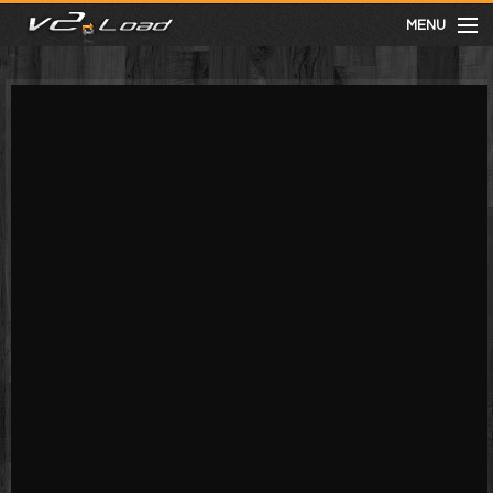
MENU
meist gesehen
neuste
kategorien
Menu
mit facebook anmelden
Informationen