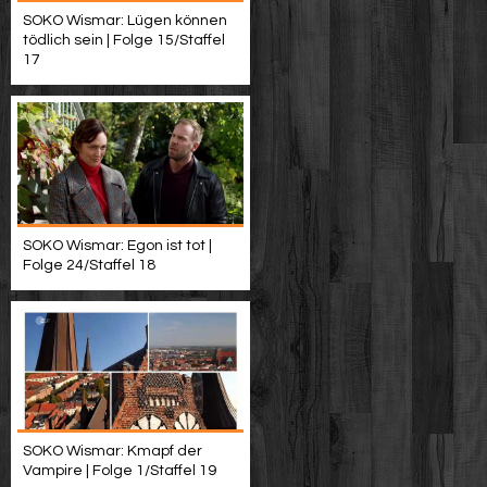
SOKO Wismar: Lügen können
tödlich sein | Folge 15/Staffel
17
SOKO Wismar: Egon ist tot |
Folge 24/Staffel 18
SOKO Wismar: Kmapf der
Vampire | Folge 1/Staffel 19