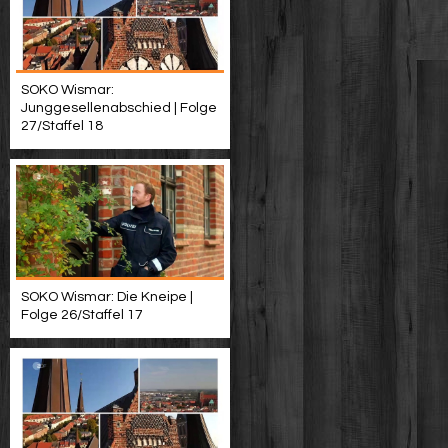
SOKO Wismar:
Junggesellenabschied | Folge
27/Staffel 18
SOKO Wismar: Die Kneipe |
Folge 26/Staffel 17