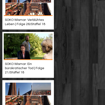
SOKO Wismar: Verblühtes
Leben | Folge 26/Staffel 18
SOKO Wismar: Ein
bürokratischer Tod | Folge
21/Staffel 18