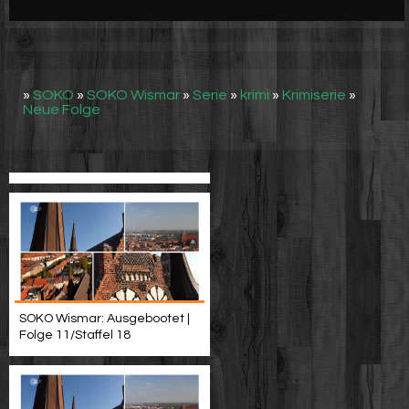
Werbung
Video suchen
»
SOKO
»
SOKO Wismar
»
Serie
»
krimi
»
Krimiserie
»
Neue Folge
SOKO Wismar: Ausgebootet |
Folge 11/Staffel 18