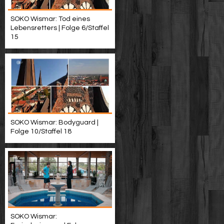
SOKO Wismar: Tod eines
Lebensretters | Folge 6/Staffel
15
SOKO Wismar: Bodyguard |
Folge 10/Staffel 18
SOKO Wismar: