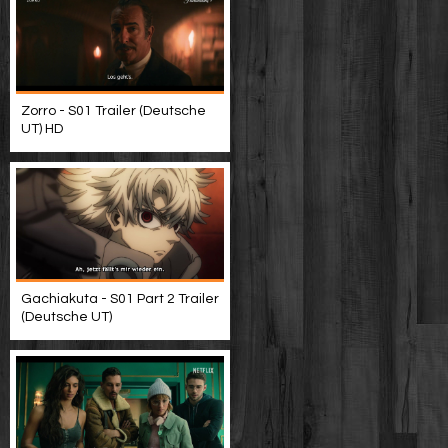
Zorro - S01 Trailer (Deutsche
UT) HD
Gachiakuta - S01 Part 2 Trailer
(Deutsche UT)