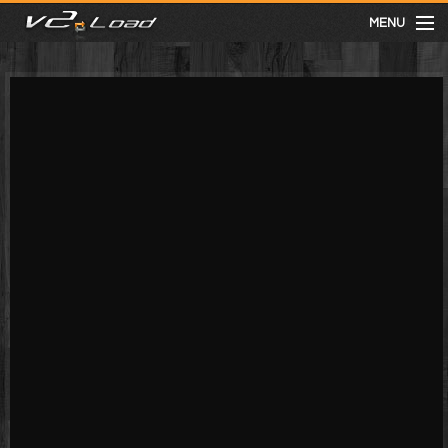
MENU
meist gesehen
neuste
kategorien
Menu
mit facebook anmelden
Informationen