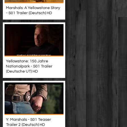
Marshals: A Yellowstone Story
- S01 Trailer (Deutsch) HD
Yellowstone: 150 Jahre
Nationalpark - S01 Trailer
(Deutsche UT) HD
Y: Marshals - S01 Teaser
Trailer 2 (Deutsch) HD