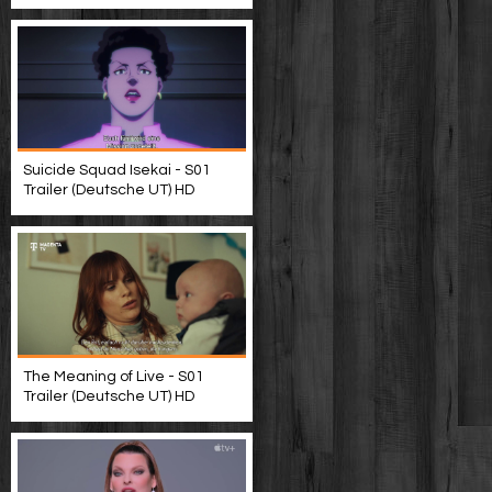
Suicide Squad Isekai - S01
Trailer (Deutsche UT) HD
The Meaning of Live - S01
Trailer (Deutsche UT) HD