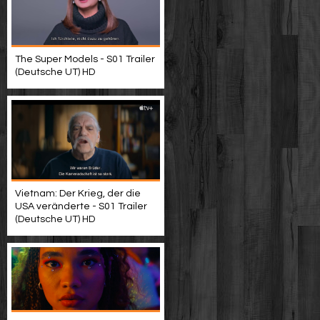
The Super Models - S01 Trailer
(Deutsche UT) HD
Vietnam: Der Krieg, der die
USA veränderte - S01 Trailer
(Deutsche UT) HD