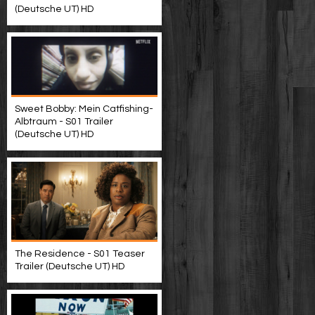
(Deutsche UT) HD
Sweet Bobby: Mein Catfishing-
Albtraum - S01 Trailer
(Deutsche UT) HD
The Residence - S01 Teaser
Trailer (Deutsche UT) HD