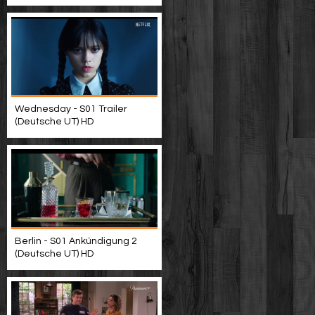
Wednesday - S01 Trailer
(Deutsche UT) HD
Berlin - S01 Ankündigung 2
(Deutsche UT) HD