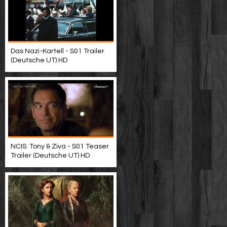
Das Nazi-Kartell - S01 Trailer
(Deutsche UT) HD
NCIS: Tony & Ziva - S01 Teaser
Trailer (Deutsche UT) HD