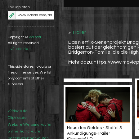
link kopieren
»
Trailer
Copyright ©
v2Load
Das Netflix-Serienprojekt Brid
All rights reserved.
basiert auf der gleichnamigen 
:: v2Load.de ::
Bridgerton-Familie, die die Hig
Mehr dazu: https://www.moviep
This side stores no data or
files on the server. We list
only contents of other
suppliers.
v2Movie.de
ClipVids.de
Website Werbung kaufen
Haus des Geldes - Staffel 5
online Traffic kaufen
Ankündigungs-Trailer
SeitenBesucher kaufen