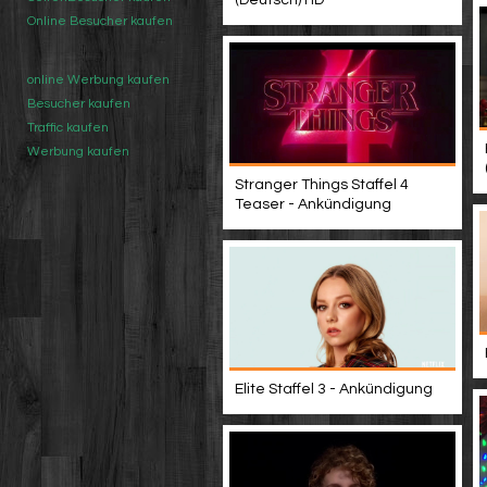
(Deutsch) HD
Online Besucher kaufen
online Werbung kaufen
Besucher kaufen
Traffic kaufen
Werbung kaufen
Stranger Things Staffel 4
Teaser - Ankündigung
Elite Staffel 3 - Ankündigung