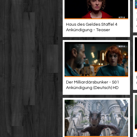
Haus des Geldes Staffel 4
Ankündigung - Teaser
Der Milliardärsbunker - S01
Ankündigung (Deutsch) HD