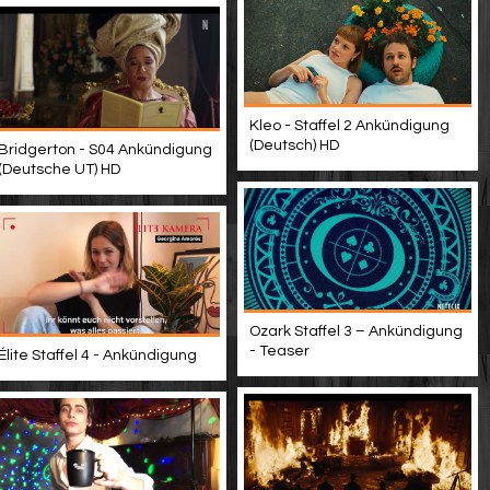
Kleo - Staffel 2 Ankündigung
(Deutsch) HD
Bridgerton - S04 Ankündigung
(Deutsche UT) HD
Ozark Staffel 3 – Ankündigung
- Teaser
Élite Staffel 4 - Ankündigung