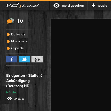
meist gesehen
neuste
tv
Dailyvids
Movievids
Clipvids
Bridgerton - Staffel 5
Ankündigung
(Deutsch) HD
tv Video
34676