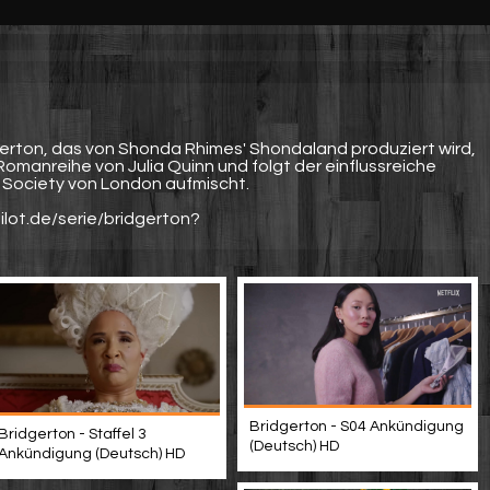
gerton, das von Shonda Rhimes' Shondaland produziert wird,
Romanreihe von Julia Quinn und folgt der einflussreiche
h Society von London aufmischt.
ilot.de/serie/bridgerton?
Bridgerton - S04 Ankündigung
Bridgerton - Staffel 3
(Deutsch) HD
Ankündigung (Deutsch) HD