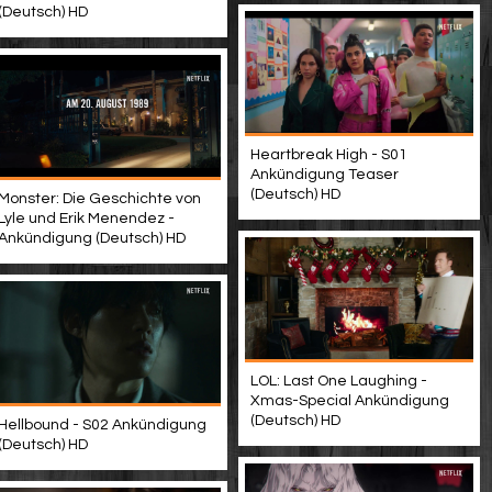
(Deutsch) HD
Heartbreak High - S01
Ankündigung Teaser
(Deutsch) HD
Monster: Die Geschichte von
Lyle und Erik Menendez -
Ankündigung (Deutsch) HD
LOL: Last One Laughing -
Xmas-Special Ankündigung
(Deutsch) HD
Hellbound - S02 Ankündigung
(Deutsch) HD