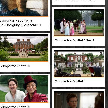
Cobra Kai - S06 Teil 3
Ankündigung (Deutsch) HD
Bridgerton Staffel 3 Teil 2
Bridgerton Staffel 3
Bridgerton Staffel 4
Bridgerton Staffel 2