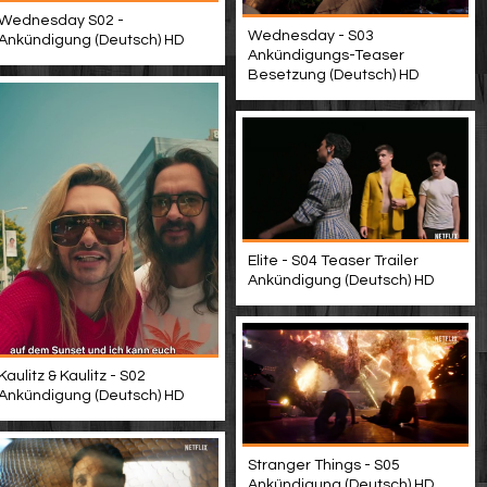
Wednesday S02 -
Wednesday - S03
Ankündigung (Deutsch) HD
Ankündigungs-Teaser
Besetzung (Deutsch) HD
Elite - S04 Teaser Trailer
Ankündigung (Deutsch) HD
Kaulitz & Kaulitz - S02
Ankündigung (Deutsch) HD
Stranger Things - S05
Ankündigung (Deutsch) HD