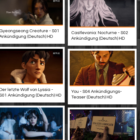
Gyeongseong Creature - S01
Castlevania: Nocturne - S02
Ankündigung (Deutsch) HD
Ankündigung (Deutsch) HD
Der letzte Wolf von Lyssia -
You - S04 Ankündigungs-
S01 Ankündigung (Deutsch) HD
Teaser (Deutsch) HD