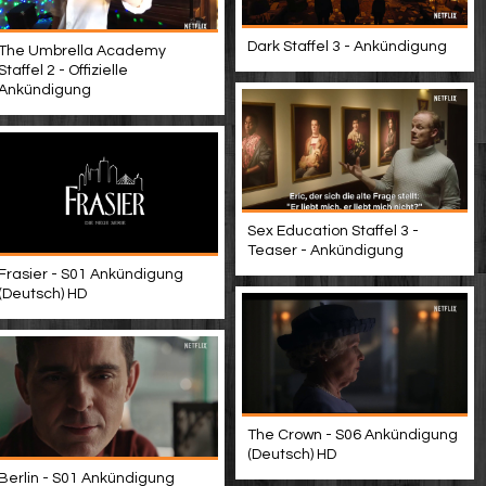
Dark Staffel 3 - Ankündigung
The Umbrella Academy
Staffel 2 - Offizielle
Ankündigung
Sex Education Staffel 3 -
Teaser - Ankündigung
Frasier - S01 Ankündigung
(Deutsch) HD
The Crown - S06 Ankündigung
(Deutsch) HD
Berlin - S01 Ankündigung