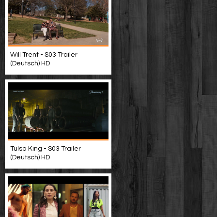
Will Trent - S03 Trailer
(Deutsch) HD
Tulsa King - S03 Trailer
(Deutsch) HD