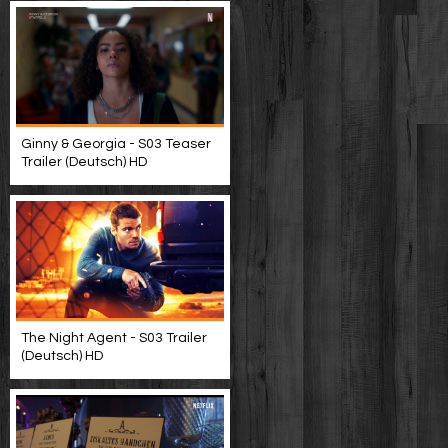
Ginny & Georgia - S03 Teaser
Trailer (Deutsch) HD
The Night Agent - S03 Trailer
(Deutsch) HD