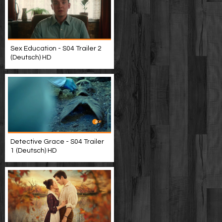
Sex Education - S04 Trailer 2
(Deutsch) HD
Detective Grace - S04 Trailer
1 (Deutsch) HD