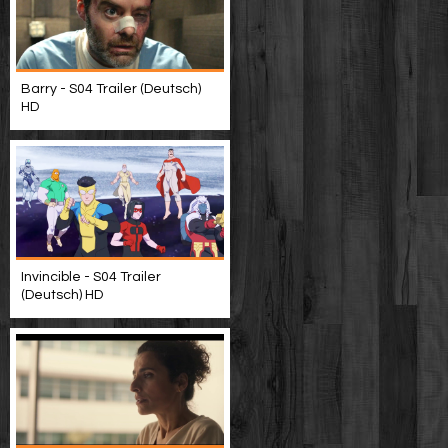
Barry - S04 Trailer (Deutsch)
HD
Invincible - S04 Trailer
(Deutsch) HD