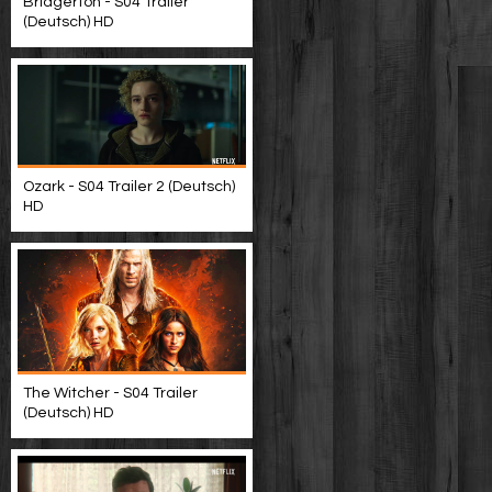
Bridgerton - S04 Trailer
(Deutsch) HD
Ozark - S04 Trailer 2 (Deutsch)
HD
The Witcher - S04 Trailer
(Deutsch) HD