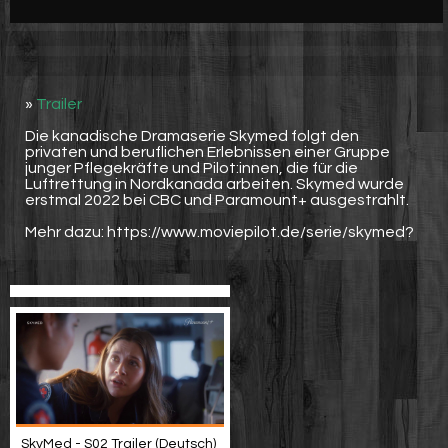
Werbung
Video suchen
»
Trailer
Die kanadische Dramaserie Skymed folgt den
privaten und beruflichen Erlebnissen einer Gruppe
junger Pflegekräfte und Pilot:innen, die für die
Luftrettung in Nordkanada arbeiten. Skymed wurde
erstmal 2022 bei CBC und Paramount+ ausgestrahlt.
Mehr dazu: https://www.moviepilot.de/serie/skymed?
SkyMed - S02 Trailer (Deutsch)