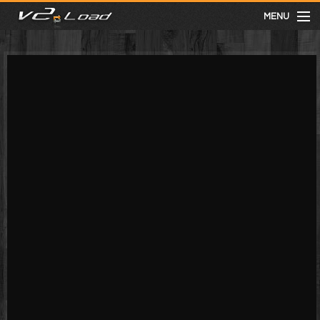
MENU
meist gesehen
neuste
kategorien
Menu
mit facebook anmelden
Informationen