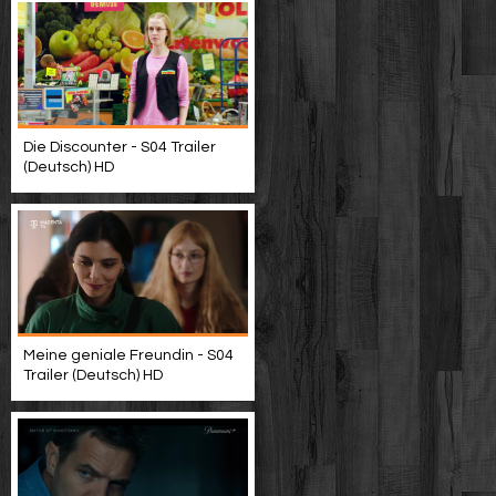
Die Discounter - S04 Trailer
(Deutsch) HD
Meine geniale Freundin - S04
Trailer (Deutsch) HD