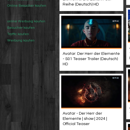
Reihe (Deutsch) HD
Online Besucher kaufen
online Werbung kaufen
Besucher kaufen
Traffic kaufen
Werbung kaufen
Avatar: Der Herr der Elemente
- S01 Teaser Trailer (Deutsch)
HD
Avatar - Der Herr der
Elemente | show | 2024 |
Official Teaser