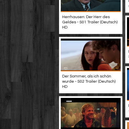
Herrhausen: Der Herr des
Geldes - S01 Trailer (Deutsch)
HD
Der Sommer, als ich schön
wurde - S02 Trailer (Deutsch)
HD