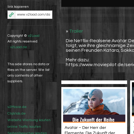
link kopieren
»
Trailer
Copyright ©
v2Load
Die Netflix-Realserie Avatar: D
All rights reserved.
folgt, wie ihre gleichnamige Z
:: v2Load.de ::
seinen Freunden Katara, Sokka
Mehr dazu:
https://www.moviepilot.de/ser
This side stores no data or
files on the server. We list
only contents of other
suppliers.
v2Movie.de
ClipVids.de
Website Werbung kaufen
online Traffic kaufen
Avatar – Der Herr der
Elemente: Die Zukunft der
SeitenBesucher kaufen