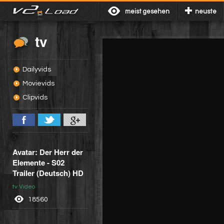
meist gesehen
neuste
tv
Dailyvids
Movievids
Clipvids
Avatar: Der Herr der
Elemente - S02
Trailer (Deutsch) HD
tv Video
18560