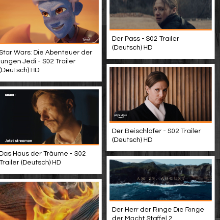
Der Pass - S02 Trailer
(Deutsch) HD
Star Wars: Die Abenteuer der
jungen Jedi - S02 Trailer
(Deutsch) HD
Der Beischläfer - S02 Trailer
(Deutsch) HD
Das Haus der Träume - S02
Trailer (Deutsch) HD
Der Herr der Ringe Die Ringe
der Macht Staffel 2