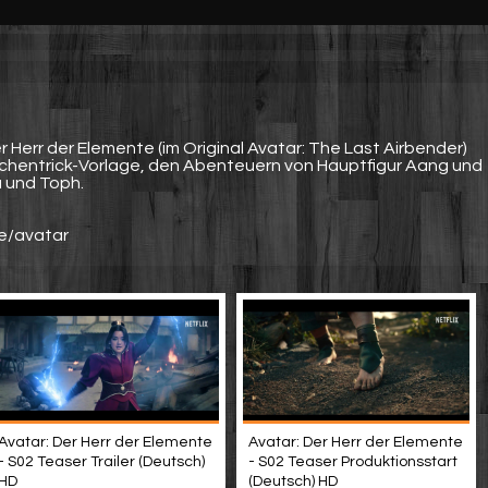
er Herr der Elemente (im Original Avatar: The Last Airbender)
eichentrick-Vorlage, den Abenteuern von Hauptfigur Aang und
 und Toph.
ie/avatar
Avatar: Der Herr der Elemente
Avatar: Der Herr der Elemente
- S02 Teaser Trailer (Deutsch)
- S02 Teaser Produktionsstart
HD
(Deutsch) HD