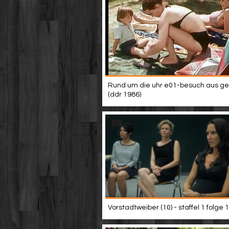
Rund um die uhr e01-besuch aus ge
(ddr 1986)
Vorstadtweiber (10) - staffel 1 folge 