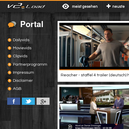
meist gesehen
neuste
Portal
Dailyvids
Movievids
Clipvids
Partnerprogramm
Impressum
Reacher - staffel 4 trailer (deutsch) 
Disclaimer
AGB