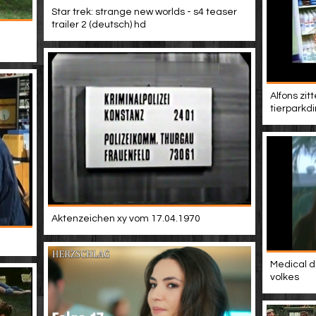
Star trek: strange new worlds - s4 teaser
trailer 2 (deutsch) hd
Alfons zit
tierparkdi
Aktenzeichen xy vom 17.04.1970
Medical d
volkes