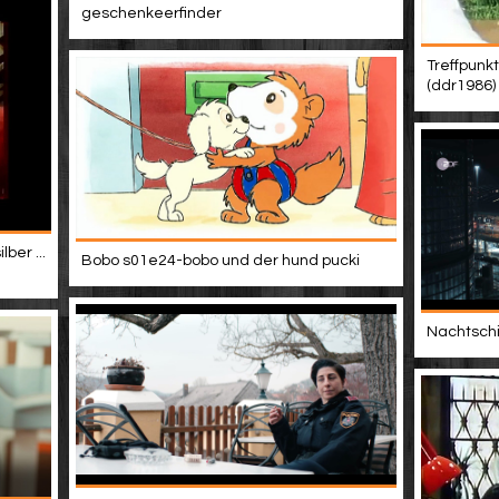
geschenkeerfinder
Treffpunk
(ddr1986)
ber ...
Bobo s01e24-bobo und der hund pucki
Nachtschic