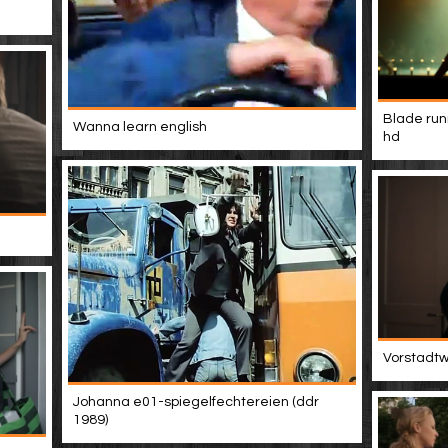
Blade run
Wanna learn english
hd
Vorstadtwe
Johanna e01-spiegelfechtereien (ddr
1989)