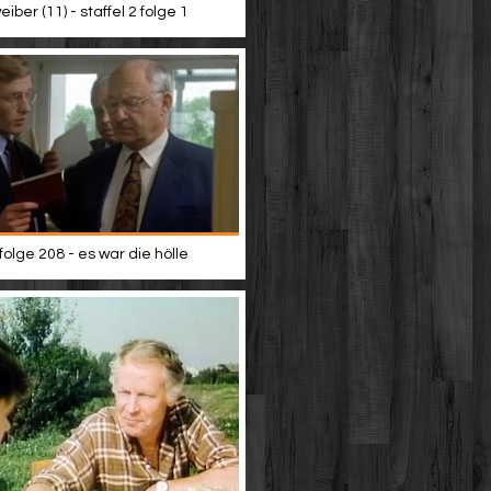
iber (11) - staffel 2 folge 1
 folge 208 - es war die hölle