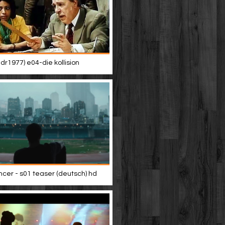
dr1977) e04-die kollision
er - s01 teaser (deutsch) hd