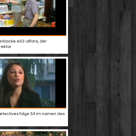
terbacke e03-alfons, der
rektor
etectives folge 54 im namen des