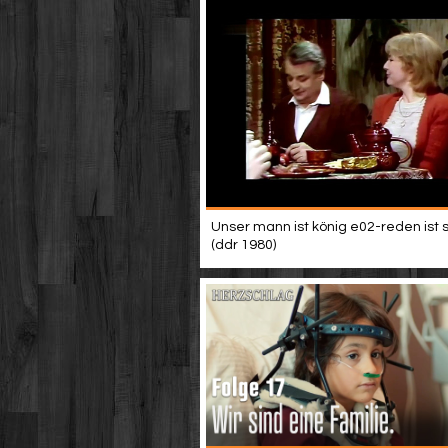
Unser mann ist könig e02-reden ist sil
(ddr 1980)