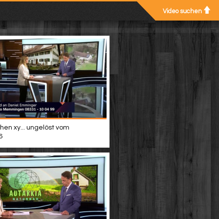
Video suchen
hen xy... ungelöst vom
6