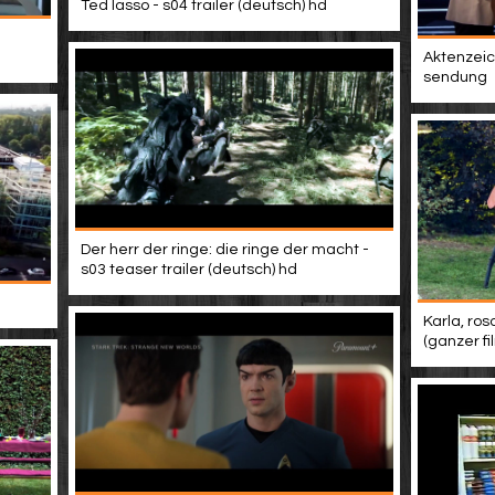
Ted lasso - s04 trailer (deutsch) hd
Aktenzeich
sendung
Der herr der ringe: die ringe der macht -
s03 teaser trailer (deutsch) hd
Karla, ros
(ganzer f