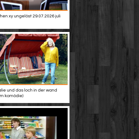
en xy ungelöst 29.07.2026 juli
alie und das loch in der wand
ilm komödie)