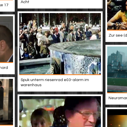
Acht
ge 17
Zur see (d
 mord
Spuk unterm riesenrad e03-alarm im
warenhaus
Neuromanc