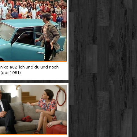
nika e02-ich und du und noch
 (ddr 1981)