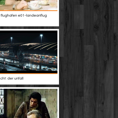
t flughafen e01-landeanflug
ht: der unfall