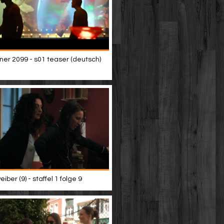
ner 2099 - s01 teaser (deutsch)
iber (9) - staffel 1 folge 9