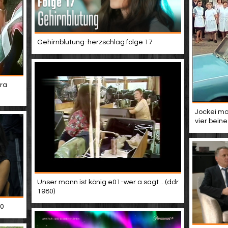
Gehirnblutung-herzschlag folge 17
ra
Jockei mo
vier beine
Unser mann ist könig e01-wer a sagt ...(ddr
1980)
10