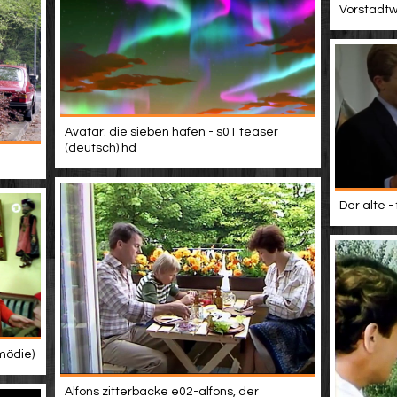
Vorstadtwe
Avatar: die sieben häfen - s01 teaser
(deutsch) hd
Der alte -
mödie)
Alfons zitterbacke e02-alfons, der