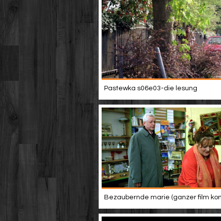
Pastewka s06e03-die lesung
Bezaubernde marie (ganzer film ko