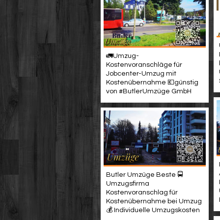
🚛Umzug-
Kostenvoranschläge für
Jobcenter-Umzug mit
Kostenübernahme 💶günstig
von #ButlerUmzüge GmbH
Butler Umzüge Beste 🚍
Umzugsfirma
Kostenvoranschlag für
Kostenübernahme bei Umzug
💰 Individuelle Umzugskosten