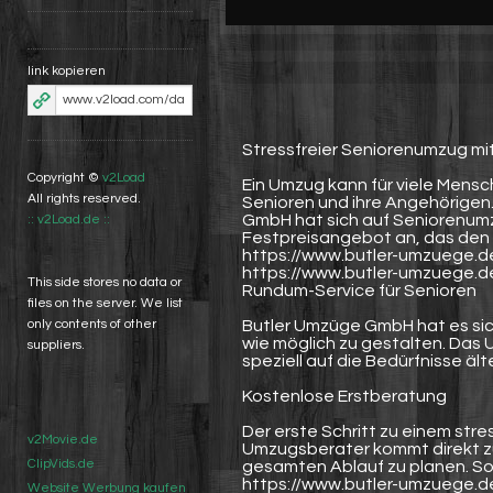
link kopieren
Stressfreier Seniorenumzug m
Copyright ©
v2Load
Ein Umzug kann für viele Mensc
All rights reserved.
Senioren und ihre Angehörigen.
GmbH hat sich auf Seniorenumzü
:: v2Load.de ::
Festpreisangebot an, das den 
https://www.butler-umzuege.d
https://www.butler-umzuege.d
This side stores no data or
Rundum-Service für Senioren
files on the server. We list
Butler Umzüge GmbH hat es si
only contents of other
wie möglich zu gestalten. Das 
suppliers.
speziell auf die Bedürfnisse ä
Kostenlose Erstberatung
Der erste Schritt zu einem stre
v2Movie.de
Umzugsberater kommt direkt 
ClipVids.de
gesamten Ablauf zu planen. So w
https://www.butler-umzuege.d
Website Werbung kaufen