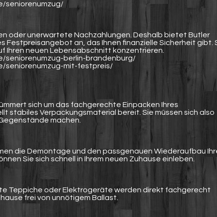
de/seniorenumzug/
n oder unerwartete Nachzahlungen. Deshalb bietet Butler
estpreisangebot an, das Ihnen finanzielle Sicherheit gibt. 
auf Ihren neuen Lebensabschnitt konzentrieren.
e/seniorenumzug-berlin-brandenburg/
e/seniorenumzug-mit-festpreis/
ümmert sich um das fachgerechte Einpacken Ihres
llt stabiles Verpackungsmaterial bereit. Sie müssen sich also
 Gegenstände machen.
hmen die Demontage und den passgenauen Wiederaufbau Ihr
nen Sie sich schnell in Ihrem neuen Zuhause einleben.
lte Teppiche oder Elektrogeräte werden direkt fachgerecht
uhause frei von unnötigem Ballast.