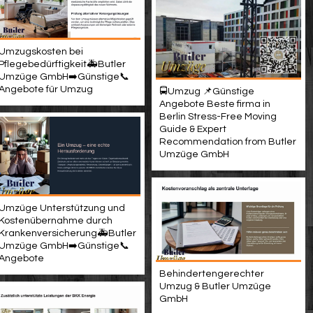
Umzugskosten bei
Pflegebedürftigkeit🚑Butler
Umzüge GmbH➡️Günstige📞
Angebote für Umzug
🚍Umzug 📌Günstige
Angebote Beste firma in
Berlin Stress-Free Moving
Guide & Expert
Recommendation from Butler
Umzüge GmbH
Umzüge Unterstützung und
Kostenübernahme durch
Krankenversicherung🚑Butler
Umzüge GmbH➡️Günstige📞
Angebote
Behindertengerechter
Umzug & Butler Umzüge
GmbH