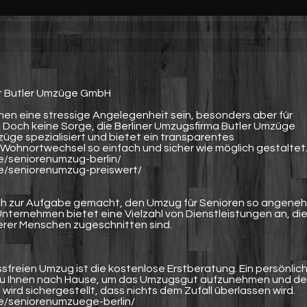
it Butler Umzüge GmbH
hen eine stressige Angelegenheit sein, besonders aber für
 Doch keine Sorge, die Berliner Umzugsfirma Butler Umzüge
ge spezialisiert und bietet ein transparentes
Wohnortwechsel so einfach und sicher wie möglich gestaltet
e/seniorenumzug-berlin/
e/seniorenumzug-preiswert/
ch zur Aufgabe gemacht, den Umzug für Senioren so angene
Unternehmen bietet eine Vielzahl von Dienstleistungen an, di
lterer Menschen zugeschnitten sind.
ssfreien Umzug ist die kostenlose Erstberatung. Ein persönlic
zu Ihnen nach Hause, um das Umzugsgut aufzunehmen und d
ird sichergestellt, dass nichts dem Zufall überlassen wird.
e/seniorenumzuege-berlin/