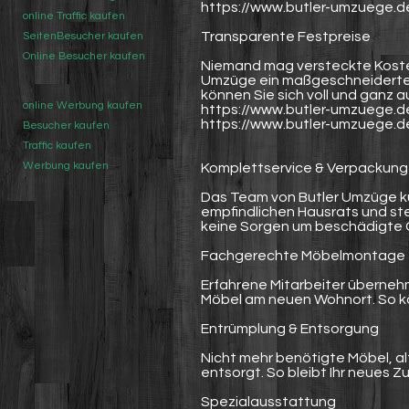
https://www.butler-umzuege.
online Traffic kaufen
Transparente Festpreise
SeitenBesucher kaufen
Online Besucher kaufen
Niemand mag versteckte Koste
Umzüge ein maßgeschneidertes F
können Sie sich voll und ganz 
online Werbung kaufen
https://www.butler-umzuege.d
https://www.butler-umzuege.d
Besucher kaufen
Traffic kaufen
Werbung kaufen
Komplettservice & Verpackung
Das Team von Butler Umzüge k
empfindlichen Hausrats und ste
keine Sorgen um beschädigte
Fachgerechte Möbelmontage
Erfahrene Mitarbeiter überne
Möbel am neuen Wohnort. So kön
Entrümplung & Entsorgung
Nicht mehr benötigte Möbel, a
entsorgt. So bleibt Ihr neues Z
Spezialausstattung