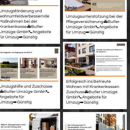
Umzugsförderung und
wohnumfeldverbessernde
Umzugsunterstützung bei der
Maßnahmen bei der
Pflegeversicherung🚑Butler
Krankenkasse🚑Butler
Umzüge GmbH📞Angebote
Umzüge GmbH📞Angebote
für Umzug➡️Günstig
für Umzug➡️Günstig
Erfolgreich ins Betreute
Umzugshilfe und Zuschüsse
Wohnen mit Krankenkassen
🚑Butler Umzüge GmbH📞
Zuschuss🚑Butler Umzüge
Angebote für
GmbH📞Angebote für
Umzug➡️Günstig
Umzug➡️Günstig