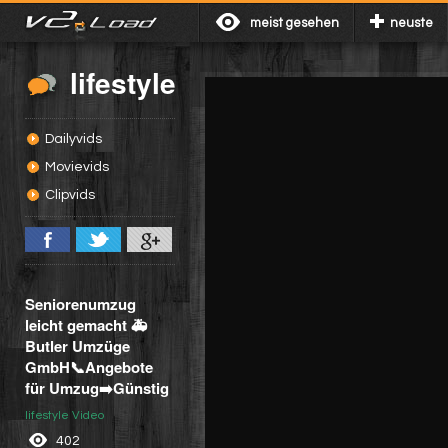
meist gesehen
neuste
lifestyle
Dailyvids
Movievids
Clipvids
Seniorenumzug
leicht gemacht 🚑
Butler Umzüge
GmbH📞Angebote
für Umzug➡️Günstig
lifestyle Video
402