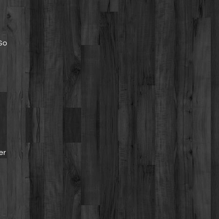
So
er