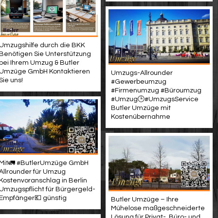
Umzugshilfe durch die BKK
Benötigen Sie Unterstützung
bei Ihrem Umzug & Butler
Umzüge GmbH Kontaktieren
Umzugs-Allrounder
Sie uns!
#Gewerbeumzug
#Firmenumzug #Büroumzug
#Umzug🕒#UmzugsService
Butler Umzüge mit
Kostenübernahme
Mit🚛 #ButlerUmzüge GmbH
Allrounder für Umzug
Kostenvoranschlag in Berlin
Umzugspflicht für Bürgergeld-
Empfänger💶 günstig
Butler Umzüge – Ihre
Mühelose maßgeschneiderte
Lösung für Privat-, Büro- und