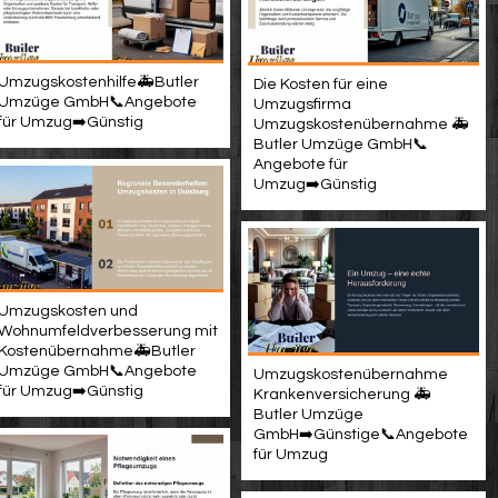
Umzugskostenhilfe🚑Butler
Die Kosten für eine
Umzüge GmbH📞Angebote
Umzugsfirma
für Umzug➡️Günstig
Umzugskostenübernahme 🚑
Butler Umzüge GmbH📞
Angebote für
Umzug➡️Günstig
Umzugskosten und
Wohnumfeldverbesserung mit
Kostenübernahme🚑Butler
Umzüge GmbH📞Angebote
Umzugskostenübernahme
für Umzug➡️Günstig
Krankenversicherung 🚑
Butler Umzüge
GmbH➡️Günstige📞Angebote
für Umzug