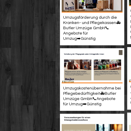
Umzugsförderung durch die
Kranken- und Pflegekassen🚑
Butler Umzüge GmbH📞
Angebote für
Umzug➡️Günstig
Umzugskostenübernahme bei
Pflegebedürftigkeit🚑Butler
Umzüge GmbH📞Angebote
für Umzug➡️Günstig