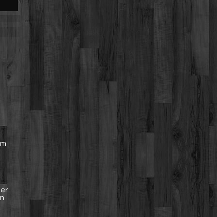
.
hm
e
her
en