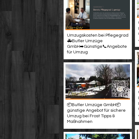
Umzugskosten bei Pflegegrad
🚑Butler Umzüge
GmbH➡️Günstige📞Angebote
für Umzug
📦Butler Umzüge GmbH📦
günstige Angebot für sichere
Umzug bei Frost Tipps &
Maßnahmen