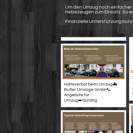
Um den Umzug noch einfacher 
Hebezeugen zum Einsatz. So wir
Finanzielle Unterstützung nut
Halteverbot beim Umzug🚑
Butler Umzüge GmbH📞
Angebote für
Umzug➡️Günstig