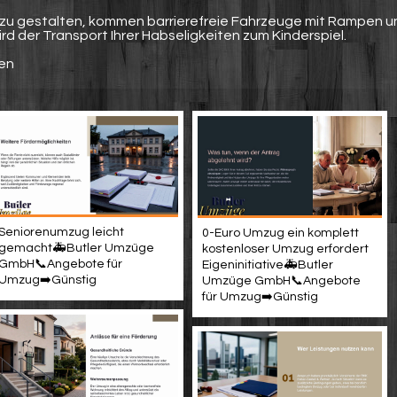
zu gestalten, kommen barrierefreie Fahrzeuge mit Rampen u
d der Transport Ihrer Habseligkeiten zum Kinderspiel.
zen
Seniorenumzug leicht
0-Euro Umzug ein komplett
gemacht🚑Butler Umzüge
kostenloser Umzug erfordert
GmbH📞Angebote für
Eigeninitiative🚑Butler
Umzug➡️Günstig
Umzüge GmbH📞Angebote
für Umzug➡️Günstig