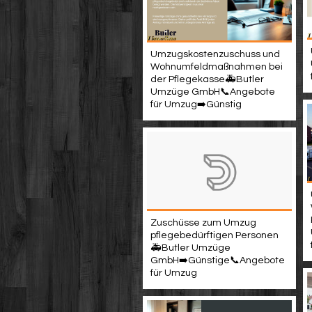
Umzugskostenzuschuss und
Wohnumfeldmaßnahmen bei
der Pflegekasse🚑Butler
Umzüge GmbH📞Angebote
für Umzug➡️Günstig
Zuschüsse zum Umzug
pflegebedürftigen Personen
🚑Butler Umzüge
GmbH➡️Günstige📞Angebote
für Umzug