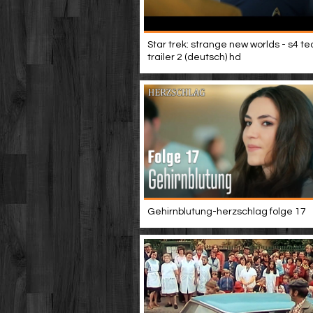
Star trek: strange new worlds - s4 t
trailer 2 (deutsch) hd
Gehirnblutung-herzschlag folge 17