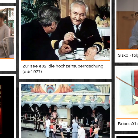
Siska - fo
Zur see e02-die hochzeitsüberraschung
(ddr1977)
Bobo s01e