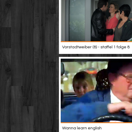
Vorstadtweiber (8) - staffel 1 folge 8
Wanna learn english