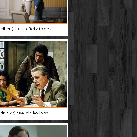
iber (13) - staffel 2 folge 3
dr1977) e04-die kollision