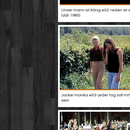
Unser mann ist könig e02-reden ist sil
(ddr 1980)
Jockei monika e03-jeder tag soll mi
sein