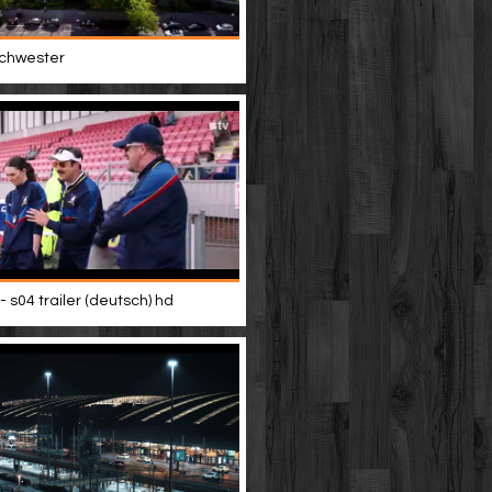
 schwester
- s04 trailer (deutsch) hd