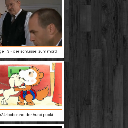
lge 13 - der schlüssel zum mord
24-bobo und der hund pucki