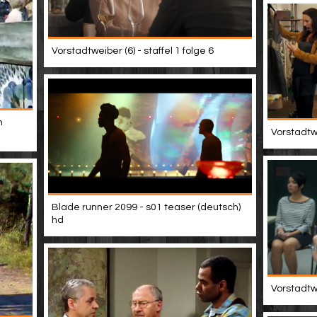
Vorstadtweiber (6) - staffel 1 folge 6
m
Vorstadtwe
Blade runner 2099 - s01 teaser (deutsch)
hd
Vorstadtwe