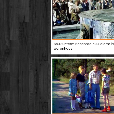
Spuk unterm riesenrad e03-alarm i
warenhaus