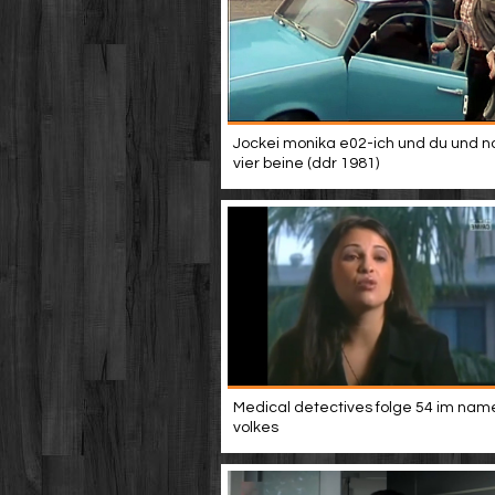
Jockei monika e02-ich und du und n
vier beine (ddr 1981)
Medical detectives folge 54 im nam
volkes