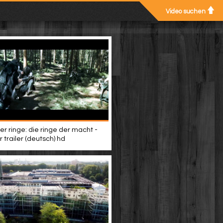
Video suchen
er ringe: die ringe der macht -
 trailer (deutsch) hd