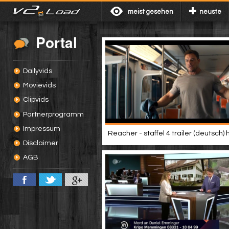
meist gesehen
neuste
Portal
Dailyvids
Movievids
Clipvids
Partnerprogramm
Impressum
Reacher - staffel 4 trailer (deutsch) 
Disclaimer
AGB