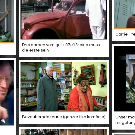
Carrie - t
Drei damen vom grill s07e13-eine muss
die erste sein
Bezaubernde marie (ganzer film komödie)
Unser man
mitgefang