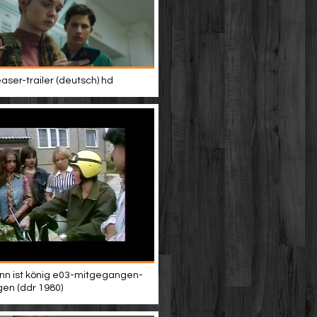
easer-trailer (deutsch) hd
n ist könig e03-mitgegangen-
en (ddr 1980)