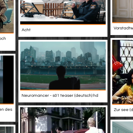
Vorstadtwe
Acht
och
Neuromancer - s01 teaser (deutsch) hd
en des
Zur see (d