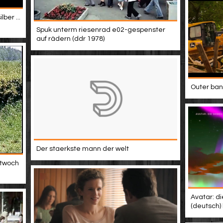
ber ...
Spuk unterm riesenrad e02-gespenster
auf rädern (ddr 1978)
Outer bank
Der staerkste mann der welt
ttwoch
Avatar: di
(deutsch)