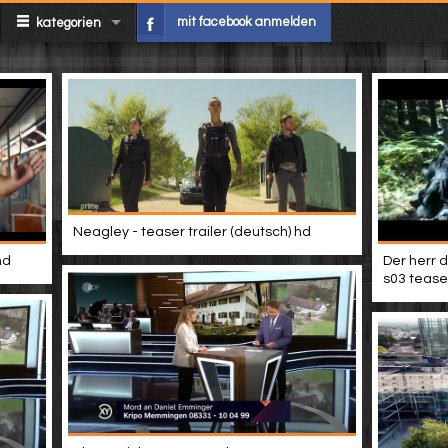
mit facebook anmelden
kategorien
Neagley - teaser trailer (deutsch) hd
hd
Der herr d
s03 teaser