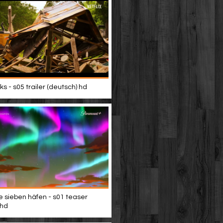
s - s05 trailer (deutsch) hd
e sieben häfen - s01 teaser
 hd