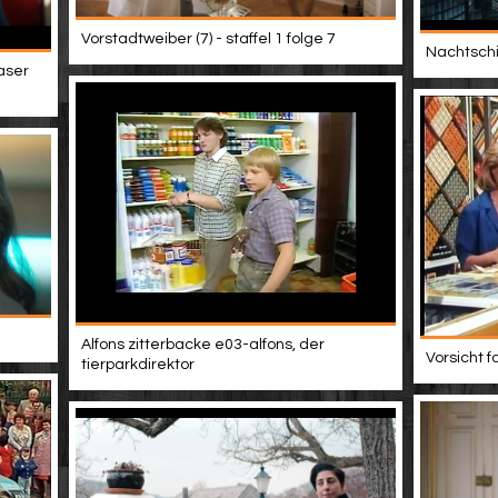
Vorstadtweiber (7) - staffel 1 folge 7
Nachtschic
easer
Alfons zitterbacke e03-alfons, der
Vorsicht f
tierparkdirektor