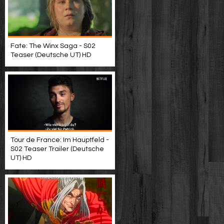
Fate: The Winx Saga - S02
Teaser (Deutsche UT) HD
Tour de France: Im Hauptfeld -
S02 Teaser Trailer (Deutsche
UT) HD