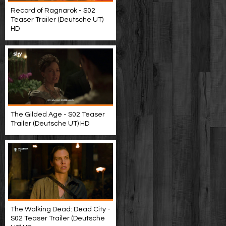
Record of Ragnarok - S02
Teaser Trailer (Deutsche UT)
HD
The Gilded Age - S02 Teaser
Trailer (Deutsche UT) HD
The Walking Dead: Dead City -
S02 Teaser Trailer (Deutsche