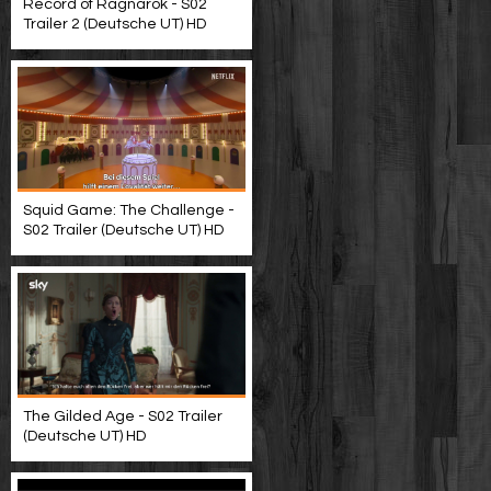
Record of Ragnarok - S02
Trailer 2 (Deutsche UT) HD
Squid Game: The Challenge -
S02 Trailer (Deutsche UT) HD
The Gilded Age - S02 Trailer
(Deutsche UT) HD