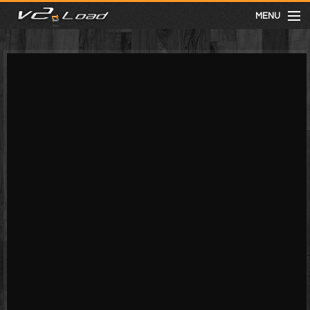
MENU
meist gesehen
neuste
kategorien
Menu
mit facebook anmelden
Informationen