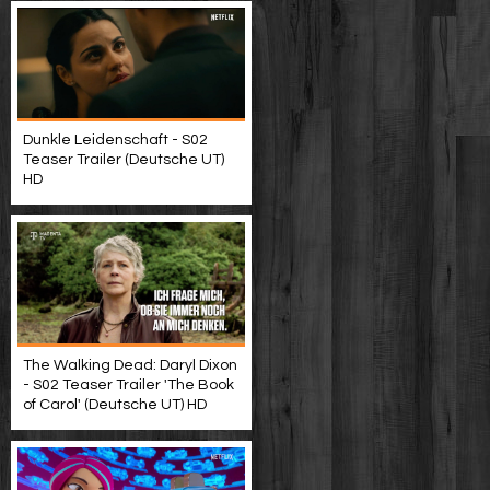
Dunkle Leidenschaft - S02
Teaser Trailer (Deutsche UT)
HD
The Walking Dead: Daryl Dixon
- S02 Teaser Trailer 'The Book
of Carol' (Deutsche UT) HD