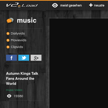
meist gesehen
neuste
music
Dailyvids
Movievids
Clipvids
Autumn Kings Talk
Fans Around the
World
music Video
15580