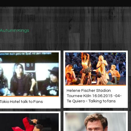
Autumn Kings
Helene Fischer Stadion
Tournee Köln 16.06.2015 -04-
Te Quiero - Talking to fans
Tokio Hotel talk to Fans