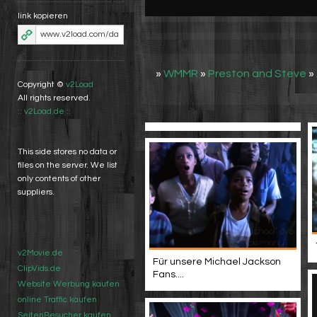
link kopieren
»
WMMR
»
Preston and Steve
»
Copyright ©
v2Load
All rights reserved.
:: v2Load.de ::
This side stores no data or
files on the server. We list
only contents of other
suppliers.
v2Movie.de
Für unsere Michael Jackson
ClipVids.de
Fans....
Website Werbung kaufen
online Traffic kaufen
SeitenBesucher kaufen