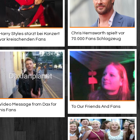
Chris Hemsworth spielt vor
Harry Styles stürzt bei Konzert
70.000 Fans Schlagzeug
vor kreischenden Fans
Video Message from Dax for
To Our Friends And Fans
his Fans