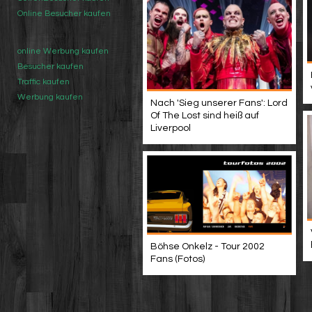
Online Besucher kaufen
online Werbung kaufen
Besucher kaufen
Traffic kaufen
Werbung kaufen
Nach 'Sieg unserer Fans': Lord
Of The Lost sind heiß auf
Liverpool
Böhse Onkelz - Tour 2002
Fans (Fotos)