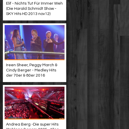
Elif - Nichts Tut Für Immer Weh
(Die Harald Schmidt Show -
SKY Hits HD 2013 nov12)
Ireen Sheer, Peggy March &
Cindy Berger - Medley Hits
der 70er & 80er 2016
Andrea Berg -Die super Hits