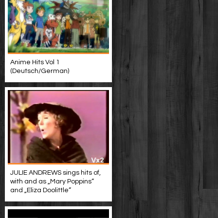
Anime Hits Vol 1
(Deutsch/German)
JULIE ANDREWS sings hits of,
with and as „Mary Poppins“
and „Eliza Doolittle“