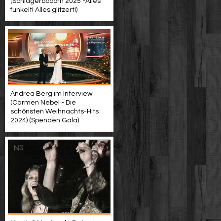
(Schlagerbooom 2025 -Alles
funkelt! Alles glitzert!)
Andrea Berg im Interview
(Carmen Nebel - Die
schönsten Weihnachts-Hits
2024) (Spenden Gala)