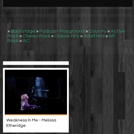
Werbung
Video suchen
»
Backstage
»
Podcast Playground
»
Country
»
Active
Rock
»
Classic Rock
»
Classic Hits
»
Adult Hits
»
Alt
Rock
»
AC
Weakness In Me - Melissa
Etheridge