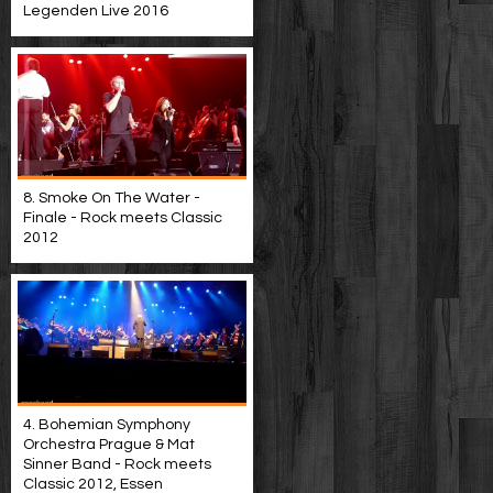
Legenden Live 2016
8. Smoke On The Water -
Finale - Rock meets Classic
2012
4. Bohemian Symphony
Orchestra Prague & Mat
Sinner Band - Rock meets
Classic 2012, Essen