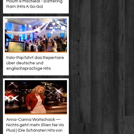
Mouth & MacNeal - Battering
Ram (Hits A Go Go)
Italo-Pop führt das Repertoire
über deutsche und
englischsprachige Hits
Anna-Carina Woitschack —
Nichts geht mehr (Rien Ne Va
Plus) | (Die Schönsten Hits von