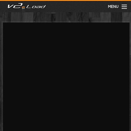
MENU
meist gesehen
neuste
kategorien
Menu
mit facebook anmelden
Informationen