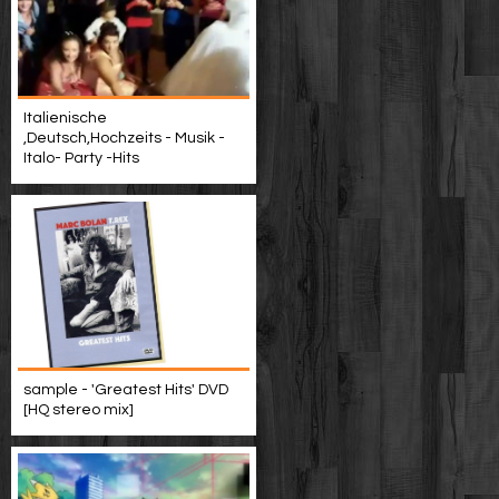
Italienische
,Deutsch,Hochzeits - Musik -
Italo- Party -Hits
sample - 'Greatest Hits' DVD
[HQ stereo mix]