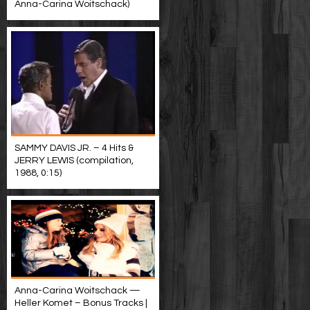
Anna-Carina Woitschack)
SAMMY DAVIS JR. – 4 Hits &
JERRY LEWIS (compilation,
1988, 0:15)
Anna-Carina Woitschack —
Heller Komet – Bonus Tracks |