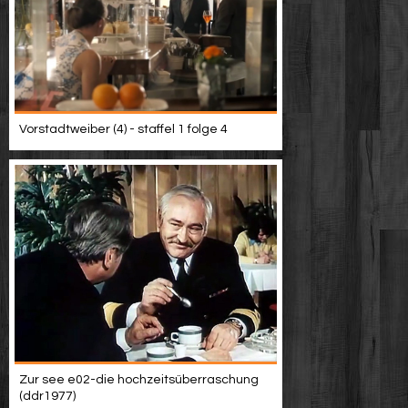
Vorstadtweiber (4) - staffel 1 folge 4
Zur see e02-die hochzeitsüberraschung
(ddr1977)