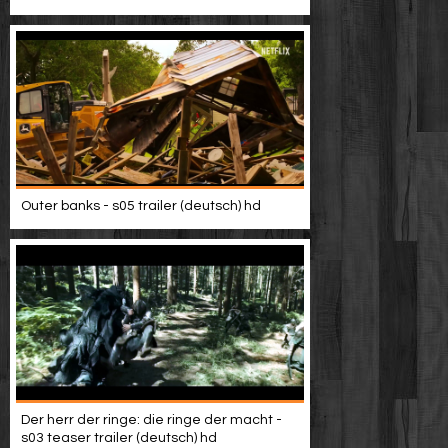
Video suchen
Outer banks - s05 trailer (deutsch) hd
Der herr der ringe: die ringe der macht -
s03 teaser trailer (deutsch) hd