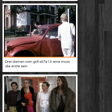
Drei damen vom grill s07e13-eine muss
die erste sein