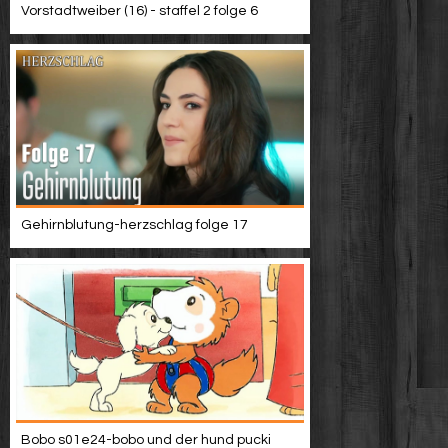
Vorstadtweiber (16) - staffel 2 folge 6
Gehirnblutung-herzschlag folge 17
Bobo s01e24-bobo und der hund pucki