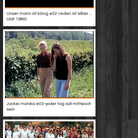
Unser mann ist könig e02-reden ist silber ...
(ddr 1980)
Jockei monika e03-jeder tag soll mittwoch
sein