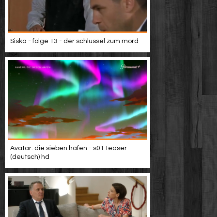
Siska - folge 13 - der schlüssel zum mord
Avatar: die sieben häfen - s01 teaser
(deutsch) hd