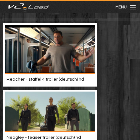
MENU
meist gesehen
neuste
kategorien
Reacher - staffel 4 trailer (deutsch) hd
Menu
mit facebook anmelden
Informationen
Neagley - teaser trailer (deutsch) hd