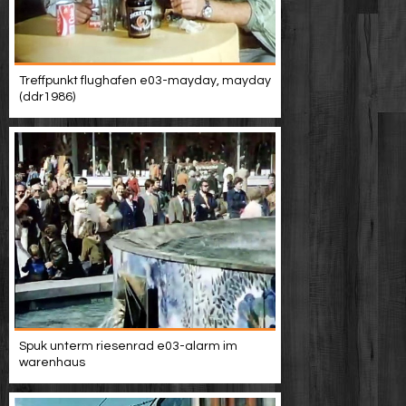
Treffpunkt flughafen e03-mayday, mayday
(ddr1986)
Spuk unterm riesenrad e03-alarm im
warenhaus