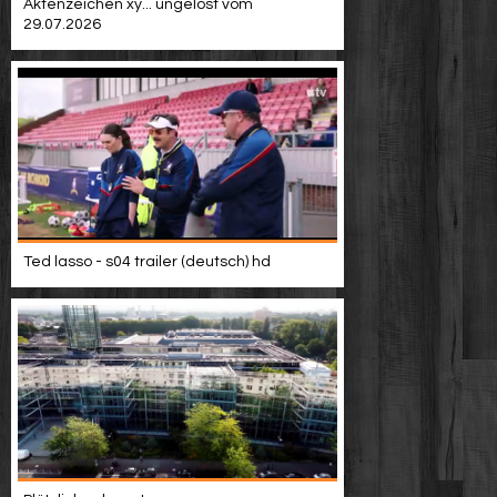
Aktenzeichen xy... ungelöst vom
29.07.2026
Ted lasso - s04 trailer (deutsch) hd