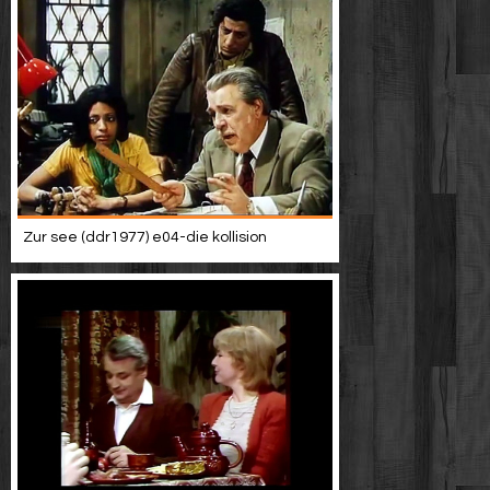
Zur see (ddr1977) e04-die kollision