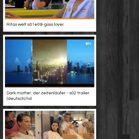
Ritas welt s01e09-gisis lover
Dark matter: der zeitenläufer - s02 trailer
(deutsch) hd