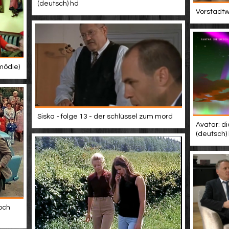
(deutsch) hd
Vorstadtwe
mödie)
Siska - folge 13 - der schlüssel zum mord
Avatar: di
(deutsch)
och