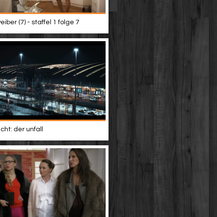
iber (7) - staffel 1 folge 7
ht: der unfall