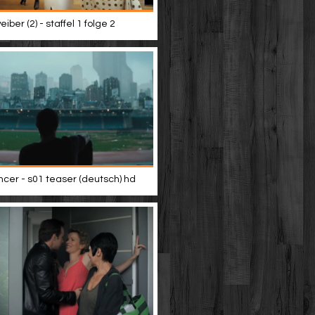
iber (2) - staffel 1 folge 2
er - s01 teaser (deutsch) hd