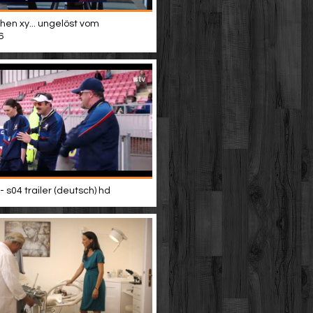
hen xy... ungelöst vom
6
- s04 trailer (deutsch) hd