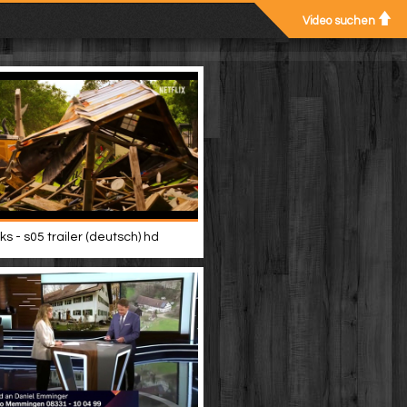
Video suchen
s - s05 trailer (deutsch) hd