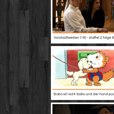
Vorstadtweiber (16) - staffel 2 folge 6
Bobo s01e24-bobo und der hund puc