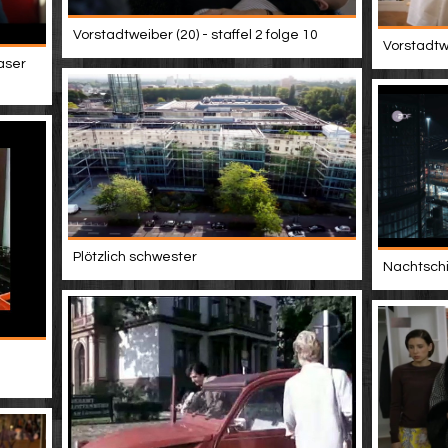
Vorstadtweiber (20) - staffel 2 folge 10
Vorstadtwe
easer
Plötzlich schwester
Nachtschic