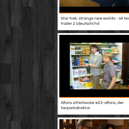
Star trek: strange new worlds - s4 t
trailer 2 (deutsch) hd
Alfons zitterbacke e03-alfons, der
tierparkdirektor