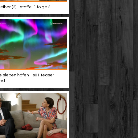
iber (3) - staffel 1 folge 3
e sieben häfen - s01 teaser
 hd