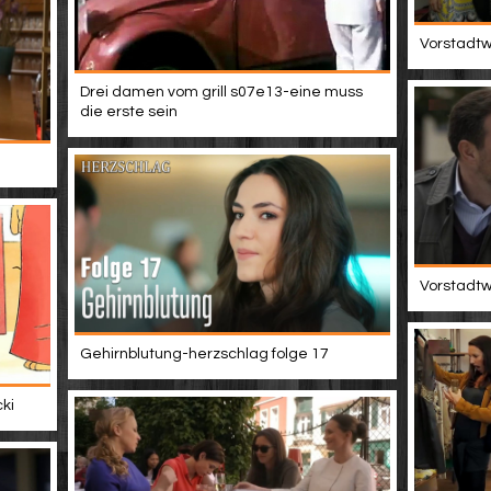
Vorstadtwe
Drei damen vom grill s07e13-eine muss
die erste sein
Vorstadtwe
Gehirnblutung-herzschlag folge 17
ki