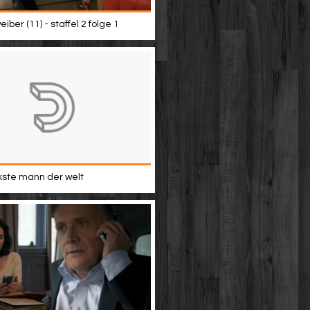
iber (11) - staffel 2 folge 1
kste mann der welt