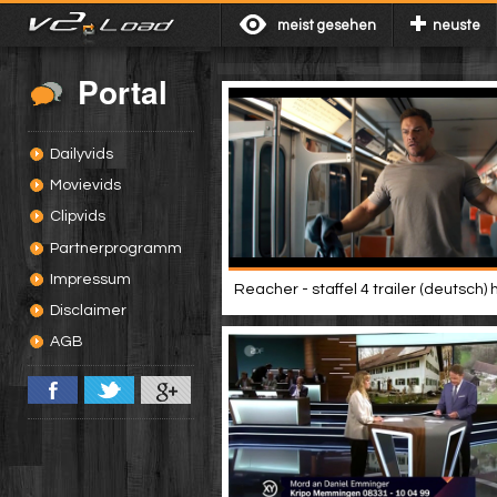
meist gesehen
neuste
Portal
Dailyvids
Movievids
Clipvids
Partnerprogramm
Impressum
Reacher - staffel 4 trailer (deutsch) 
Disclaimer
AGB