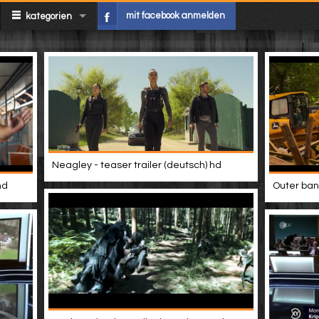
mit facebook anmelden
kategorien
Neagley - teaser trailer (deutsch) hd
hd
Outer bank