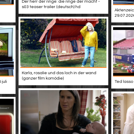
Der herr der ringe: die ringe der macht -
s03 teaser trailer (deutsch) hd
Aktenzeic
29.07.202
Karla, rosalie und das loch in der wand
(ganzer film komödie)
juli
Ted lasso 