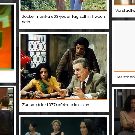
Vorstadtwe
Jockei monika e03-jeder tag soll mittwoch
sein
Der staer
Zur see (ddr1977) e04-die kollision