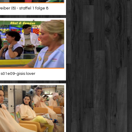
iber (8) - staffel 1 folge 8
 s01e09-gisis lover