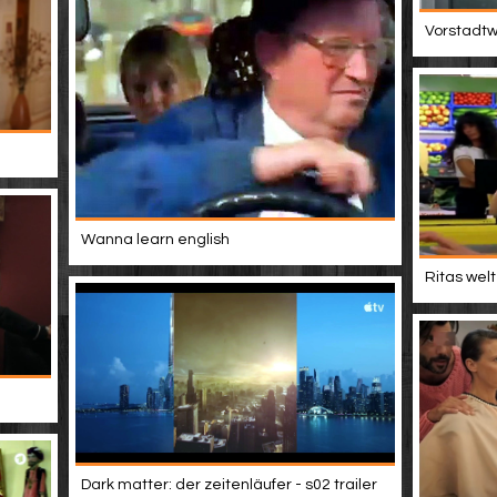
Vorstadtwe
Wanna learn english
Ritas welt
Dark matter: der zeitenläufer - s02 trailer