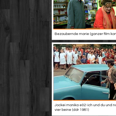
Bezaubernde marie (ganzer film ko
Jockei monika e02-ich und du und n
vier beine (ddr 1981)