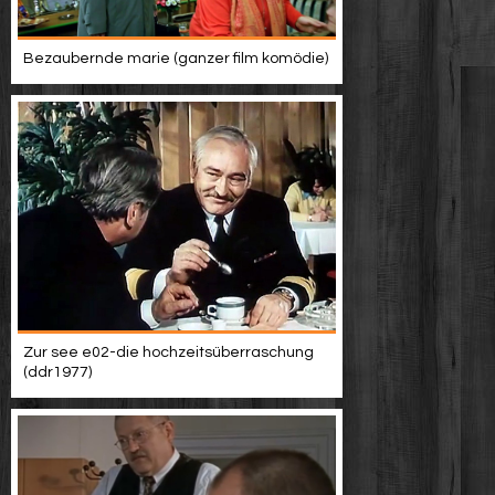
Bezaubernde marie (ganzer film komödie)
Zur see e02-die hochzeitsüberraschung
(ddr1977)