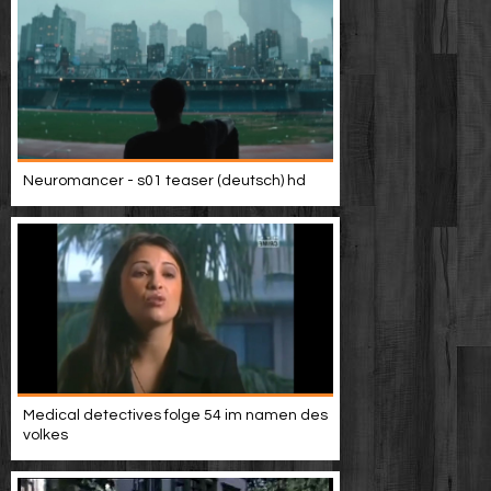
Neuromancer - s01 teaser (deutsch) hd
Medical detectives folge 54 im namen des
volkes