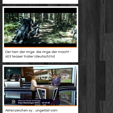
Video suchen
Der herr der ringe: die ringe der macht -
s03 teaser trailer (deutsch) hd
Aktenzeichen xy... ungelöst vom