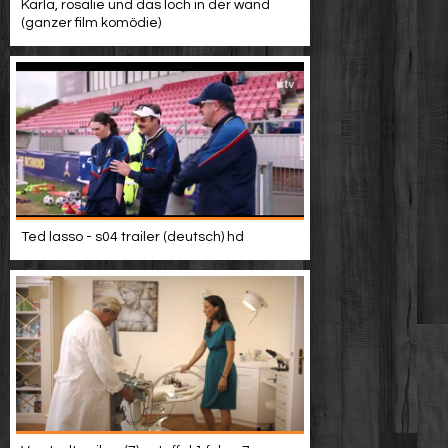
Karla, rosalie und das loch in der wand
(ganzer film komödie)
Ted lasso - s04 trailer (deutsch) hd