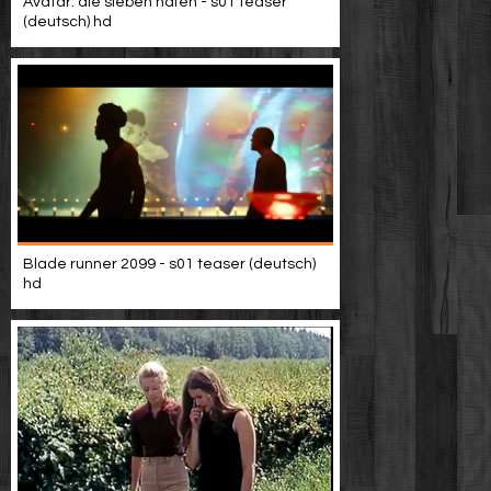
Avatar: die sieben häfen - s01 teaser
(deutsch) hd
Blade runner 2099 - s01 teaser (deutsch)
hd