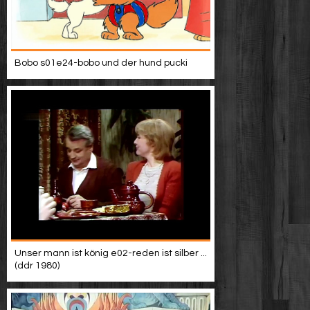
Bobo s01e24-bobo und der hund pucki
Unser mann ist könig e02-reden ist silber ...
(ddr 1980)