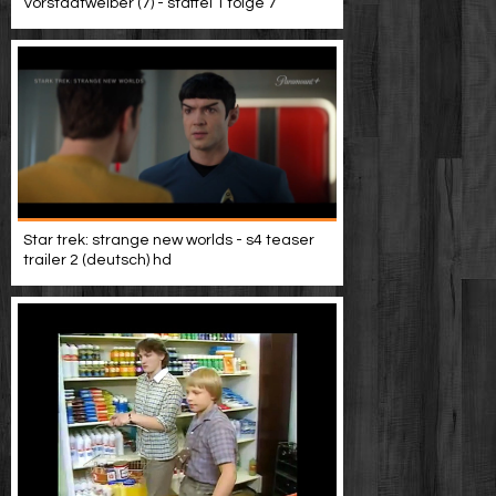
Vorstadtweiber (7) - staffel 1 folge 7
Star trek: strange new worlds - s4 teaser
trailer 2 (deutsch) hd