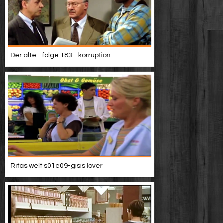
Der alte - folge 183 - korruption
Ritas welt s01e09-gisis lover