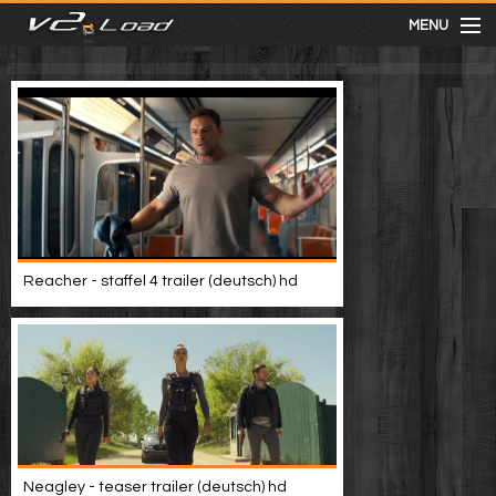
MENU
meist gesehen
neuste
kategorien
Reacher - staffel 4 trailer (deutsch) hd
Menu
mit facebook anmelden
Informationen
Neagley - teaser trailer (deutsch) hd