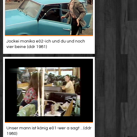
Jockei monika e02-ich und du und noch
vier beine (ddr 1981)
Unser mann ist könig e01-wer a sagt ...(ddr
1980)