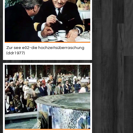
Zur see e02-die hochzeitsüberraschung
(ddr1977)