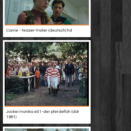
Carrie - teaser-trailer (deutsch) hd
Jockei monika e01-der pferdefloh (ddr
1981)