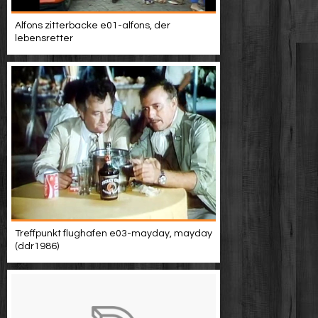
Alfons zitterbacke e01-alfons, der
lebensretter
Treffpunkt flughafen e03-mayday, mayday
(ddr1986)