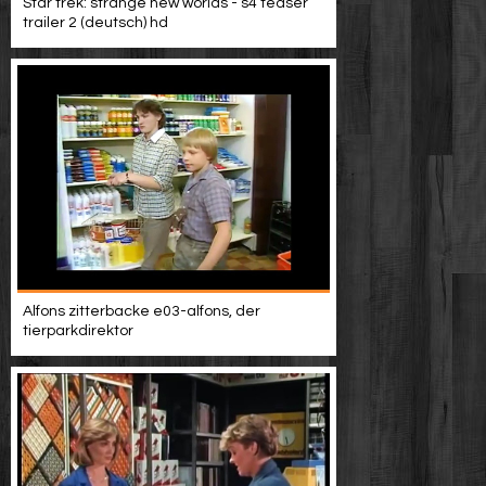
Star trek: strange new worlds - s4 teaser
trailer 2 (deutsch) hd
Alfons zitterbacke e03-alfons, der
tierparkdirektor