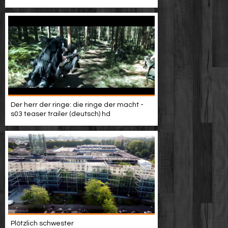
Video suchen
Der herr der ringe: die ringe der macht -
s03 teaser trailer (deutsch) hd
Plötzlich schwester