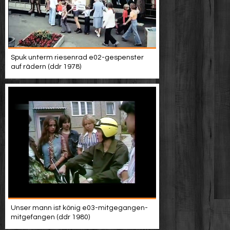
Spuk unterm riesenrad e02-gespenster
auf rädern (ddr 1978)
Unser mann ist könig e03-mitgegangen-
mitgefangen (ddr 1980)