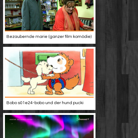
Bezaubernde marie (ganzer film komödie)
Bobo s01e24-bobo und der hund pucki