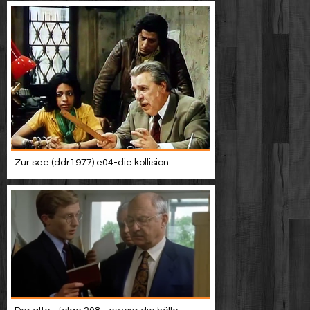
Zur see (ddr1977) e04-die kollision