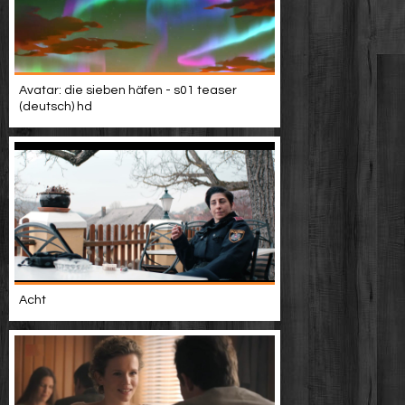
Avatar: die sieben häfen - s01 teaser
(deutsch) hd
Acht