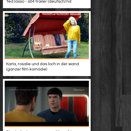
Ted lasso - s04 trailer (deutsch) hd
Karla, rosalie und das loch in der wand
(ganzer film komödie)