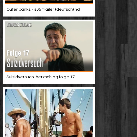
Outer banks - s05 trailer (deutsch) hd
Suizidversuch-herzschlag folge 17