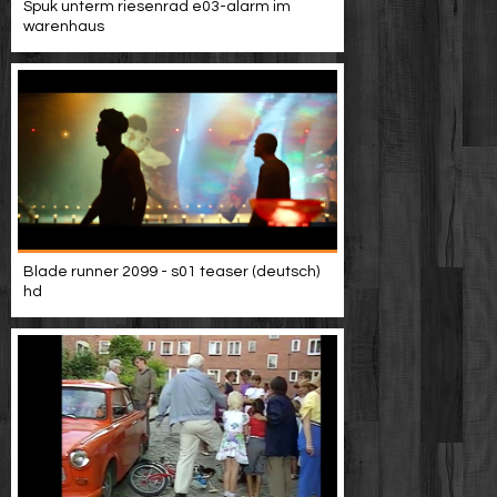
Spuk unterm riesenrad e03-alarm im
warenhaus
Blade runner 2099 - s01 teaser (deutsch)
hd