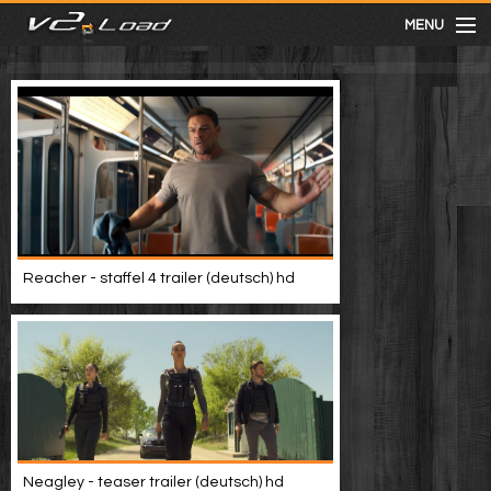
MENU
meist gesehen
neuste
kategorien
Reacher - staffel 4 trailer (deutsch) hd
Menu
mit facebook anmelden
Informationen
Neagley - teaser trailer (deutsch) hd