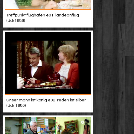
Treffpunkt flughafen e01-landeanflug
(ddr1986)
Unser mann ist könig e02-reden ist silber ...
(ddr 1980)