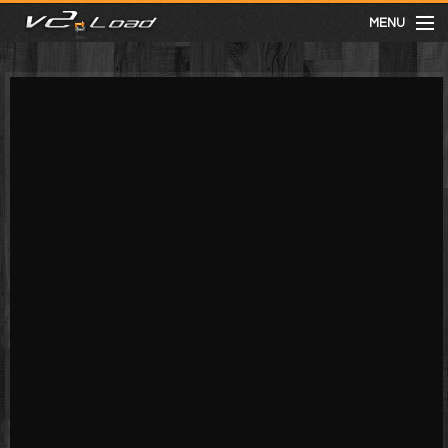
MENU
meist gesehen
neuste
kategorien
Menu
mit facebook anmelden
Informationen