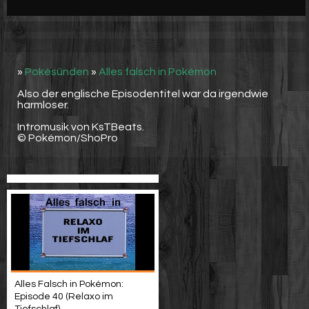
Werbung
Video suchen
»
Pokésünden
»
Alles falsch in Pokémon
Also der englische Episodentitel war da irgendwie
harmloser.
Intromusik von KsTBeats.
© Pokémon/ShoPro
Alles Falsch in Pokémon:
Episode 40 (Relaxo im