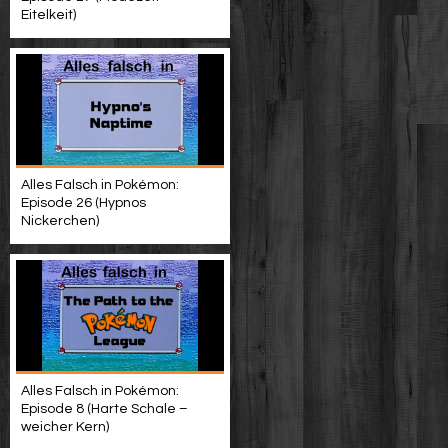
Eitelkeit)
Alles Falsch in Pokémon:
Episode 26 (Hypnos
Nickerchen)
Alles Falsch in Pokémon:
Episode 8 (Harte Schale –
weicher Kern)