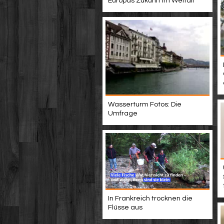
Europas Zukunft im Weltall
Wasserturm Fotos: Die
Umfrage
In Frankreich trocknen die
Flüsse aus