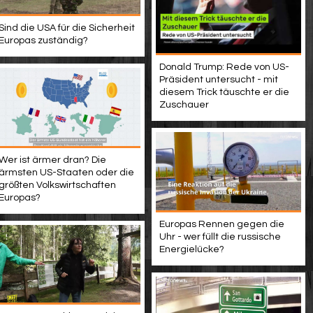
Sind die USA für die Sicherheit
Europas zuständig?
Donald Trump: Rede von US-
Präsident untersucht - mit
diesem Trick täuschte er die
Zuschauer
Wer ist ärmer dran? Die
ärmsten US-Staaten oder die
größten Volkswirtschaften
Europas?
Europas Rennen gegen die
Uhr - wer füllt die russische
Energielücke?