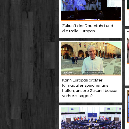
Zukunft der Raumfahrt und
die Rolle Europas
Kann Europas größter
Klimadatenspeicher uns
helfen, unsere Zukunft besser
vorherzusagen?