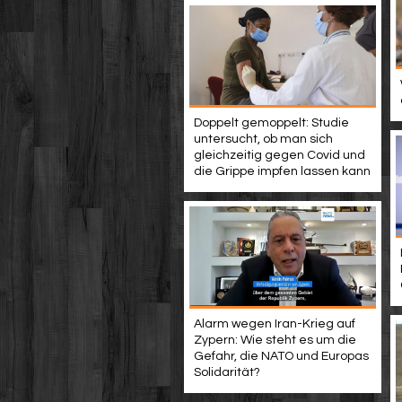
Doppelt gemoppelt: Studie
untersucht, ob man sich
gleichzeitig gegen Covid und
die Grippe impfen lassen kann
Alarm wegen Iran-Krieg auf
Zypern: Wie steht es um die
Gefahr, die NATO und Europas
Solidarität?