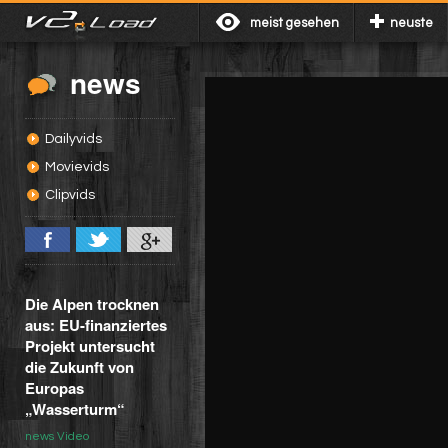
meist gesehen
neuste
news
Dailyvids
Movievids
Clipvids
Die Alpen trocknen
aus: EU-finanziertes
Projekt untersucht
die Zukunft von
Europas
„Wasserturm“
news Video