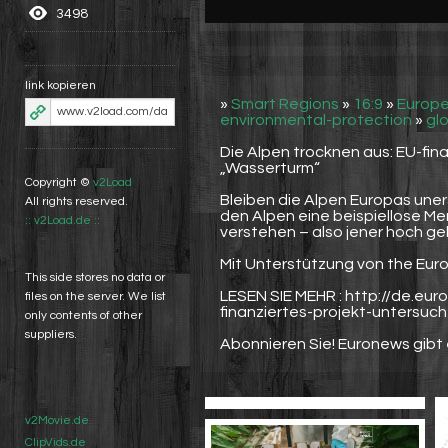
3498
link kopieren
»
Smart Regions
»
16:9
»
Europe
environmental-protection
»
gl
Die Alpen trocknen aus: EU-fin
„Wasserturm“
Copyright ©
v2Load
Bleiben die Alpen Europas une
All rights reserved.
den Alpen eine beispiellose Me
:: v2Load.de ::
verstehen – also jener hoch ge
Mit Unterstützung von the Eu
This side stores no data or
LESEN SIE MEHR : http://de.e
files on the server. We list
finanziertes-projekt-untersuc
only contents of other
suppliers.
Abonnieren Sie! Euronews gibt 
v2Movie.de
ClipVids.de