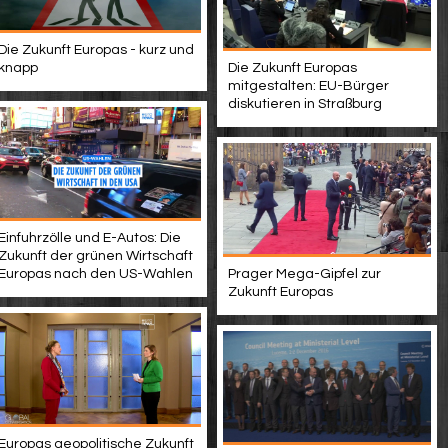
Die Zukunft Europas - kurz und
knapp
Die Zukunft Europas
mitgestalten: EU-Bürger
diskutieren in Straßburg
Einfuhrzölle und E-Autos: Die
Zukunft der grünen Wirtschaft
Europas nach den US-Wahlen
Prager Mega-Gipfel zur
Zukunft Europas
Europas geopolitische Zukunft