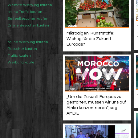
Website Werbung kaufen
online Traffic kaufen
SeitenBesucher kaufen
Online Besucher kaufen
Mikroalgen-Kunststoffe:
Wichtig für die Zukunft
online Werbung kaufen
Europas?
Besucher kaufen
Traffic kaufen
Werbung kaufen
„Um die Zukunft Europas zu
gestalten, müssen wir uns auf
Afrika konzentrieren“, sagt
AMDIE