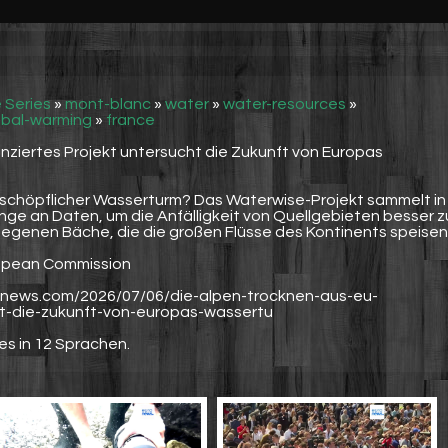
 Series
»
mont-blanc
»
water
»
water-resources
»
obal-warming
»
france
anziertes Projekt untersucht die Zukunft von Europas
rschöpflicher Wasserturm? Das Waterwise-Projekt sammelt in
nge an Daten, um die Anfälligkeit von Quellgebieten besser z
legenen Bäche, die die großen Flüsse des Kontinents speisen
ropean Commission
uronews.com/2026/07/06/die-alpen-trocknen-aus-eu-
ht-die-zukunft-von-europas-wassertu
es in 12 Sprachen.