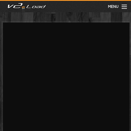
MENU
meist gesehen
neuste
kategorien
Menu
mit facebook anmelden
Informationen