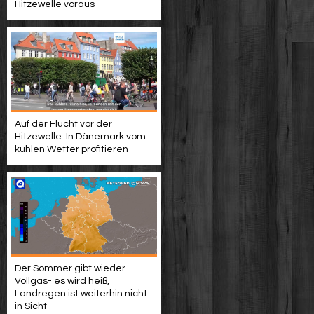
Hitzewelle voraus
Auf der Flucht vor der
Hitzewelle: In Dänemark vom
kühlen Wetter profitieren
Der Sommer gibt wieder
Vollgas- es wird heiß,
Landregen ist weiterhin nicht
in Sicht