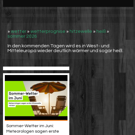
Werbung
Video suchen
»
wetter
»
wetterprognise
»
hitzewelle
»
heiß
»
sommer 2026
In den kommenden Tagen wird es in West- und
Mitteleuropa wieder deutlich wärmer und sogar heiß.
Sommer-Wetter im Juni:
Meteorologen sagen erste