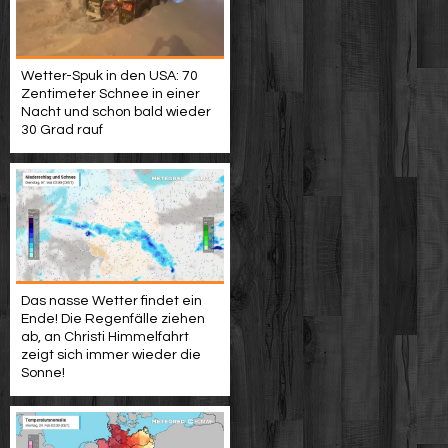
Wetter-Spuk in den USA: 70
Zentimeter Schnee in einer
Nacht und schon bald wieder
30 Grad rauf
Das nasse Wetter findet ein
Ende! Die Regenfälle ziehen
ab, an Christi Himmelfahrt
zeigt sich immer wieder die
Sonne!