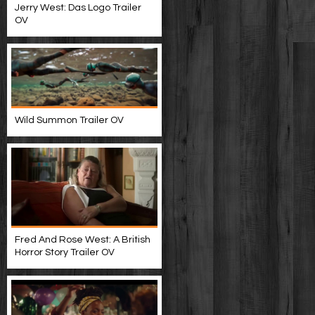
Jerry West: Das Logo Trailer
OV
Wild Summon Trailer OV
Fred And Rose West: A British
Horror Story Trailer OV