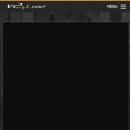
MENU
meist gesehen
neuste
kategorien
Menu
mit facebook anmelden
Informationen