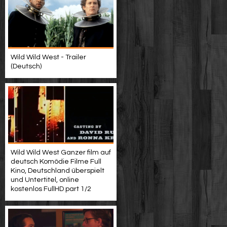
Wild Wild West - Trailer
(Deutsch)
Wild Wild West Ganzer film auf
deutsch Komödie Filme Full
Kino, Deutschland überspielt
und Untertitel, online
kostenlos FullHD part 1/2