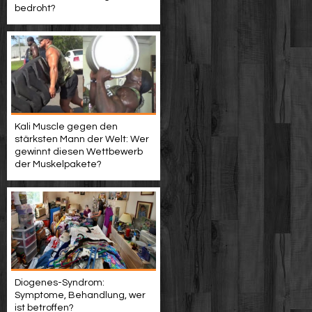
bedroht?
Kali Muscle gegen den
stärksten Mann der Welt: Wer
gewinnt diesen Wettbewerb
der Muskelpakete?
Diogenes-Syndrom:
Symptome, Behandlung, wer
ist betroffen?