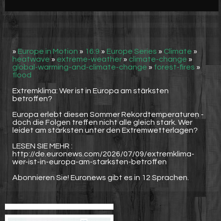
Werbung
Video suchen
»
Europe in Motion
»
16:9
»
Europe Series
»
Climate
»
heatwave
»
extreme-weather
»
climate-change
»
global-warming-and-climate-change
»
forest-fires
»
flood
Extremklima: Wer ist in Europa am stärksten
betroffen?
Europa erlebt diesen Sommer Rekordtemperaturen -
doch die Folgen treffen nicht alle gleich stark. Wer
leidet am stärksten unter den Extremwetterlagen?
LESEN SIE MEHR :
http://de.euronews.com/2026/07/09/extremklima-
wer-ist-in-europa-am-starksten-betroffen
Abonnieren Sie! Euronews gibt es in 12 Sprachen.