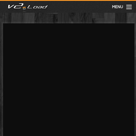
MENU
meist gesehen
neuste
kategorien
Menu
mit facebook anmelden
Informationen