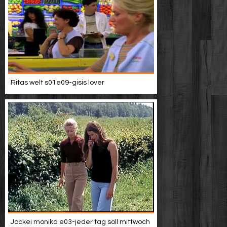
Ritas welt s01e09-gisis lover
Jockei monika e03-jeder tag soll mittwoch