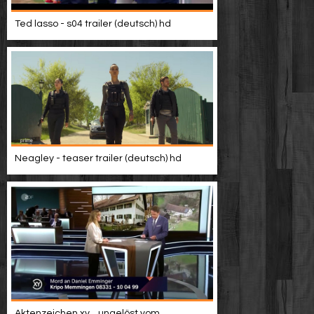
Video suchen
Ted lasso - s04 trailer (deutsch) hd
Neagley - teaser trailer (deutsch) hd
Aktenzeichen xy... ungelöst vom