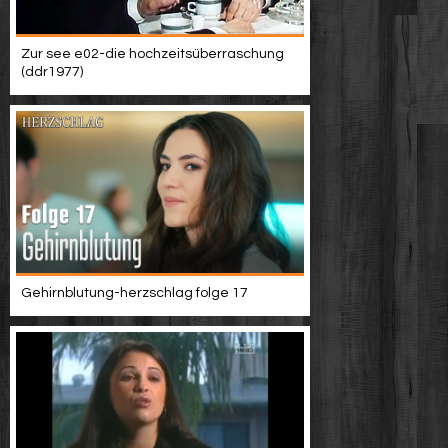
Zur see e02-die hochzeitsüberraschung
(ddr1977)
Gehirnblutung-herzschlag folge 17