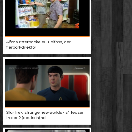
Alfons zitterbacke e03-alfons, der
tierparkdirektor
Star trek: strange new worlds - s4 teaser
trailer 2 (deutsch) hd