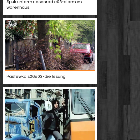
Spuk unterm riesenrad e03-alarm im
warenhaus
Pastewka s06e03-die lesung