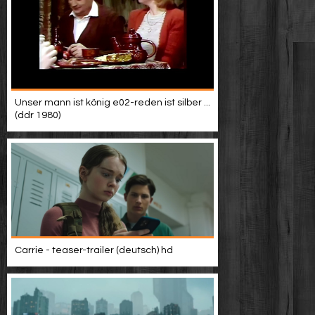
Unser mann ist könig e02-reden ist silber ...
(ddr 1980)
Carrie - teaser-trailer (deutsch) hd