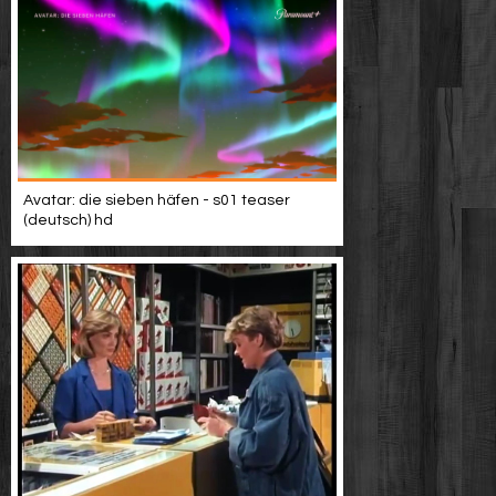
Avatar: die sieben häfen - s01 teaser
(deutsch) hd