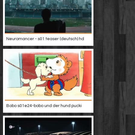
Neuromancer - s01 teaser (deutsch) hd
Bobo s01e24-bobo und der hund pucki