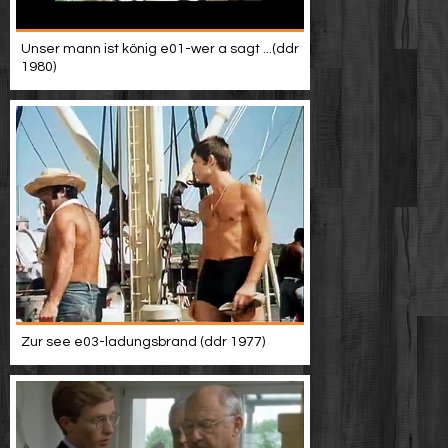
Unser mann ist könig e01-wer a sagt ...(ddr
1980)
Zur see e03-ladungsbrand (ddr 1977)