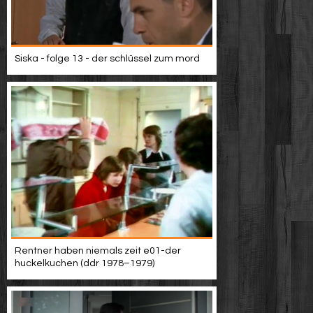
Siska - folge 13 - der schlüssel zum mord
Rentner haben niemals zeit e01-der
huckelkuchen (ddr 1978–1979)