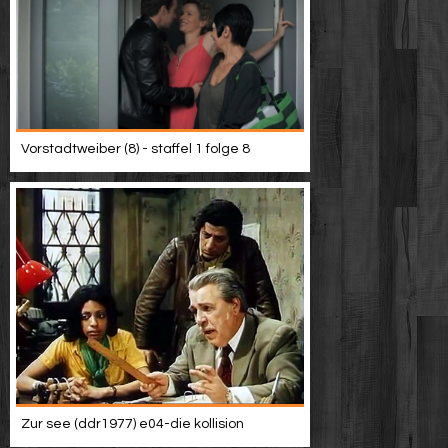
Vorstadtweiber (8) - staffel 1 folge 8
Zur see (ddr1977) e04-die kollision