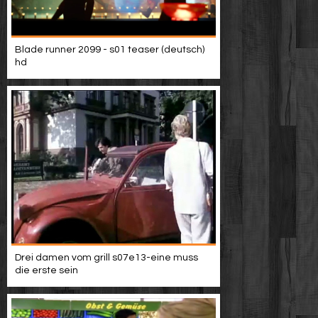
Blade runner 2099 - s01 teaser (deutsch)
hd
Drei damen vom grill s07e13-eine muss
die erste sein