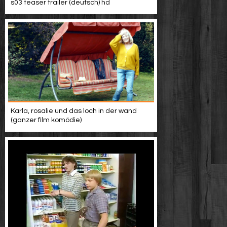
s03 teaser trailer (deutsch) hd
Karla, rosalie und das loch in der wand
(ganzer film komödie)