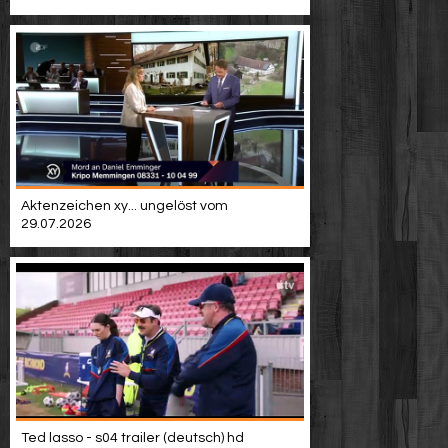
Video suchen
Aktenzeichen xy... ungelöst vom
29.07.2026
Ted lasso - s04 trailer (deutsch) hd