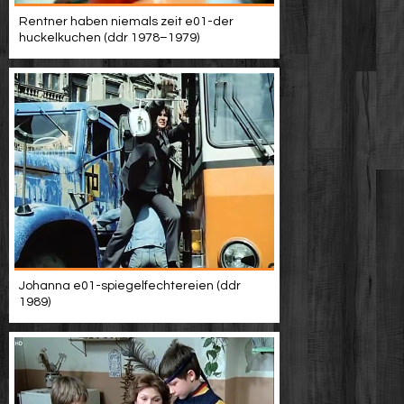
Rentner haben niemals zeit e01-der
huckelkuchen (ddr 1978–1979)
Johanna e01-spiegelfechtereien (ddr
1989)