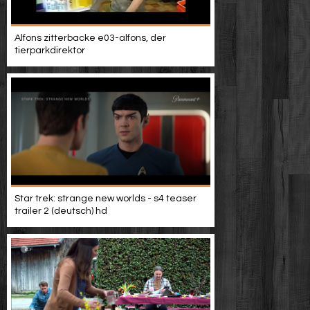
Alfons zitterbacke e03-alfons, der
tierparkdirektor
Star trek: strange new worlds - s4 teaser
trailer 2 (deutsch) hd