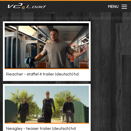
MENU
meist gesehen
neuste
kategorien
Reacher - staffel 4 trailer (deutsch) hd
Menu
mit facebook anmelden
Informationen
Neagley - teaser trailer (deutsch) hd