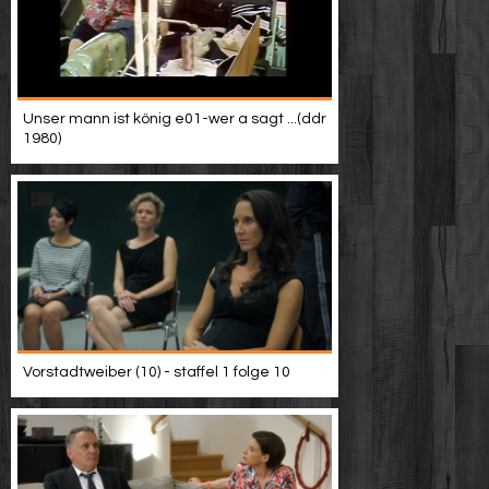
Unser mann ist könig e01-wer a sagt ...(ddr
1980)
Vorstadtweiber (10) - staffel 1 folge 10