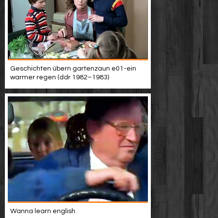
Geschichten übern gartenzaun e01-ein
warmer regen (ddr 1982–1983)
Wanna learn english