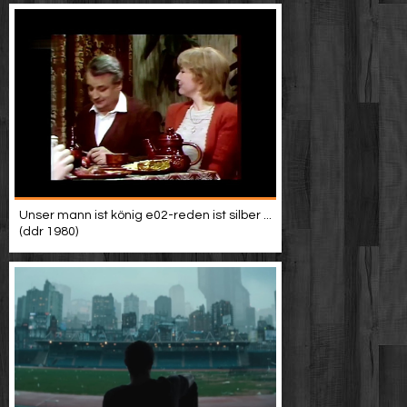
Unser mann ist könig e02-reden ist silber ...
(ddr 1980)