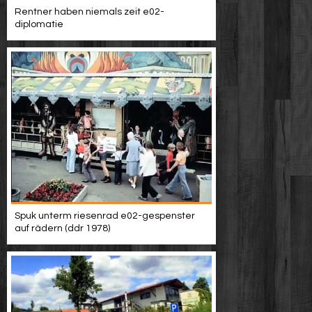
Rentner haben niemals zeit e02-
diplomatie
Spuk unterm riesenrad e02-gespenster
auf rädern (ddr 1978)