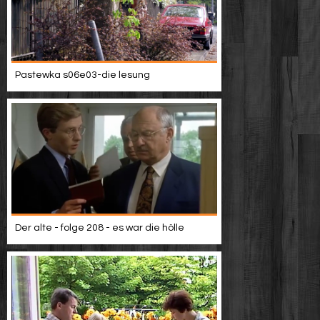
Pastewka s06e03-die lesung
Der alte - folge 208 - es war die hölle