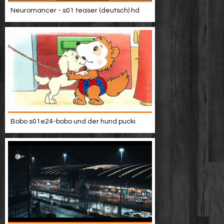
Neuromancer - s01 teaser (deutsch) hd
Bobo s01e24-bobo und der hund pucki