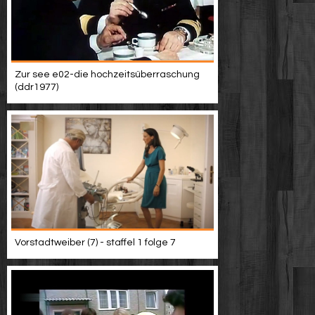
Zur see e02-die hochzeitsüberraschung
(ddr1977)
Vorstadtweiber (7) - staffel 1 folge 7