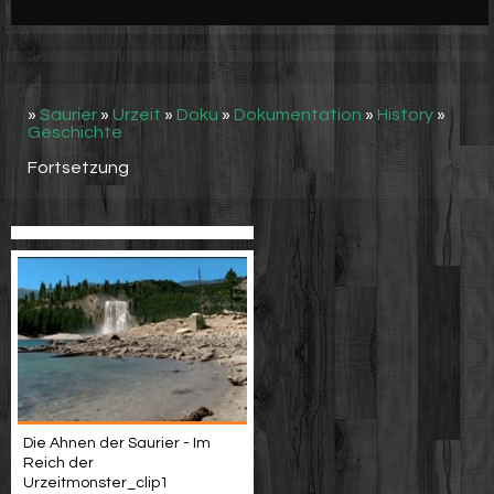
Werbung
Video suchen
»
Saurier
»
Urzeit
»
Doku
»
Dokumentation
»
History
»
Geschichte
Fortsetzung
Die Ahnen der Saurier - Im
Reich der
Urzeitmonster_clip1