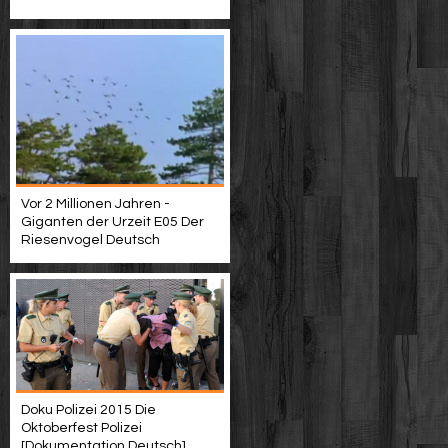
Vor 2 Millionen Jahren -
Giganten der Urzeit E05 Der
Riesenvogel Deutsch
Doku Polizei 2015 Die
Oktoberfest Polizei
[Dokumentation Deutsch]