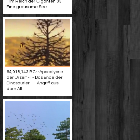
- Im Reich der Giganten 03 -
Eine grausame See
64,018,143 BC--Apocalypse
der Urzeit -1- Das Ende der
Dinosaurier _ - Angriff aus
dem All