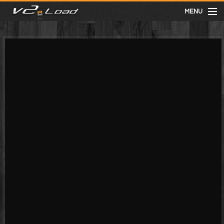
MENU
meist gesehen
neuste
kategorien
Menu
mit facebook anmelden
Informationen