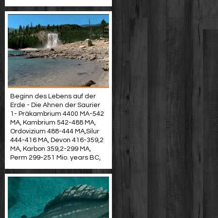
Beginn des Lebens auf der
Erde - Die Ahnen der Saurier
1- Präkambrium 4400 MA-542
MA, Kambrium 542-488 MA,
Ordovizium 488-444 MA,Silur
444-416 MA, Devon 416-359,2
MA, Karbon 359,2-299 MA,
Perm 299-251 Mio. years BC,