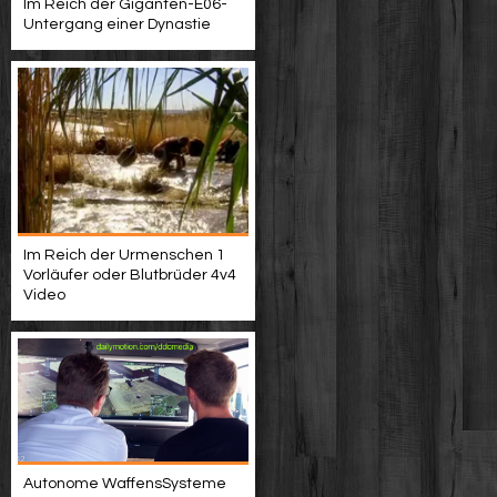
Im Reich der Giganten-E06-
Untergang einer Dynastie
Im Reich der Urmenschen 1
Vorläufer oder Blutbrüder 4v4
Video
Autonome WaffensSysteme