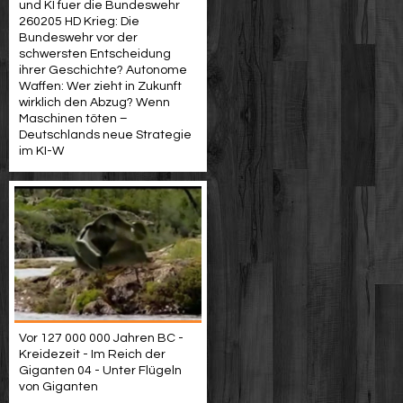
und KI fuer die Bundeswehr
260205 HD Krieg: Die
Bundeswehr vor der
schwersten Entscheidung
ihrer Geschichte? Autonome
Waffen: Wer zieht in Zukunft
wirklich den Abzug? Wenn
Maschinen töten –
Deutschlands neue Strategie
im KI-W
Vor 127 000 000 Jahren BC -
Kreidezeit - Im Reich der
Giganten 04 - Unter Flügeln
von Giganten