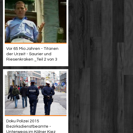
Vor 65 Mio Jahren - Titanen
der Urzeit - Saurier und
Riesenkraken _Teil 2 von 3
Doku Polizei 2015
Bezirksdienstbeamte -
Unterwegs im Kölner Kiez