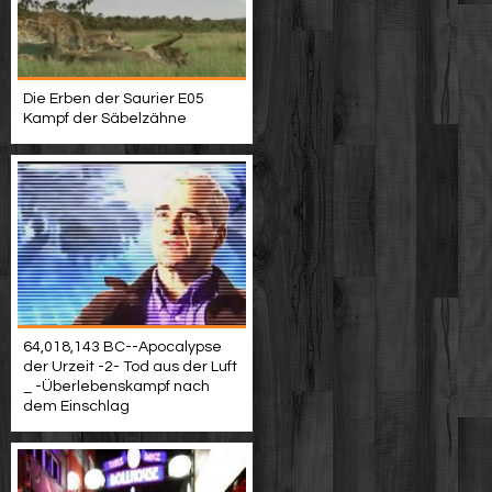
Die Erben der Saurier E05
Kampf der Säbelzähne
64,018,143 BC--Apocalypse
der Urzeit -2- Tod aus der Luft
_ -Überlebenskampf nach
dem Einschlag