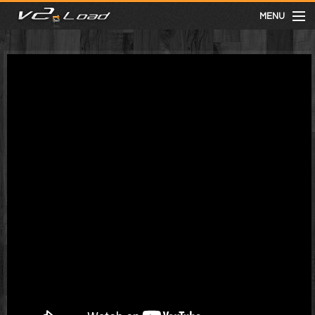
MENU
meist gesehen
neuste
kategorien
Menu
mit facebook anmelden
Informationen