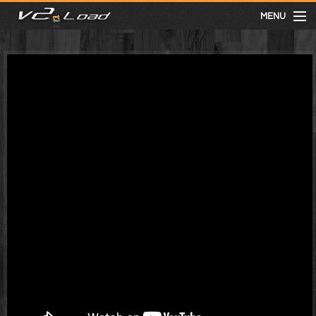
MENU
meist gesehen
neuste
kategorien
Menu
mit facebook anmelden
Informationen