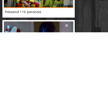
Polizeiruf 110: paranoia
Liebestod - der masuren-krimi