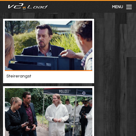
MENU
meist gesehen
neuste
kategorien
Steirerangst
Menu
mit facebook anmelden
Informationen