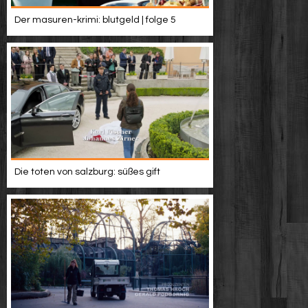
Der masuren-krimi: blutgeld | folge 5
Die toten von salzburg: süßes gift