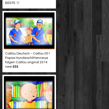
BESTE ツ
Caillou Deutsch ~ Caillou 051
Papas Hundeschlittenneue
folgen Caillou original 2014
new $$$