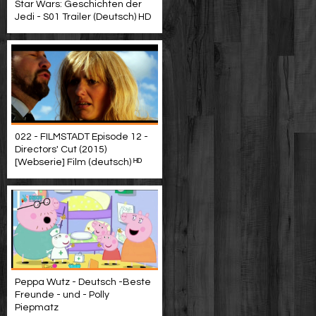
Star Wars: Geschichten der
Jedi - S01 Trailer (Deutsch) HD
022 - FILMSTADT Episode 12 -
Directors' Cut (2015)
[Webserie] Film (deutsch) ᴴᴰ
Peppa Wutz - Deutsch -Beste
Freunde - und - Polly
Piepmatz