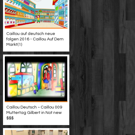
Caillou auf deutsch neue
folgen 2016 - Caillou Auf Dem
Markt(1)
Caillou Deutsch ~ Caillou 009
Muttertag Gilbert in Not new
$$$