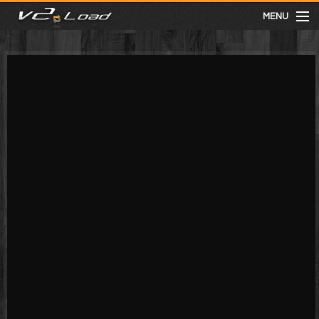
MENU
meist gesehen
neuste
kategorien
Menu
mit facebook anmelden
Informationen