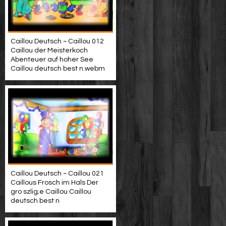
Caillou Deutsch ~ Caillou 012
Caillou der Meisterkoch
Abenteuer auf hoher See
Caillou deutsch best n.webm
Caillou Deutsch ~ Caillou 021
Caillous Frosch im Hals Der
gro szlig;e Caillou Caillou
deutsch best n