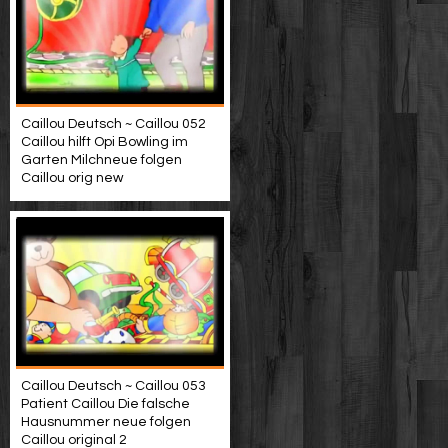
Caillou Deutsch ~ Caillou 052
Caillou hilft Opi Bowling im
Garten Milchneue folgen
Caillou orig new
Caillou Deutsch ~ Caillou 053
Patient Caillou Die falsche
Hausnummer neue folgen
Caillou original 2