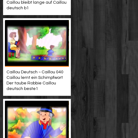
Caillou bleibt lange auf Caillou
deutsch b1
Caillou Deutsch ~ Caillou 040
Caillou lernt ein Schimpfwort
Der taube Robbie Caillou
deutsch beste1