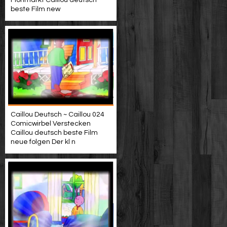
Flohmarkt Caillou deutsch
beste Film new
Caillou Deutsch ~ Caillou 024
Comicwirbel Verstecken
Caillou deutsch beste Film
neue folgen Der kl n