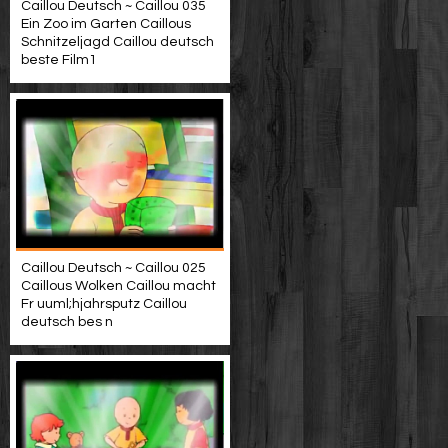
Caillou Deutsch ~ Caillou 035
Ein Zoo im Garten Caillous
Schnitzeljagd Caillou deutsch
beste Film1
Caillou Deutsch ~ Caillou 025
Caillous Wolken Caillou macht
Fr uuml;hjahrsputz Caillou
deutsch bes n