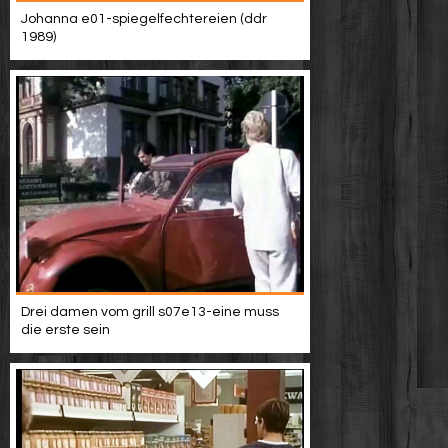
Johanna e01-spiegelfechtereien (ddr
1989)
Drei damen vom grill s07e13-eine muss
die erste sein