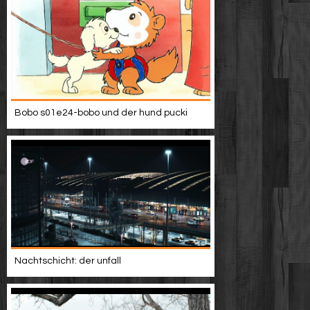
Bobo s01e24-bobo und der hund pucki
Nachtschicht: der unfall