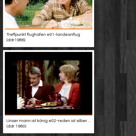
Treffpunkt flughafen e01-landeanflug
(ddr1986)
Unser mann ist könig e02-reden ist silber ...
(ddr 1980)