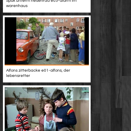
Spuk unterm riesenrad e03-alarm im
warenhaus
Alfons zitterbacke e01-alfons, der
lebensretter