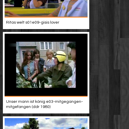
Ritas welt s01e09-gisis lover
Unser mann ist könig e03-mitgegangen-
mitgefangen (ddr 1980)