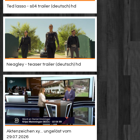
Video suchen
Ted lasso - s04 trailer (deutsch) hd
Neagley - teaser trailer (deutsch) hd
Aktenzeichen xy... ungelöst vom
29.07.2026