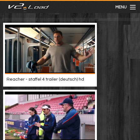
MENU
meist gesehen
neuste
kategorien
Reacher - staffel 4 trailer (deutsch) hd
Menu
mit facebook anmelden
Informationen