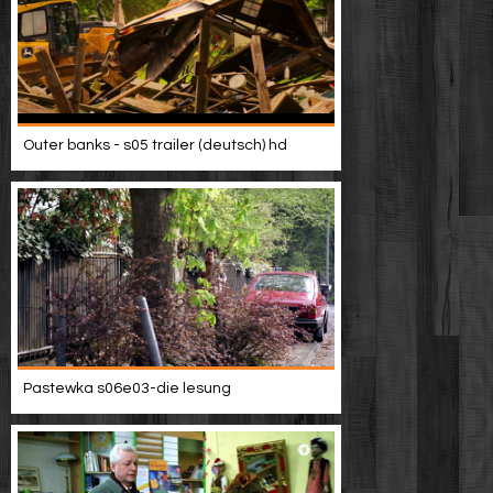
Outer banks - s05 trailer (deutsch) hd
Pastewka s06e03-die lesung