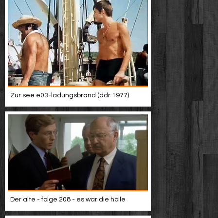
Zur see e03-ladungsbrand (ddr 1977)
Der alte - folge 208 - es war die hölle