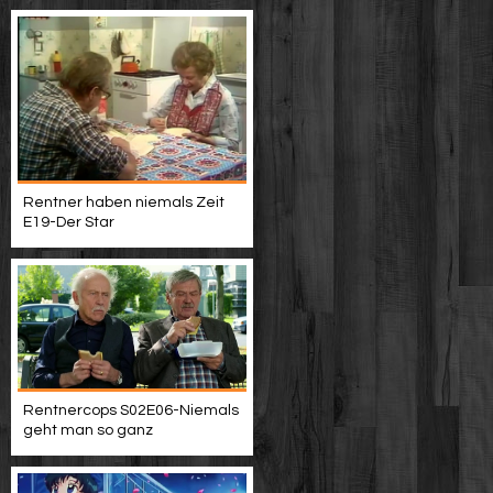
Rentner haben niemals Zeit
E19-Der Star
Rentnercops S02E06-Niemals
geht man so ganz