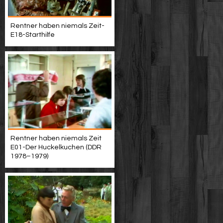
Rentner haben niemals Zeit-
E18-Starthilfe
Rentner haben niemals Zeit
E01-Der Huckelkuchen (DDR
1978–1979)