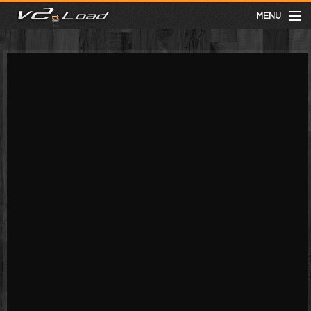
MENU
meist gesehen
neuste
kategorien
Menu
mit facebook anmelden
Informationen