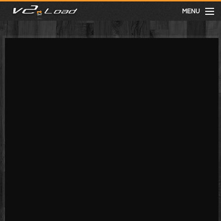
MENU
meist gesehen
neuste
kategorien
Menu
mit facebook anmelden
Informationen