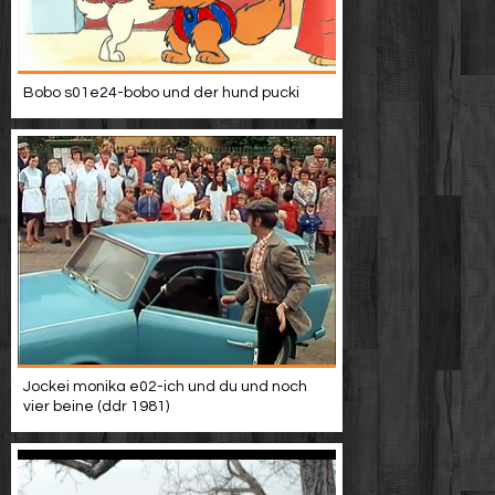
Bobo s01e24-bobo und der hund pucki
Jockei monika e02-ich und du und noch
vier beine (ddr 1981)