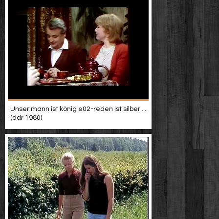
Unser mann ist könig e02-reden ist silber ...
(ddr 1980)