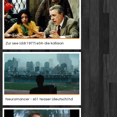
Zur see (ddr1977) e04-die kollision
Neuromancer - s01 teaser (deutsch) hd