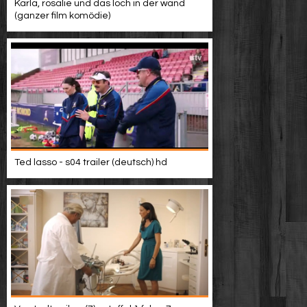
Karla, rosalie und das loch in der wand
(ganzer film komödie)
Ted lasso - s04 trailer (deutsch) hd