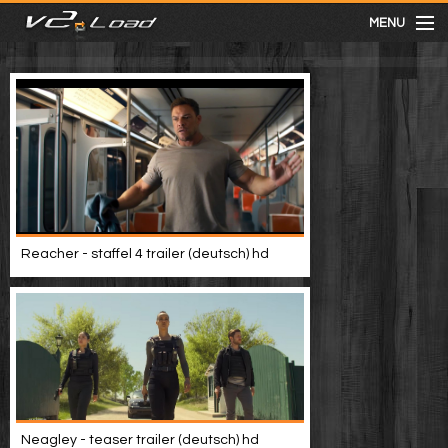
MENU
meist gesehen
neuste
kategorien
Reacher - staffel 4 trailer (deutsch) hd
Menu
mit facebook anmelden
Informationen
Neagley - teaser trailer (deutsch) hd