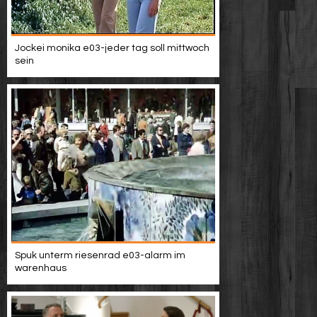
Jockei monika e03-jeder tag soll mittwoch
sein
Spuk unterm riesenrad e03-alarm im
warenhaus