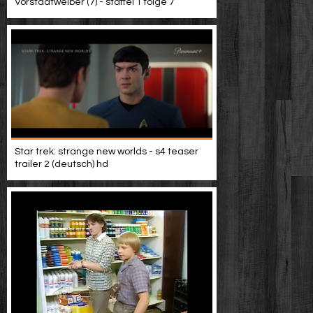
Vorstadtweiber (7) - staffel 1 folge 7
Star trek: strange new worlds - s4 teaser
trailer 2 (deutsch) hd