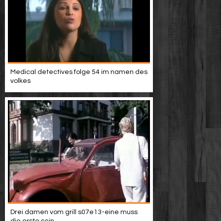
Medical detectives folge 54 im namen des
volkes
Drei damen vom grill s07e13-eine muss