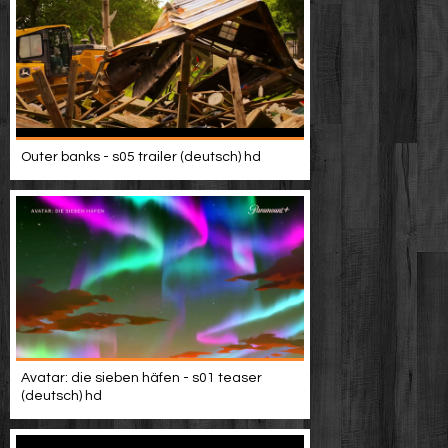
Outer banks - s05 trailer (deutsch) hd
Avatar: die sieben häfen - s01 teaser
(deutsch) hd