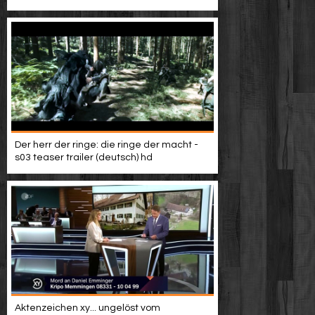
Video suchen
Der herr der ringe: die ringe der macht -
s03 teaser trailer (deutsch) hd
Aktenzeichen xy... ungelöst vom