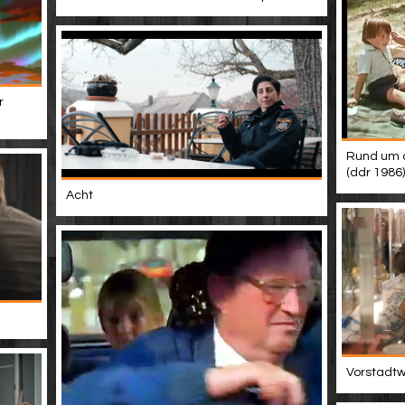
r
Rund um d
(ddr 1986)
Acht
Vorstadtwe