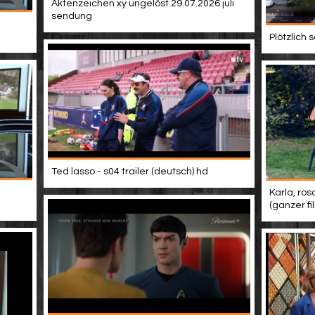
Aktenzeichen xy ungelöst 29.07.2026 juli
sendung
Plötzlich
Ted lasso - s04 trailer (deutsch) hd
Karla, ros
(ganzer f