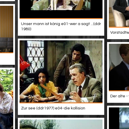
Unser mann ist könig e01-wer a sagt ...(ddr
1980)
Vorstadtwe
Der alte -
Zur see (ddr1977) e04-die kollision