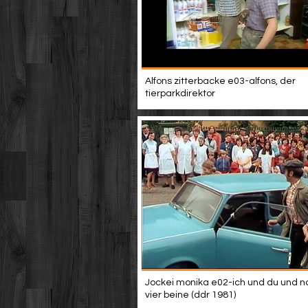
Alfons zitterbacke e03-alfons, der
tierparkdirektor
Jockei monika e02-ich und du und n
vier beine (ddr 1981)