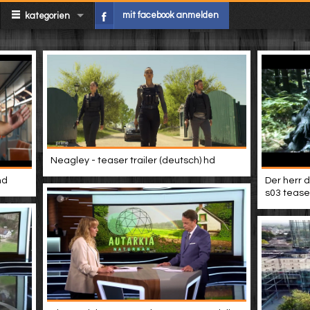
mit facebook anmelden
kategorien
Neagley - teaser trailer (deutsch) hd
hd
Der herr d
s03 teaser