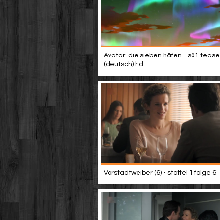
Avatar: die sieben häfen - s01 tease
(deutsch) hd
Vorstadtweiber (6) - staffel 1 folge 6