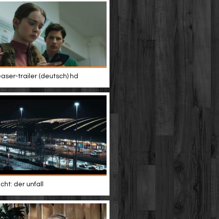
easer-trailer (deutsch) hd
ht: der unfall