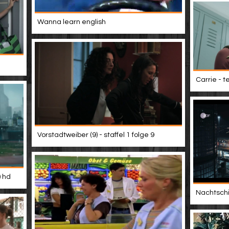
Wanna learn english
Carrie - t
Vorstadtweiber (9) - staffel 1 folge 9
) hd
Nachtschic