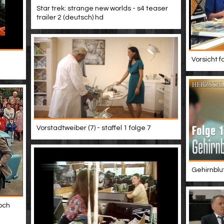
Star trek: strange new worlds - s4 teaser
trailer 2 (deutsch) hd
Vorsicht f
Vorstadtweiber (7) - staffel 1 folge 7
Gehirnblu
och