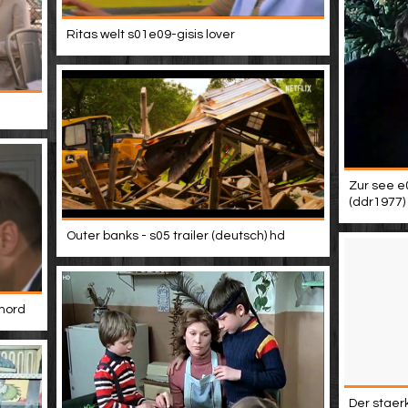
Ritas welt s01e09-gisis lover
Zur see e
(ddr1977)
Outer banks - s05 trailer (deutsch) hd
 mord
Der staer