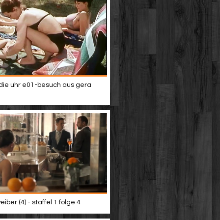
ie uhr e01-besuch aus gera
iber (4) - staffel 1 folge 4