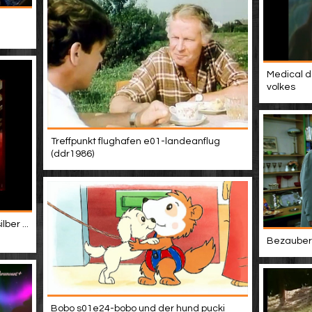
Medical d
volkes
Treffpunkt flughafen e01-landeanflug
(ddr1986)
ber ...
Bezaubern
Bobo s01e24-bobo und der hund pucki