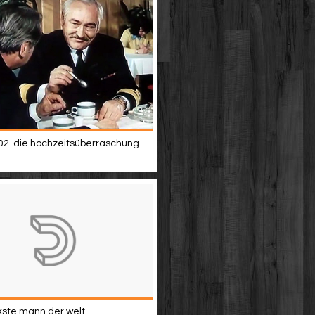
02-die hochzeitsüberraschung
kste mann der welt