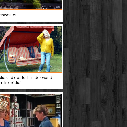
 schwester
alie und das loch in der wand
ilm komödie)