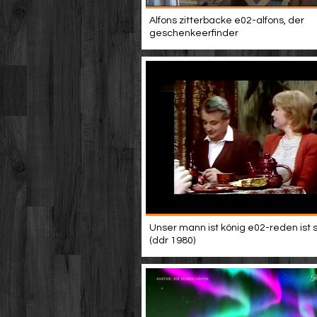
Alfons zitterbacke e02-alfons, der
geschenkeerfinder
Unser mann ist könig e02-reden ist sil
(ddr 1980)