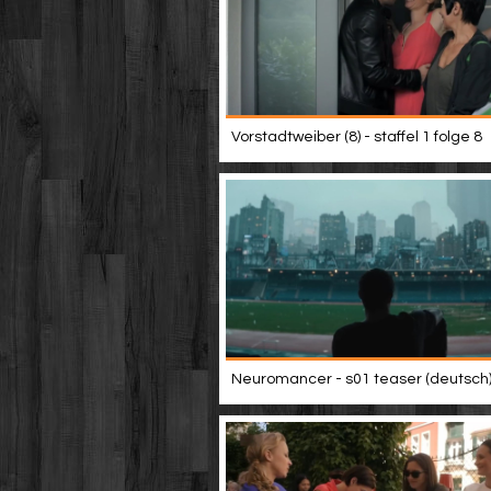
Vorstadtweiber (8) - staffel 1 folge 8
Neuromancer - s01 teaser (deutsch