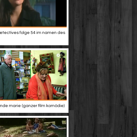
etectives folge 54 im namen des
de marie (ganzer film komödie)