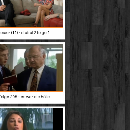
iber (11) - staffel 2 folge 1
 folge 208 - es war die hölle