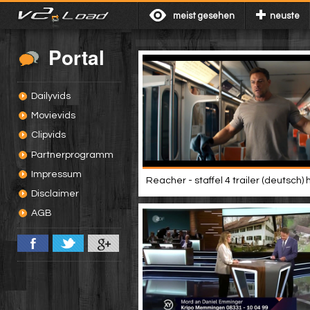
meist gesehen
neuste
Portal
Dailyvids
Movievids
Clipvids
Partnerprogramm
Impressum
Reacher - staffel 4 trailer (deutsch) 
Disclaimer
AGB