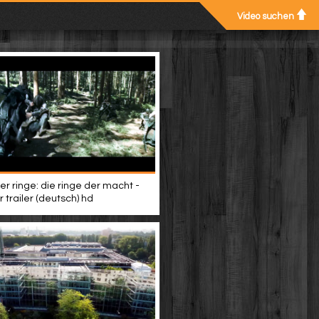
Video suchen
er ringe: die ringe der macht -
 trailer (deutsch) hd