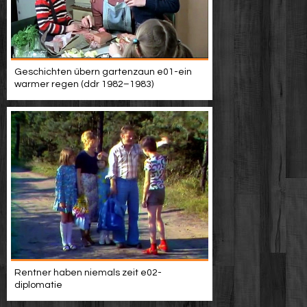
Geschichten übern gartenzaun e01-ein
warmer regen (ddr 1982–1983)
Rentner haben niemals zeit e02-
diplomatie