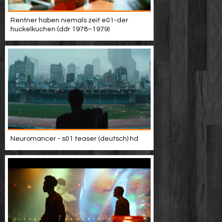
Rentner haben niemals zeit e01-der
huckelkuchen (ddr 1978–1979)
Neuromancer - s01 teaser (deutsch) hd