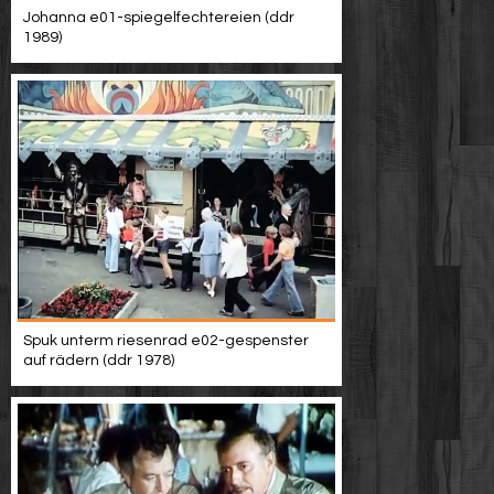
Johanna e01-spiegelfechtereien (ddr
1989)
Spuk unterm riesenrad e02-gespenster
auf rädern (ddr 1978)