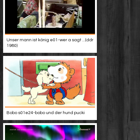
Unser mann ist könig e01-wer a sagt ...(ddr
1980)
Bobo s01e24-bobo und der hund pucki