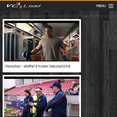
MENU
meist gesehen
neuste
kategorien
Reacher - staffel 4 trailer (deutsch) hd
Menu
mit facebook anmelden
Informationen