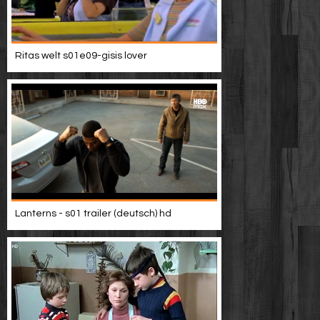
Ritas welt s01e09-gisis lover
Lanterns - s01 trailer (deutsch) hd