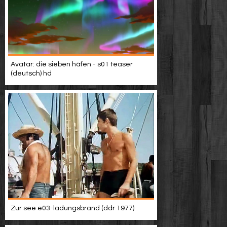
Avatar: die sieben häfen - s01 teaser
(deutsch) hd
Zur see e03-ladungsbrand (ddr 1977)