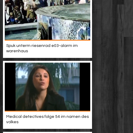
Spuk unterm riesenrad e03-alarm im
warenhaus
Medical detectives folge 54 im namen des
volkes