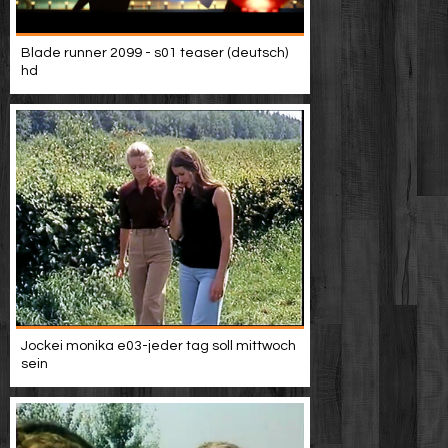
Blade runner 2099 - s01 teaser (deutsch)
hd
Jockei monika e03-jeder tag soll mittwoch
sein