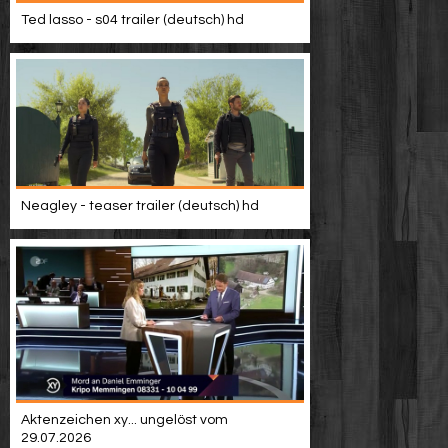
Video suchen
Ted lasso - s04 trailer (deutsch) hd
Neagley - teaser trailer (deutsch) hd
Aktenzeichen xy... ungelöst vom
29.07.2026