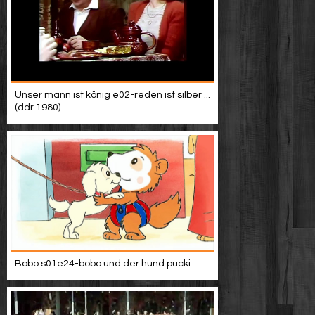
Unser mann ist könig e02-reden ist silber ...
(ddr 1980)
Bobo s01e24-bobo und der hund pucki