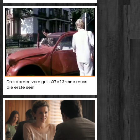
Drei damen vom grill s07e13-eine muss
die erste sein