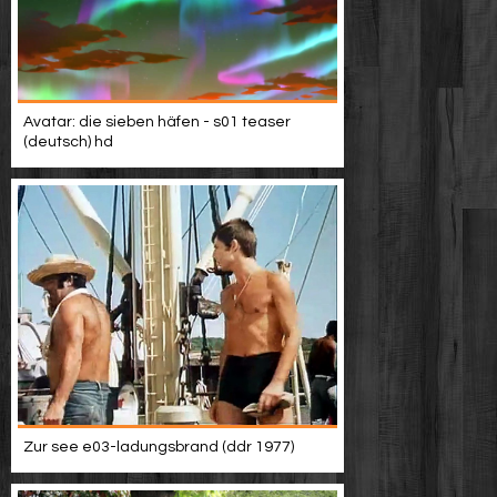
Avatar: die sieben häfen - s01 teaser
(deutsch) hd
Zur see e03-ladungsbrand (ddr 1977)