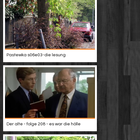
Pastewka s06e03-die lesung
Der alte - folge 208 - es war die hölle