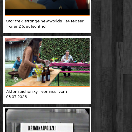
Star trek: strange new worlds - s4 teaser
trailer 2 (deutsch) hd
Aktenzeichen xy... vermisst vom
08.07.2026