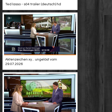
Ted lasso - s04 trailer (deutsch) hd
Aktenzeichen xy... ungelöst vom
29.07.2026