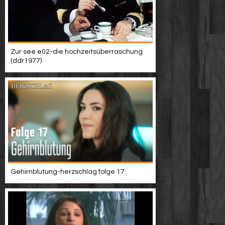
Zur see e02-die hochzeitsüberraschung
(ddr1977)
Gehirnblutung-herzschlag folge 17