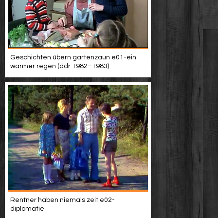
Geschichten übern gartenzaun e01-ein
warmer regen (ddr 1982–1983)
Rentner haben niemals zeit e02-
diplomatie