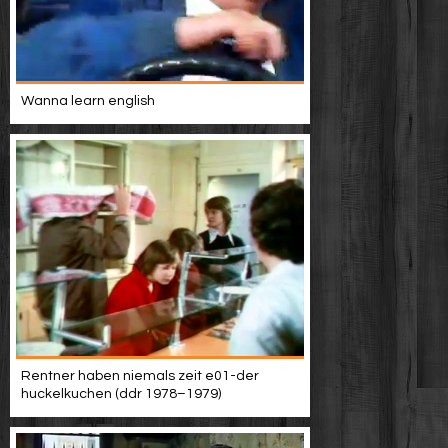
Wanna learn english
Rentner haben niemals zeit e01-der
huckelkuchen (ddr 1978–1979)