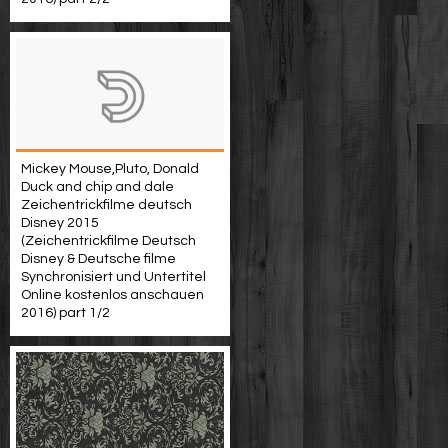
Mickey Mouse,Pluto, Donald
Duck and chip and dale
Zeichentrickfilme deutsch
Disney 2015
(Zeichentrickfilme Deutsch
Disney & Deutsche filme
Synchronisiert und Untertitel
Online kostenlos anschauen
2016) part 1/2