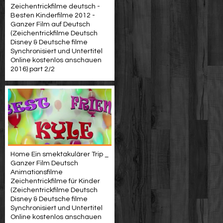
Zeichentrickfilme deutsch -
Besten Kinderfilme 2012 -
Ganzer Film auf Deutsch
(Zeichentrickfilme Deutsch
Disney & Deutsche filme
Synchronisiert und Untertitel
Online kostenlos anschauen
2016) part 2/2
Home Ein smektakulärer Trip _
Ganzer Film Deutsch
Animationsfilme
Zeichentrickfilme für Kinder
(Zeichentrickfilme Deutsch
Disney & Deutsche filme
Synchronisiert und Untertitel
Online kostenlos anschauen