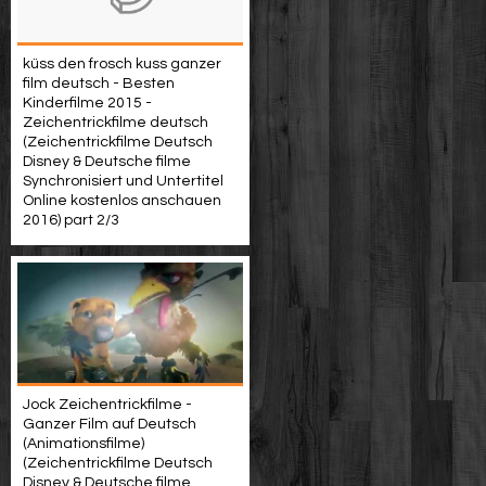
küss den frosch kuss ganzer
film deutsch - Besten
Kinderfilme 2015 -
Zeichentrickfilme deutsch
(Zeichentrickfilme Deutsch
Disney & Deutsche filme
Synchronisiert und Untertitel
Online kostenlos anschauen
2016) part 2/3
Jock Zeichentrickfilme -
Ganzer Film auf Deutsch
(Animationsfilme)
(Zeichentrickfilme Deutsch
Disney & Deutsche filme