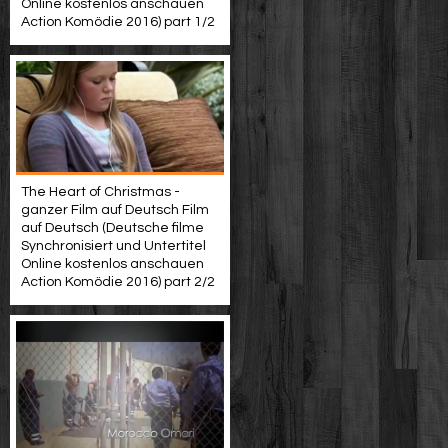
Online kostenlos anschauen
Action Komödie 2016) part 1/2
The Heart of Christmas -
ganzer Film auf Deutsch Film
auf Deutsch (Deutsche filme
Synchronisiert und Untertitel
Online kostenlos anschauen
Action Komödie 2016) part 2/2