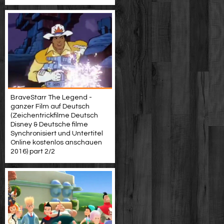
BraveStarr The Legend -
ganzer Film auf Deutsch
(Zeichentrickfilme Deutsch
Disney & Deutsche filme
Synchronisiert und Untertitel
Online kostenlos anschauen
2016) part 2/2