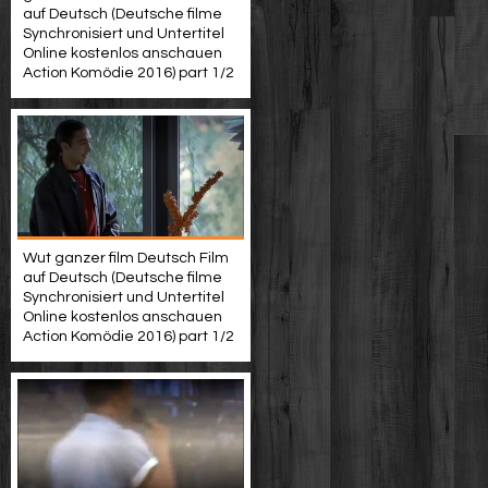
auf Deutsch (Deutsche filme
Synchronisiert und Untertitel
Online kostenlos anschauen
Action Komödie 2016) part 1/2
Wut ganzer film Deutsch Film
auf Deutsch (Deutsche filme
Synchronisiert und Untertitel
Online kostenlos anschauen
Action Komödie 2016) part 1/2