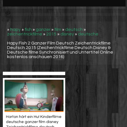
Werbung
Video suchen
»
hapy
»
fish
»
ganzer
»
film
»
deutsch
»
zeichentrickfilme
»
2015
»
disney
»
deutsche
Hapy Fish 2 Ganzer Film Deutsch Zeichentrickfilme
Deutsch 2015 (Zeichentrickfilme Deutsch Disney &
Deutsche filme Synchronisiert und Untertitel Online
kostenlos anschauen 2016)
Horton hört ein Hu! Kinderfilme
deutsche ganzer film disney