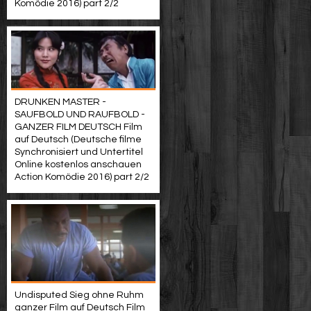
Komödie 2016) part 2/2
DRUNKEN MASTER -
SAUFBOLD UND RAUFBOLD -
GANZER FILM DEUTSCH Film
auf Deutsch (Deutsche filme
Synchronisiert und Untertitel
Online kostenlos anschauen
Action Komödie 2016) part 2/2
Undisputed Sieg ohne Ruhm
ganzer Film auf Deutsch Film