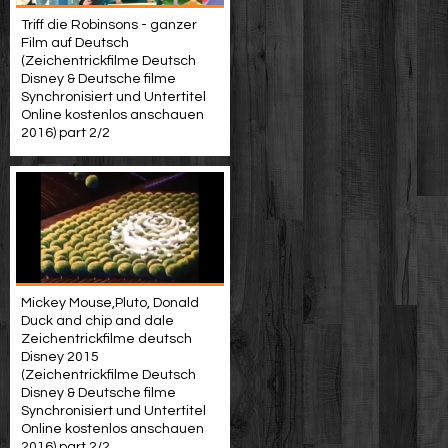
Triff die Robinsons - ganzer
Film auf Deutsch
(Zeichentrickfilme Deutsch
Disney & Deutsche filme
Synchronisiert und Untertitel
Online kostenlos anschauen
2016) part 2/2
Mickey Mouse,Pluto, Donald
Duck and chip and dale
Zeichentrickfilme deutsch
Disney 2015
(Zeichentrickfilme Deutsch
Disney & Deutsche filme
Synchronisiert und Untertitel
Online kostenlos anschauen
2016) part 2/2