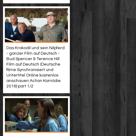
Das Krokodil und sein Nilpferd
- ganzer Film auf Deutsch -
Bud Spencer & Terence Hill
Film auf Deutsch (Deutsche
filme Synchronisiert und
Untertitel Online kostenlos
anschauen Action Komödie
2016) part 1/2