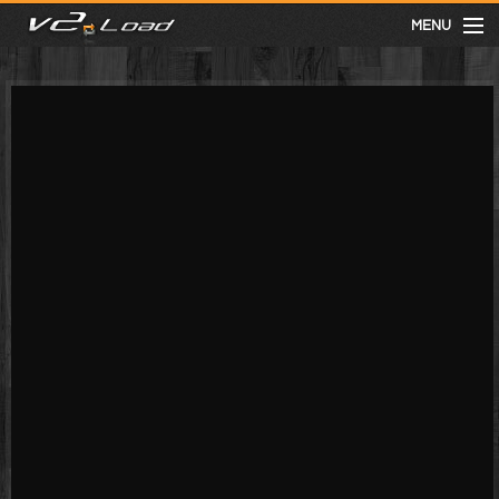
MENU
meist gesehen
neuste
kategorien
Menu
mit facebook anmelden
Informationen