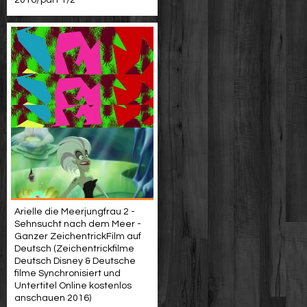
2016) part 1/2
Arielle die Meerjungfrau 2 -
Sehnsucht nach dem Meer -
Ganzer ZeichentrickFilm auf
Deutsch (Zeichentrickfilme
Deutsch Disney & Deutsche
filme Synchronisiert und
Untertitel Online kostenlos
anschauen 2016)