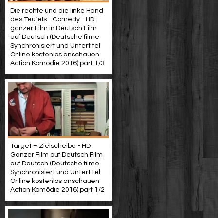
Die rechte und die linke Hand
des Teufels - Comedy - HD -
ganzer Film in Deutsch Film
auf Deutsch (Deutsche filme
Synchronisiert und Untertitel
Online kostenlos anschauen
Action Komödie 2016) part 1/3
Target – Zielscheibe - HD
Ganzer Film auf Deutsch Film
auf Deutsch (Deutsche filme
Synchronisiert und Untertitel
Online kostenlos anschauen
Action Komödie 2016) part 1/2