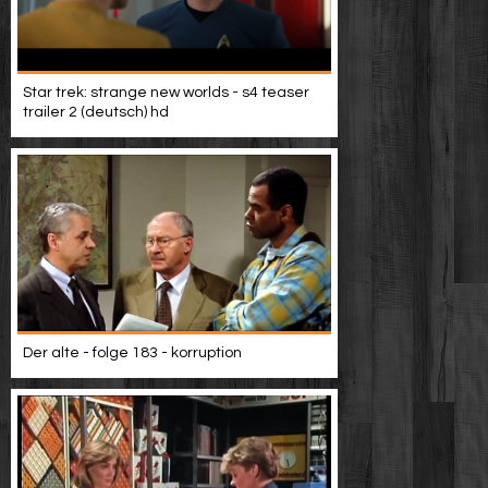
Star trek: strange new worlds - s4 teaser
trailer 2 (deutsch) hd
Der alte - folge 183 - korruption