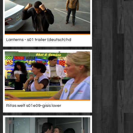
Lanterns - s01 trailer (deutsch) hd
Ritas welt s01e09-gisis lover