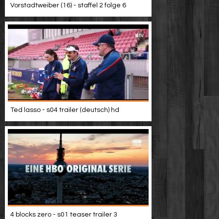
Vorstadtweiber (16) - staffel 2 folge 6
Ted lasso - s04 trailer (deutsch) hd
4 blocks zero - s01 teaser trailer 3