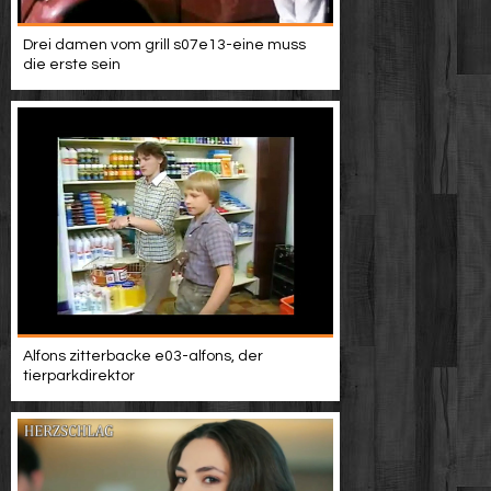
Drei damen vom grill s07e13-eine muss
die erste sein
Alfons zitterbacke e03-alfons, der
tierparkdirektor