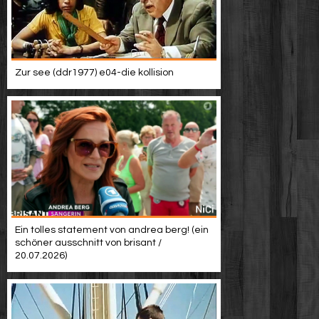
Zur see (ddr1977) e04-die kollision
Ein tolles statement von andrea berg! (ein
schöner ausschnitt von brisant /
20.07.2026)