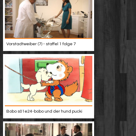
Vorstadtweiber (7) - staffel 1 folge 7
Bobo s01e24-bobo und der hund pucki