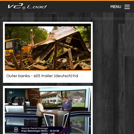
MENU
meist gesehen
neuste
kategorien
Outer banks - s05 trailer (deutsch) hd
Menu
mit facebook anmelden
Informationen