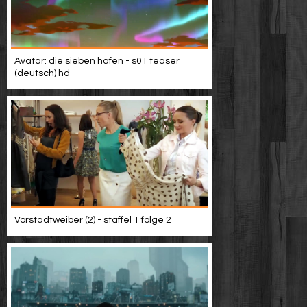
Avatar: die sieben häfen - s01 teaser
(deutsch) hd
Vorstadtweiber (2) - staffel 1 folge 2