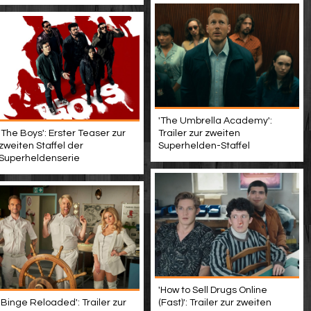
'The Umbrella Academy':
'The Boys': Erster Teaser zur
Trailer zur zweiten
zweiten Staffel der
Superhelden-Staffel
Superheldenserie
'How to Sell Drugs Online
'Binge Reloaded': Trailer zur
(Fast)': Trailer zur zweiten