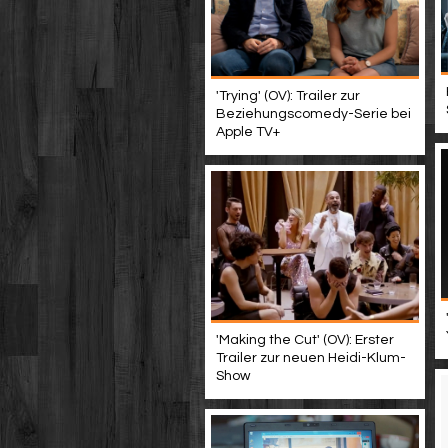
'Trying' (OV): Trailer zur
Beziehungscomedy-Serie bei
Apple TV+
'Making the Cut' (OV): Erster
Trailer zur neuen Heidi-Klum-
Show