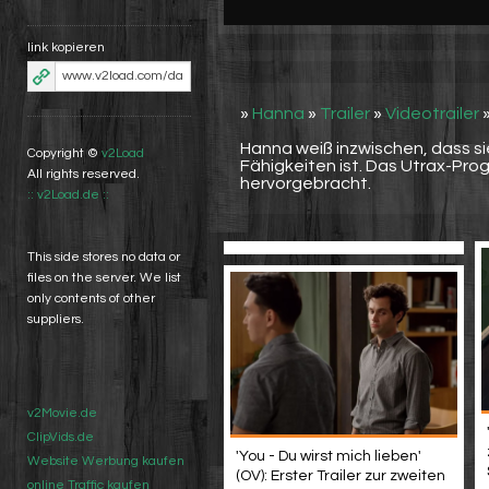
link kopieren
»
Hanna
»
Trailer
»
Videotrailer
Hanna weiß inzwischen, dass s
Copyright ©
v2Load
Fähigkeiten ist. Das Utrax-Pro
All rights reserved.
hervorgebracht.
:: v2Load.de ::
This side stores no data or
files on the server. We list
only contents of other
suppliers.
v2Movie.de
ClipVids.de
'You - Du wirst mich lieben'
Website Werbung kaufen
(OV): Erster Trailer zur zweiten
online Traffic kaufen