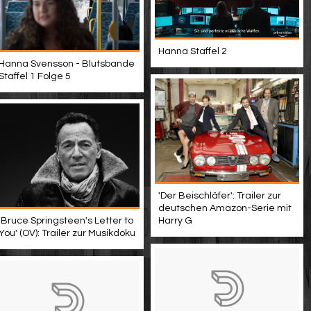
Hanna Staffel 2
Hanna Svensson - Blutsbande
Staffel 1 Folge 5
'Der Beischläfer': Trailer zur
deutschen Amazon-Serie mit
'Bruce Springsteen's Letter to
Harry G
You' (OV): Trailer zur Musikdoku