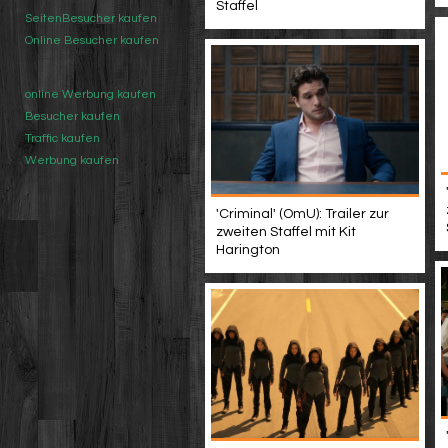
Staffel
SeitenBesucher kaufen
Online Besucher kaufen
online Werbung kaufen
Besucher kaufen
Traffic kaufen
Werbung kaufen
'Criminal' (OmU): Trailer zur
zweiten Staffel mit Kit
Harington