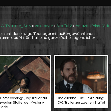
»
A-TVtrailer_SoN
»
Voiceover
»
Staffel 2
»
Amazon Prime Vide
ie nicht der einzige Teenager mit außergewöhnlichen
gramm des Militärs hat eine ganze Reihe Jugendlicher
'Homecoming' (OV): Trailer zur
'The Alienist - Die Einkreisung'
zweiten Staffel der Mystery-
(OV): Trailer zur zweiten Staffel
Serie