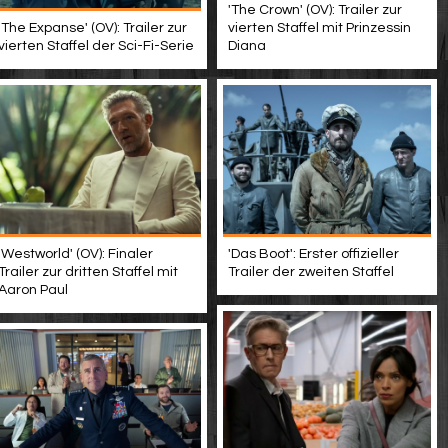
'The Crown' (OV): Trailer zur
'The Expanse' (OV): Trailer zur
vierten Staffel mit Prinzessin
vierten Staffel der Sci-Fi-Serie
Diana
'Westworld' (OV): Finaler
'Das Boot': Erster offizieller
Trailer zur dritten Staffel mit
Trailer der zweiten Staffel
Aaron Paul