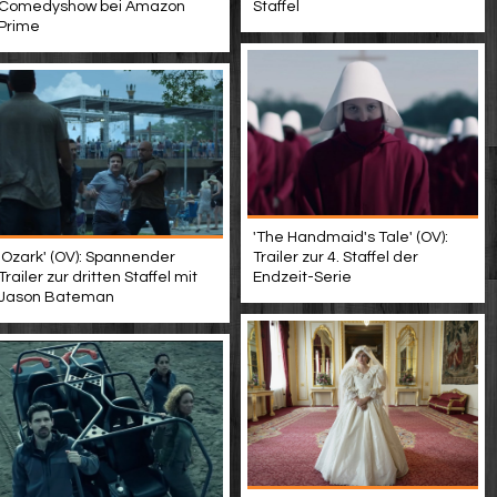
Comedyshow bei Amazon
Staffel
Prime
'The Handmaid's Tale' (OV):
'Ozark' (OV): Spannender
Trailer zur 4. Staffel der
Trailer zur dritten Staffel mit
Endzeit-Serie
Jason Bateman