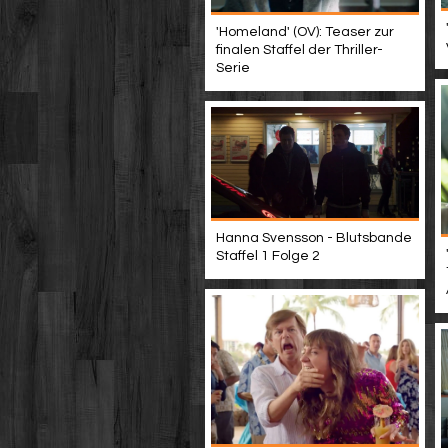
'Homeland' (OV): Teaser zur
finalen Staffel der Thriller-
Serie
Hanna Svensson - Blutsbande
Staffel 1 Folge 2