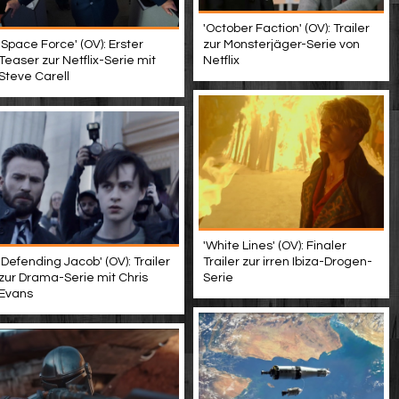
'October Faction' (OV): Trailer
'Space Force' (OV): Erster
zur Monsterjäger-Serie von
Teaser zur Netflix-Serie mit
Netflix
Steve Carell
'White Lines' (OV): Finaler
'Defending Jacob' (OV): Trailer
Trailer zur irren Ibiza-Drogen-
zur Drama-Serie mit Chris
Serie
Evans