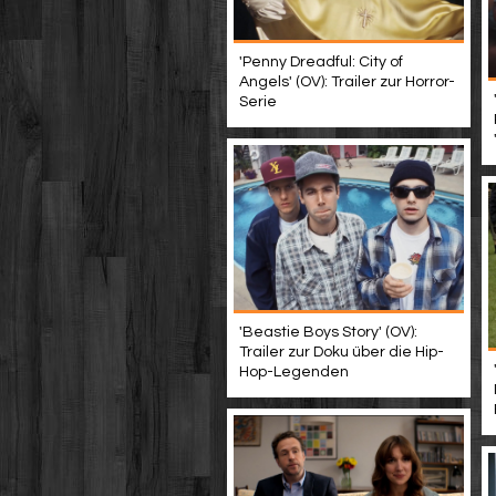
'Penny Dreadful: City of
Angels' (OV): Trailer zur Horror-
Serie
'Beastie Boys Story' (OV):
Trailer zur Doku über die Hip-
Hop-Legenden