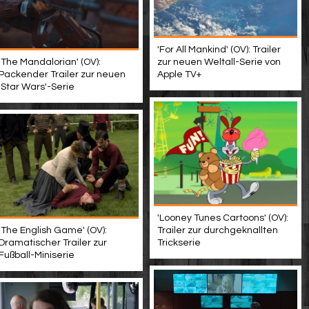
'For All Mankind' (OV): Trailer
'The Mandalorian' (OV):
zur neuen Weltall-Serie von
Packender Trailer zur neuen
Apple TV+
'Star Wars'-Serie
'Looney Tunes Cartoons' (OV):
'The English Game' (OV):
Trailer zur durchgeknallten
Dramatischer Trailer zur
Trickserie
Fußball-Miniserie