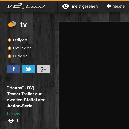
meist gesehen
neuste
tv
Dailyvids
Movievids
Clipvids
"Hanna" (OV):
Teaser-Trailer zur
zweiten Staffel der
Action-Serie
tv Video
1