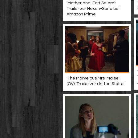
'Motherland: Fort Salem':
Trailer zur Hexen-Serie bei
Amazon Prime
'The Marvelous Mrs. Maisel'
(OV): Trailer zur dritten Staffel