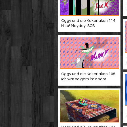
Oggy und die Kakerlaken 114
Hilfe! Mayday! SOS!
Oggy und die Kakerlaken 105
Ich wär so gern im Knast