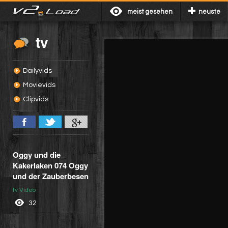
meist gesehen
neuste
tv
Dailyvids
Movievids
Clipvids
Oggy und die
Kakerlaken 074 Oggy
und der Zauberbesen
tv Video
32