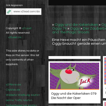
link kopieren
»
Oggy und die Kakerlaken
»
Og
Oggy 74
»
Oggy
»
Der Zauberb
Copyright ©
v2Load
and the Magic Broom
All rights reserved.
:: v2Load.de ::
Eine Hexe macht ein Päuschen 
Oggy braucht gerade einen um s
This side stores no data or
files on the server. We list
only contents of other
suppliers.
v2Movie.de
ClipVids.de
Oggy und die Kakerlaken 079
Website Werbung kaufen
Die Nacht der Oper
online Traffic kaufen
SeitenBesucher kaufen