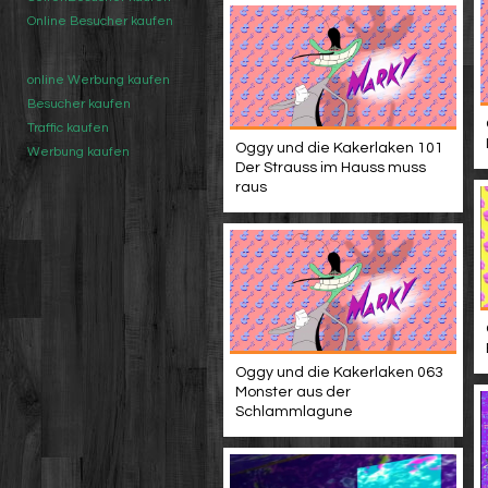
Online Besucher kaufen
online Werbung kaufen
Besucher kaufen
Traffic kaufen
Oggy und die Kakerlaken 101
Werbung kaufen
Der Strauss im Hauss muss
raus
Oggy und die Kakerlaken 063
Monster aus der
Schlammlagune