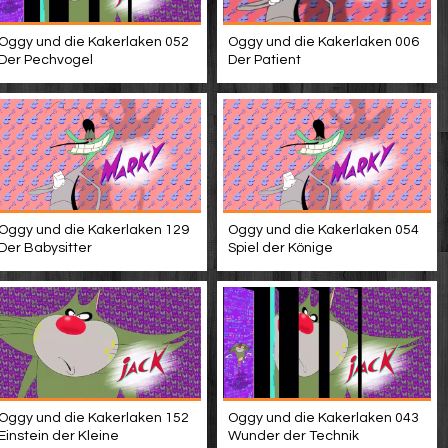
Oggy und die Kakerlaken 052
Oggy und die Kakerlaken 006
Der Pechvogel
Der Patient
Oggy und die Kakerlaken 129
Oggy und die Kakerlaken 054
Der Babysitter
Spiel der Könige
Oggy und die Kakerlaken 152
Oggy und die Kakerlaken 043
Einstein der Kleine
Wunder der Technik