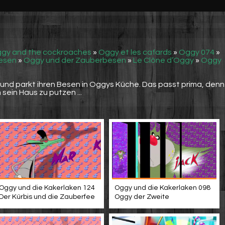
gy and the cockroaches
»
Oggy et les cafards
»
Oggy 074
»
esen
»
Oggy und der Zauberbesen
»
Le Clône d’Oggy
»
Oggy
und parkt ihren Besen in Oggys Küche. Das passt prima, denn
ein Haus zu putzen ...
Oggy und die Kakerlaken 124
Oggy und die Kakerlaken 098
Der Kürbis und die Zauberfee
Oggy der Zweite