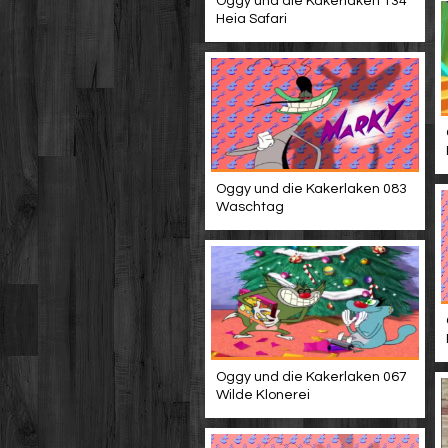
Oggy und die Kakerlaken 134
Heia Safari
Oggy und die Kakerlaken 083
Waschtag
Oggy und die Kakerlaken 067
Wilde Klonerei