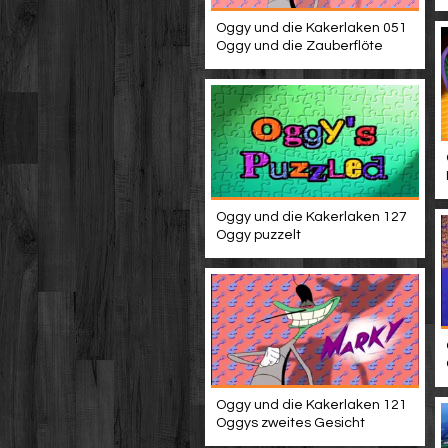
Oggy und die Kakerlaken 051
Oggy und die Zauberflöte
Oggy und die Kakerlaken 127
Oggy puzzelt
Oggy und die Kakerlaken 121
Oggys zweites Gesicht