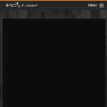
MENU
meist gesehen
neuste
kategorien
Menu
mit facebook anmelden
Informationen