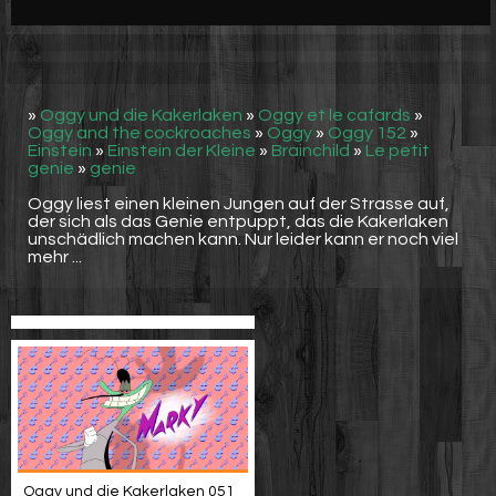
Werbung
Video suchen
»
Oggy und die Kakerlaken
»
Oggy et le cafards
»
Oggy and the cockroaches
»
Oggy
»
Oggy 152
»
Einstein
»
Einstein der Kleine
»
Brainchild
»
Le petit
genie
»
genie
Oggy liest einen kleinen Jungen auf der Strasse auf,
der sich als das Genie entpuppt, das die Kakerlaken
unschädlich machen kann. Nur leider kann er noch viel
mehr ...
Oggy und die Kakerlaken 051