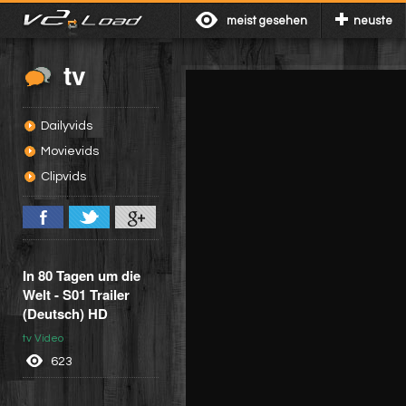
meist gesehen
neuste
tv
Dailyvids
Movievids
Clipvids
In 80 Tagen um die
Welt - S01 Trailer
(Deutsch) HD
tv Video
623