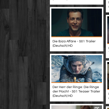
Die Ibiza Affäre - S01 Trailer
(Deutsch) HD
Der Herr der Ringe: Die Ringe
der Macht - S01 Teaser Trailer
(Deutsch) HD