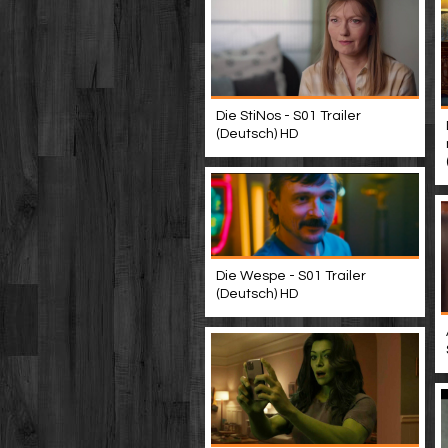
Die StiNos - S01 Trailer
(Deutsch) HD
Die Wespe - S01 Trailer
(Deutsch) HD