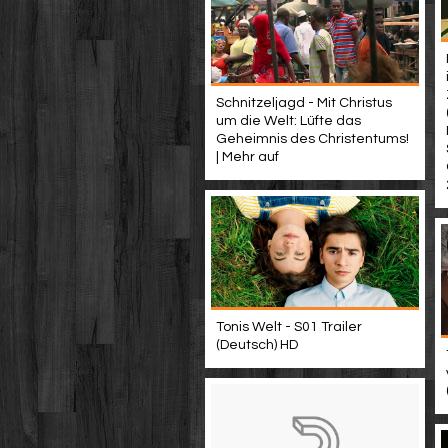
Schnitzeljagd - Mit Christus
um die Welt: Lüfte das
Geheimnis des Christentums!
| Mehr auf
Tonis Welt - S01 Trailer
(Deutsch) HD