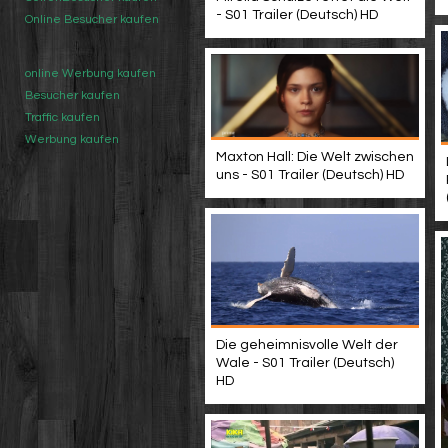
- S01 Trailer (Deutsch) HD
Online Besucher kaufen
online Werbung kaufen
Besucher kaufen
Traffic kaufen
Werbung kaufen
Maxton Hall: Die Welt zwischen
uns - S01 Trailer (Deutsch) HD
Die geheimnisvolle Welt der
Wale - S01 Trailer (Deutsch)
HD