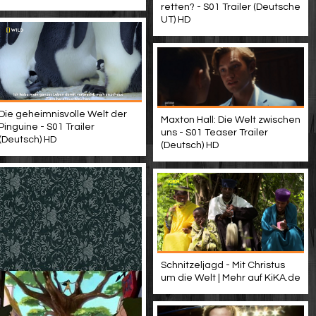
retten? - S01 Trailer (Deutsche
UT) HD
Die geheimnisvolle Welt der
Maxton Hall: Die Welt zwischen
Pinguine - S01 Trailer
uns - S01 Teaser Trailer
(Deutsch) HD
(Deutsch) HD
Schnitzeljagd - Mit Christus
um die Welt | Mehr auf KiKA.de