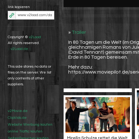
link kopieren
»
Trailer
Copyright ©
v2Load
In 80 Tagen um die Welt (im Ori
All rights reserved.
gleichnamigen Romans von Jule
:: v2Load.de ::
(David Tennant) gemeinsam mit 
Erde in 80 Tagen bereisen.
Mehr dazu:
This side stores no data or
https://www.moviepilot.de/ser
files on the server. We list
only contents of other
suppliers.
v2Movie.de
ClipVids.de
Website Werbung kaufen
online Traffic kaufen
Mirella Schulze rettet die Welt
SeitenBesucher kaufen