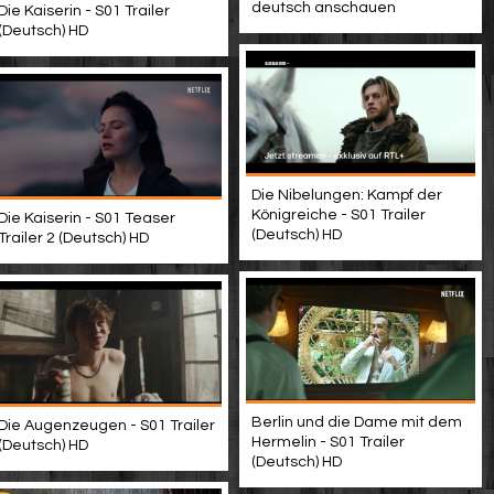
deutsch anschauen
Die Kaiserin - S01 Trailer
(Deutsch) HD
Die Nibelungen: Kampf der
Königreiche - S01 Trailer
Die Kaiserin - S01 Teaser
(Deutsch) HD
Trailer 2 (Deutsch) HD
Berlin und die Dame mit dem
Die Augenzeugen - S01 Trailer
Hermelin - S01 Trailer
(Deutsch) HD
(Deutsch) HD