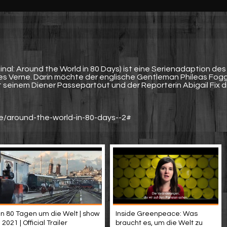
ginal: Around the World in 80 Days) ist eine Serienadaption des
s Verne. Darin möchte der englische Gentleman Phileas Fog
seinem Diener Passepartout und der Reporterin Abigail Fix d
ie/around-the-world-in-80-days--2#
In 80 Tagen um die Welt | show
Inside Greenpeace: Was
| 2021 | Official Trailer
braucht es, um die Welt zu